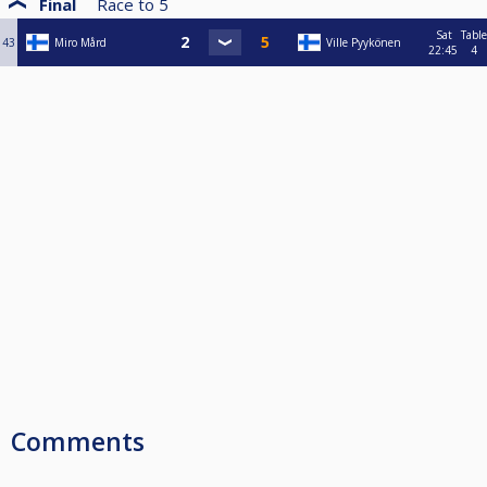
Final
Race to
5
Sat
Table
43
Miro Mård
Ville Pyykönen
22:45
4
Comments