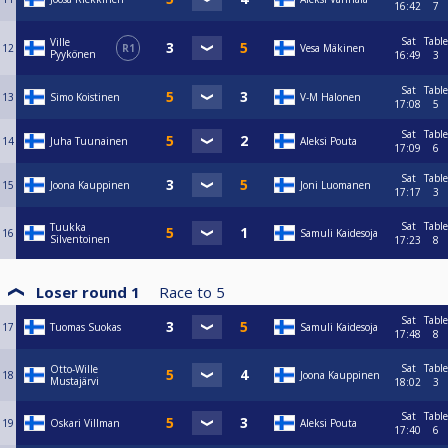
16:42
7
Sat
Table
Ville
12
R1
Vesa Mäkinen
Pyykönen
16:49
3
Sat
Table
13
Simo Koistinen
V-M Halonen
17:08
5
Sat
Table
14
Juha Tuunainen
Aleksi Pouta
17:09
6
Sat
Table
15
Joona Kauppinen
Joni Luomanen
17:17
3
Sat
Table
Tuukka
16
Samuli Kaidesoja
Silventoinen
17:23
8
Loser round 1
Race to
5
Sat
Table
17
Tuomas Suokas
Samuli Kaidesoja
17:48
8
Sat
Table
Otto-Wille
18
Joona Kauppinen
Mustajärvi
18:02
3
Sat
Table
19
Oskari Villman
Aleksi Pouta
17:40
6