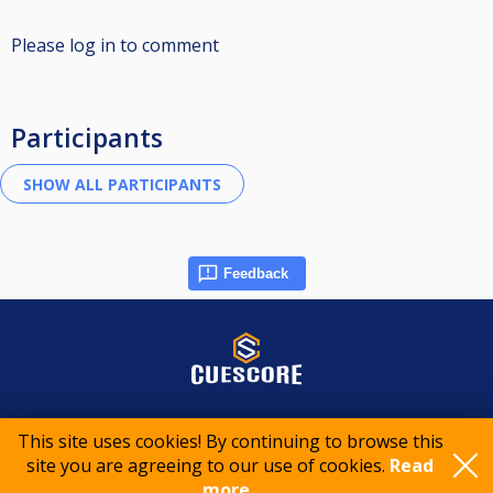
Please log in to comment
Participants
Feedback
© 2015-2026 CueScore International
This site uses cookies! By continuing to browse this
site you are agreeing to our use of cookies.
Read
Cookie policy
Privacy policy
Terms of service
more..