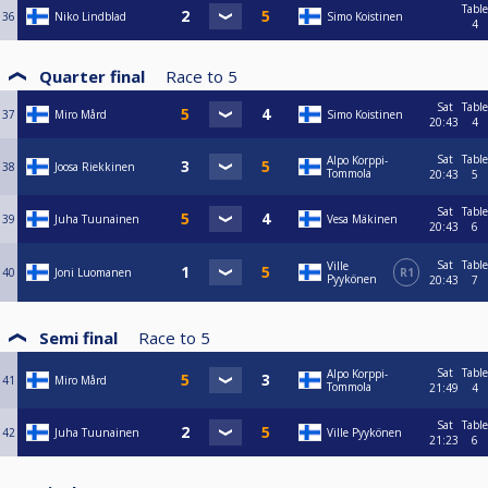
Table
36
Niko Lindblad
Simo Koistinen
4
Quarter final
Race to
5
Sat
Table
37
Miro Mård
Simo Koistinen
20:43
4
Sat
Table
Alpo Korppi-
38
Joosa Riekkinen
Tommola
20:43
5
Sat
Table
39
Juha Tuunainen
Vesa Mäkinen
20:43
6
Sat
Table
Ville
40
Joni Luomanen
R1
Pyykönen
20:43
7
Semi final
Race to
5
Sat
Table
Alpo Korppi-
41
Miro Mård
Tommola
21:49
4
Sat
Table
42
Juha Tuunainen
Ville Pyykönen
21:23
6