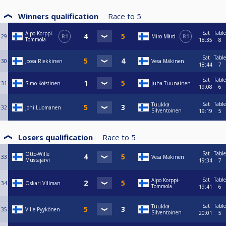
Winners qualification
Race to
5
Sat
Table
Alpo Korppi-
29
R1
Miro Mård
R1
Tommola
18:35
8
Sat
Table
30
Joosa Riekkinen
Vesa Mäkinen
18:44
7
Sat
Table
31
Simo Koistinen
Juha Tuunainen
19:08
6
Sat
Table
Tuukka
32
Joni Luomanen
Silventoinen
19:19
5
Losers qualification
Race to
5
Sat
Table
Otto-Wille
33
Vesa Mäkinen
Mustajärvi
19:34
7
Sat
Table
Alpo Korppi-
34
Oskari Villman
Tommola
19:41
6
Sat
Table
Tuukka
35
Ville Pyykönen
Silventoinen
20:01
5