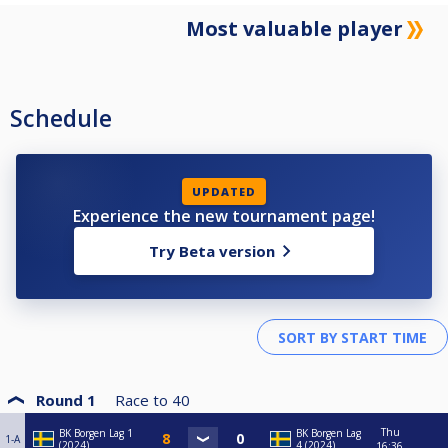
Most valuable player
Schedule
UPDATED
Experience the new tournament page!
Try Beta version
Round 1
Race to
40
Thu
BK Borgen Lag 1
BK Borgen Lag
1-A
(2024)
4 (2024)
16:36