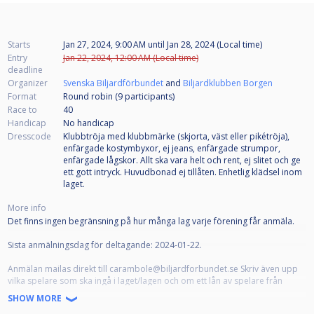
Starts
Jan 27, 2024, 9:00 AM
until
Jan 28, 2024 (Local time)
Entry
Jan 22, 2024, 12:00 AM (Local time)
deadline
Organizer
Svenska Biljardförbundet
and
Biljardklubben Borgen
Format
Round robin (9
participants
)
Race to
40
Handicap
No handicap
Dresscode
Klubbtröja med klubbmärke (skjorta, väst eller pikétröja),
enfärgade kostymbyxor, ej jeans, enfärgade strumpor,
enfärgade lågskor. Allt ska vara helt och rent, ej slitet och ge
ett gott intryck. Huvudbonad ej tillåten. Enhetlig klädsel inom
laget.
More info
Det finns ingen begränsning på hur många lag varje förening får anmäla.
Sista anmälningsdag för deltagande: 2024-01-22.
Anmälan mailas direkt till carambole@biljardforbundet.se Skriv även upp
vilka spelare som ska ingå i laget/lagen och om ett lån av spelare från
annan förening är aktuell.
SHOW MORE