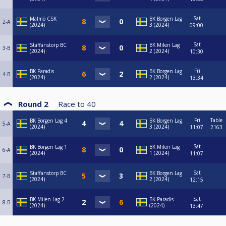
Sat
Malmö CSK
BK Borgen Lag
2-A
(2024)
3 (2024)
09:00
Sat
Staffanstorp BC
BK Milen Lag
3-B
(2024)
2 (2024)
10:30
Fri
BK Paradis
BK Borgen Lag
4-B
(2024)
2 (2024)
13:34
Round 2
Race to
40
Fri
Table
BK Borgen Lag 4
BK Borgen Lag
5-A
(2024)
3 (2024)
11:07
2163
Sat
BK Borgen Lag 1
BK Milen Lag
6-A
(2024)
1 (2024)
11:07
Sat
Staffanstorp BC
BK Borgen Lag
7-B
(2024)
2 (2024)
12:15
Sat
BK Milen Lag 2
BK Paradis
8-B
(2024)
(2024)
13:47