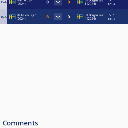
Sun
Malmö CSK
BK Borgen Lag
15-A
(2024)
1 (2024)
12:54
Sun
BK Milen Lag 1
BK Borgen Lag
16-A
(2024)
4 (2024)
14:04
Comments