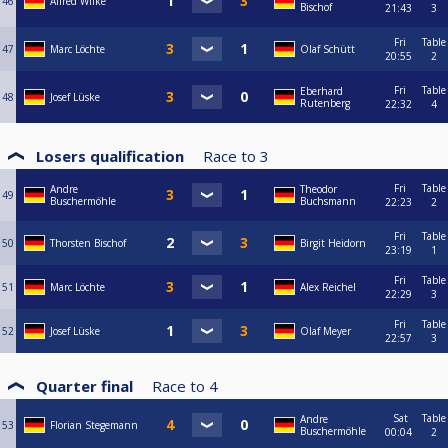
46
Alfred Wilke
Bischof
21:43
3
Fri
Table
47
Marc Löchte
Olaf Schütt
20:55
2
Fri
Table
Eberhard
48
Josef Lüske
Rutenberg
22:32
4
Losers qualification
Race to
3
Fri
Table
Andre
Theodor
49
Buschermöhle
Buchsmann
22:23
2
Fri
Table
50
Thorsten Bischof
Birgit Heidorn
23:19
1
Fri
Table
51
Marc Löchte
Alex Reichel
22:29
3
Fri
Table
52
Josef Lüske
Olaf Meyer
22:57
3
Quarter final
Race to
4
Sat
Table
Andre
53
Florian Stegemann
Buschermöhle
00:04
2