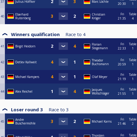
37
Julius Höffker
Marc Löchte
20:30
1
Fri
Table
Eberhard
Christian
40
Rutenberg
Kröger
21:35
4
Winners qualification
Race to
4
Fri
Table
Florian
41
Birgit Heidorn
Stegemann
22:33
1
Fri
Table
Theodor
42
Detlev Kallweit
Buchsmann
20:59
1
Fri
Table
43
Michael Kampers
Olaf Meyer
21:19
1
Fri
Table
Jacques
44
Alex Reichel
Wollschläger
21:55
1
Loser round 3
Race to
3
Fri
Table
Andre
45
Michael Karns
Buschermöhle
21:46
2
Fri
Table
Thorsten