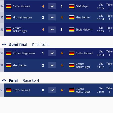
Sat
Table
54
Detlev Kallweit
Olaf Meyer
00:05
3
Sat
Table
55
Michael Kampers
Marc Löchte
00:04
1
Sat
Table
Jacques
56
Birgit Heidorn
Wollschläger
00:05
4
Semi final
Race to
4
Sat
Table
57
Florian Stegemann
Detlev Kallweit
00:54
1
Sat
Table
Jacques
58
Marc Löchte
Wollschläger
01:02
3
Final
Race to
4
Sat
Table
Jacques
59
Detlev Kallweit
Wollschläger
01:50
1