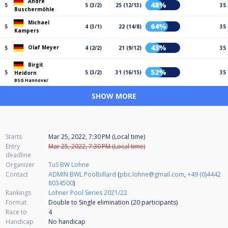
Andre
48%
5
5 (3/2)
25 (12/13)
35
Buschermöhle
Michael
64%
5
4 (3/1)
22 (14/8)
35
Kampers
43%
Olaf Meyer
5
4 (2/2)
21 (9/12)
35
Birgit
52%
5
5 (3/2)
31 (16/15)
35
Heidorn
BSG Hannover
SHOW MORE
Starts
Mar 25, 2022, 7:30 PM (Local time)
Entry
Mar 25, 2022, 7:30 PM (Local time)
deadline
Organizer
TuS BW Lohne
Contact
ADMIN BWL Poolbillard
(
pbc.lohne@gmail.com
,
+49 (0)4442
8034500
)
Rankings
Lohner Pool Series 2021/22
Format
Double to Single elimination (20
participants
)
Race to
4
Handicap
No handicap