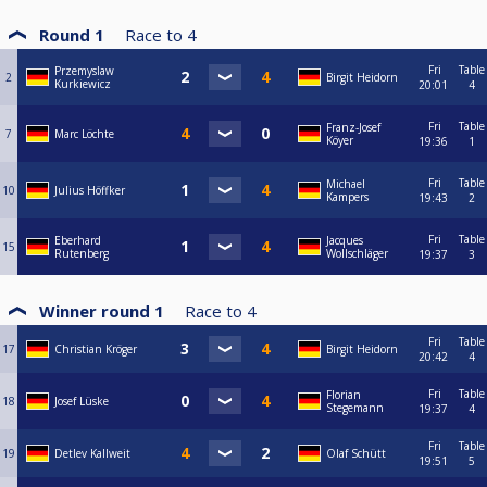
Round 1
Race to
4
Fri
Table
Przemyslaw
2
Birgit Heidorn
Kurkiewicz
20:01
4
Fri
Table
Franz-Josef
7
Marc Löchte
Köyer
19:36
1
Fri
Table
Michael
10
Julius Höffker
Kampers
19:43
2
Fri
Table
Eberhard
Jacques
15
Rutenberg
Wollschläger
19:37
3
Winner round 1
Race to
4
Fri
Table
17
Christian Kröger
Birgit Heidorn
20:42
4
Fri
Table
Florian
18
Josef Lüske
Stegemann
19:37
4
Fri
Table
19
Detlev Kallweit
Olaf Schütt
19:51
5