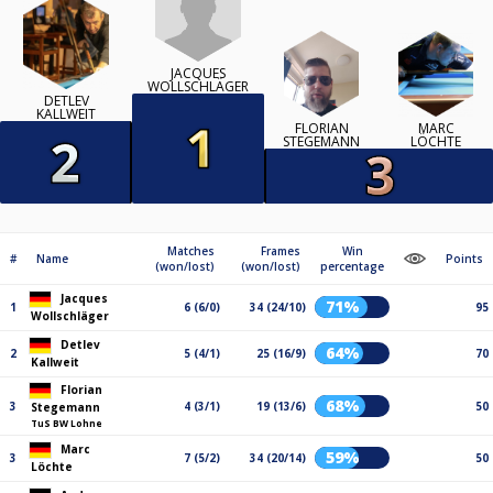
JACQUES
WOLLSCHLÄGER
DETLEV
KALLWEIT
FLORIAN
MARC
STEGEMANN
LÖCHTE
Matches
Frames
Win
#
Name
Points
(won/lost)
(won/lost)
percentage
Jacques
71%
1
6 (6/0)
34 (24/10)
95
Wollschläger
Detlev
64%
2
5 (4/1)
25 (16/9)
70
Kallweit
Florian
68%
3
4 (3/1)
19 (13/6)
50
Stegemann
TuS BW Lohne
Marc
59%
3
7 (5/2)
34 (20/14)
50
Löchte