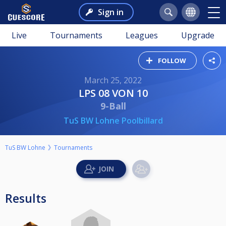
Sign in
Live
Tournaments
Leagues
Upgrade
FOLLOW
March 25, 2022
LPS 08 VON 10
9-Ball
TuS BW Lohne Poolbillard
TuS BW Lohne
Tournaments
Results