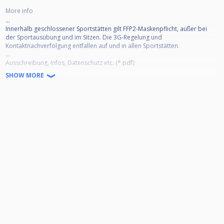
More info
...
Innerhalb geschlossener Sportstätten gilt FFP2-Maskenpflicht, außer bei
der Sportausübung und im Sitzen. Die 3G-Regelung und
Kontaktnachverfolgung entfallen auf und in allen Sportstätten.
...
Ausschreibung, Infos, Datenschutz etc. (*.pdf):
https://1drv.ms/b/s!ArZV_9a5STfjl1NDhBVypn8jSkLp?e=H6UAdS
SHOW MORE
Livestream-Channel:
https://www.facebook.com/poolbillard.bw.lohne
https://www.youtube.com/channel/UCwEYFFPyPCkHSn5_1zvZ7sA
Rangliste u. Turnierübersicht:
https://cuescore.com/ranking/Lohner+Pool+Series+2021%252F22/8950640