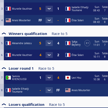
Sun
Table
Isabelle Elhadji
3
Murielle Vauthier
Toumane
08:43
7
Sun
Table
4
Anais Moutarlier
Élisa Solari
08:43
8
Winners qualification
Race to
5
Sun
Table
Sofya
5
Alexandra Lelescu
R1
Baylatry
11:01
7
Sun
Table
6
Murielle Vauthier
Élisa Solari
10:11
8
Loser round 1
Race to
5
Sun
Table
Samira
7
Lavi Hsu
KHENOUSSI
10:38
6
Isabelle Elhadji
8
Anais Moutarlier
Toumane
Losers qualification
Race to
5