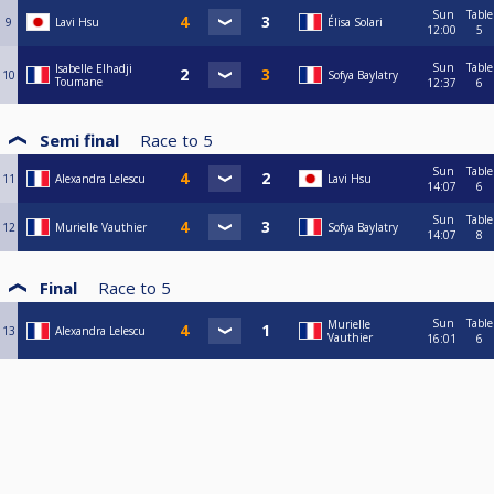
Sun
Table
9
Lavi Hsu
Élisa Solari
12:00
5
Sun
Table
Isabelle Elhadji
10
Sofya Baylatry
Toumane
12:37
6
Semi final
Race to
5
Sun
Table
11
Alexandra Lelescu
Lavi Hsu
14:07
6
Sun
Table
12
Murielle Vauthier
Sofya Baylatry
14:07
8
Final
Race to
5
Sun
Table
Murielle
13
Alexandra Lelescu
Vauthier
16:01
6