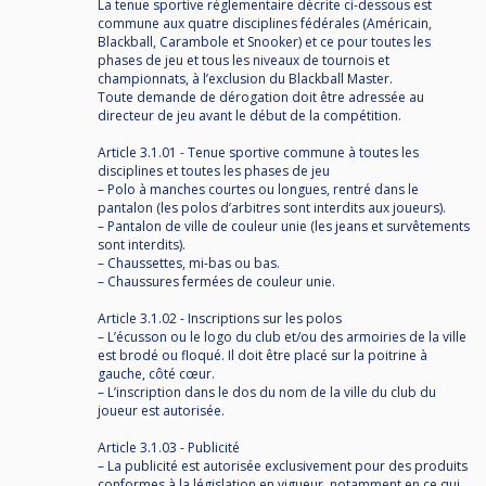
La tenue sportive réglementaire décrite ci-dessous est
commune aux quatre disciplines fédérales (Américain,
Blackball, Carambole et Snooker) et ce pour toutes les
phases de jeu et tous les niveaux de tournois et
championnats, à l’exclusion du Blackball Master.
Toute demande de dérogation doit être adressée au
directeur de jeu avant le début de la compétition.
Article 3.1.01 - Tenue sportive commune à toutes les
disciplines et toutes les phases de jeu
– Polo à manches courtes ou longues, rentré dans le
pantalon (les polos d’arbitres sont interdits aux joueurs).
– Pantalon de ville de couleur unie (les jeans et survêtements
sont interdits).
– Chaussettes, mi-bas ou bas.
– Chaussures fermées de couleur unie.
Article 3.1.02 - Inscriptions sur les polos
– L’écusson ou le logo du club et/ou des armoiries de la ville
est brodé ou floqué. Il doit être placé sur la poitrine à
gauche, côté cœur.
– L’inscription dans le dos du nom de la ville du club du
joueur est autorisée.
Article 3.1.03 - Publicité
– La publicité est autorisée exclusivement pour des produits
conformes à la législation en vigueur, notamment en ce qui