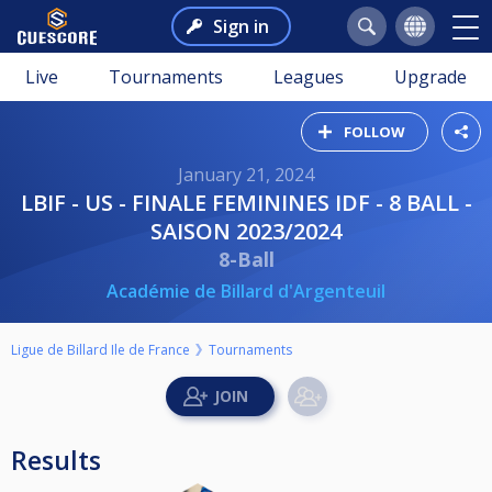
Sign in
Live
Tournaments
Leagues
Upgrade
FOLLOW
January 21, 2024
LBIF - US - FINALE FEMININES IDF - 8 BALL -
SAISON 2023/2024
8-Ball
Académie de Billard d'Argenteuil
Ligue de Billard Ile de France
Tournaments
Results