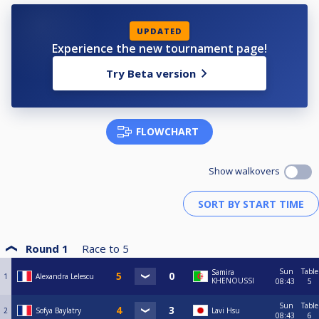
UPDATED
Experience the new tournament page!
Try Beta version
FLOWCHART
Show walkovers
Round 1
Race to
5
Sun
Table
Samira
1
Alexandra Lelescu
KHENOUSSI
08:43
5
Sun
Table
2
Sofya Baylatry
Lavi Hsu
08:43
6