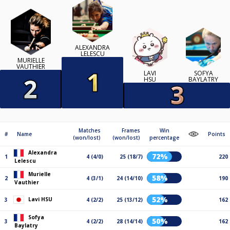
ALEXANDRA
LELESCU
MURIELLE
VAUTHIER
LAVI
SOFYA
HSU
BAYLATRY
Matches
Frames
Win
#
Name
Points
(won/lost)
(won/lost)
percentage
Alexandra
72%
1
4 (4/0)
25 (18/7)
220
Lelescu
Murielle
58%
2
4 (3/1)
24 (14/10)
190
Vauthier
52%
Lavi HSU
3
4 (2/2)
25 (13/12)
162
Sofya
50%
3
4 (2/2)
28 (14/14)
162
Baylatry