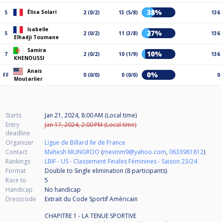
38%
Élisa Solari
5
2 (0/2)
13 (5/8)
136
Isabelle
27%
5
2 (0/2)
11 (3/8)
136
Elhadji Toumane
Samira
10%
7
2 (0/2)
10 (1/9)
136
KHENOUSSI
Anais
0%
FF
0 (0/0)
0 (0/0)
0
Moutarlier
Starts
Jan 21, 2024, 8:00 AM (Local time)
Entry
Jan 17, 2024, 2:00 PM (Local time)
deadline
Organizer
Ligue de Billard Ile de France
Contact
Mahesh MUNGROO
(
mevinm9@yahoo.com
,
0633981812
)
Rankings
LBIF - US - Classement Finales Féminines - Saison 23/24
Format
Double to Single elimination (8
participants
)
Race to
5
Handicap
No handicap
Dresscode
Extrait du Code Sportif Américain
CHAPITRE 1 - LA TENUE SPORTIVE