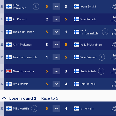
Sa
Juho
26
L
Joona Syrjälä
Ronkainen
15:4
Sa
27
Ari Pesonen
Vesa Kulmala
15:5
Sa
sami
28
Tuomo Tirkkonen
L
harjumaaskola
15:4
Sa
29
Antti Multanen
Keijo Pikkarainen
16:0
Sa
30
Tomi Harjumaaskola
Ville Eriksson
L
16:2
Sa
31
Niko Hurmerinta
Antti Kaltula
L
16:3
Sa
32
Petja Mäkelä
Tomi Riihelä
16:4
Loser round 2
Race to
5
Sa
33
Miko Kurttila
L
Jarno Helin
16:4