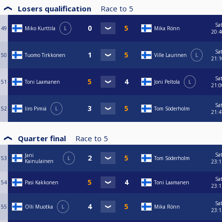
Losers qualification
Race to
5
Sa
49
Miko Kurttila
L
Mika Rönn
20:4
Sa
50
Tuomo Tirkkonen
Ville Laurinen
L
21:1
Sa
51
Toni Laamanen
Joni Peltola
L
21:0
Sa
52
Iiro Pimiä
L
Tom Söderholm
21:4
Quarter final
Race to
5
Sa
Jani
53
L
Tom Söderholm
Kainulainen
23:1
Sa
54
Pasi Kakkonen
Toni Laamanen
23:1
Sa
55
Olli Muotka
L
Mika Rönn
23:1