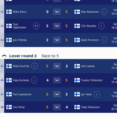
18:2
Sa
42
Mika Rönn
Pasi Kakkonen
L
18:4
Sa
Tom
43
R1
Olli Muotka
L
Söderholm
18:5
Sa
44
Joni Peltola
Kalle Piiroinen
L
19:3
Loser round 3
Race to
5
Sa
45
Miko Kurttila
L
Artti Jokela
19:4
Sa
46
Vesa Kulmala
L
Tuomo Tirkkonen
19:4
Sa
47
Toni Laamanen
Jyri Fatal
L
19:4
Sa
48
Iiro Pimiä
Hese Pakkanen
20:2