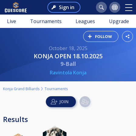
Sign in
Live
Tournaments
Leagues
Upgrade
FOLLOW
October 18, 2025
KONJA OPEN 18.10.2025
9-Ball
Ravintola Konja
Konja Grand Billiards
Tournaments
Results