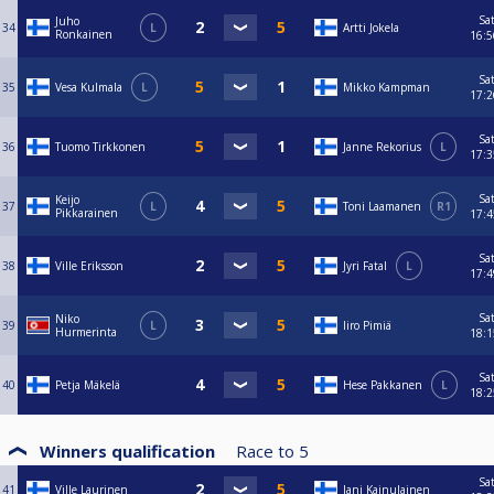
Sa
Juho
34
L
Artti Jokela
Ronkainen
16:5
Sa
35
Vesa Kulmala
L
Mikko Kampman
17:2
Sa
36
Tuomo Tirkkonen
Janne Rekorius
L
17:3
Sa
Keijo
37
L
Toni Laamanen
R1
Pikkarainen
17:4
Sa
38
Ville Eriksson
Jyri Fatal
L
17:4
Sa
Niko
39
L
Iiro Pimiä
Hurmerinta
18:1
Sa
40
Petja Mäkelä
Hese Pakkanen
L
18:2
Winners qualification
Race to
5
Sa
41
Ville Laurinen
Jani Kainulainen