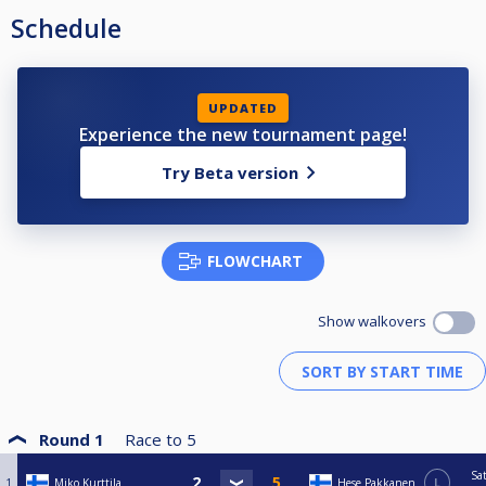
Schedule
UPDATED
Experience the new tournament page!
Try Beta version
FLOWCHART
Show walkovers
Round 1
Race to
5
Sa
1
Miko Kurttila
Hese Pakkanen
L