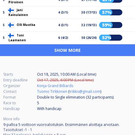
Piiroinen
Jani
57%
5
4 (3/1)
30 (17/13)
Kainulainen
59%
Olli Muotka
5
4 (3/1)
32 (19/13)
Toni
52%
5
6 (4/2)
50 (26/24)
Laamanen
SHOW MORE
Starts
Oct 18, 2025, 10:00 AM (Local time)
Entry deadline
Oct 17, 2025, 6:00 PM (Local time)
Organizer
Konja Grand Billiards
Contact
Tuomo Tirkkonen
(
trikkis@gmail.com
)
Format
Double to Single elimination (32
participants
)
Race to
5
Handicap
With handicap
More info
9-palloa 5 voittoon vuoroaloituksin. Ensimmäinen aloittaja arvotaan.
Tasoitukset -1 - 1
Max 32 pelaajaa, tuplakaavio + 8 cup