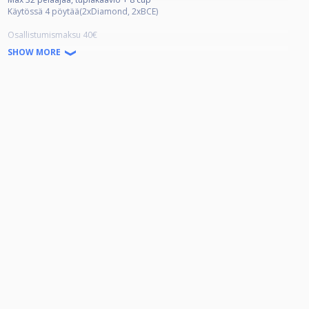
Käytössä 4 pöytää(2xDiamond, 2xBCE)
Osallistumismaksu 40€
Added money 300€
SHOW MORE
Voitonjako täydellä kaaviolla:
1. 600€
2. 300€
3.-4. 150€
5.-8. 50€
Ilmoittautumiset suoraan Cuescoreen tai 0445690909.
Peruutukset viimeistään 17.10. klo 18, jonka jälkeen suoritetaan arvonta.
Lounasta tarjolla pelaajille!