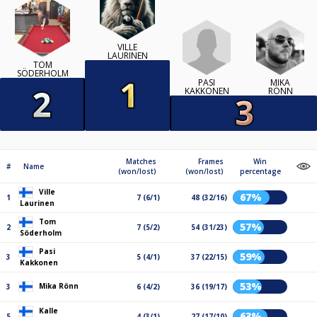
VILLE
LAURINEN
TOM
SÖDERHOLM
PASI
MIKA
KAKKONEN
RÖNN
Matches
Frames
Win
#
Name
(won/lost)
(won/lost)
percentage
Ville
67%
1
7 (6/1)
48 (32/16)
Laurinen
Tom
57%
2
7 (5/2)
54 (31/23)
Söderholm
Pasi
59%
3
5 (4/1)
37 (22/15)
Kakkonen
53%
Mika Rönn
3
6 (4/2)
36 (19/17)
Kalle
63%
5
4 (3/1)
27 (17/10)