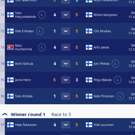
10
Tom Söderholm
Keijo Pikkarainen
11:2
Sa
Tomi
11
L
Mikko Kampman
Harjumaaskola
11:4
Sa
12
Ville Eriksson
L
Olli Muotka
11:4
Sa
Niko
13
L
Artti Jokela
Hurmerinta
12:3
Sa
14
Antti Kaltula
Joni Peltola
L
12:4
Sa
15
Jarno Helin
Petja Mäkelä
L
12:5
Sa
16
Tomi Riihelä
Kalle Piiroinen
L
13:1
Winner round 1
Race to
5
Sa
17
Hese Pakkanen
Ville Laurinen
13:4