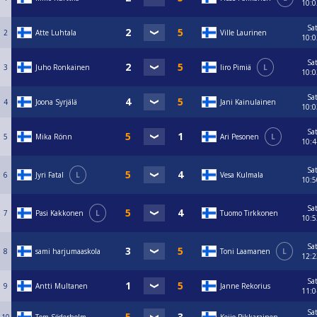
10:0
Sa
2
Atte Luhtala
Ville Laurinen
10:0
Sa
3
Juho Ronkainen
Iiro Pimiä
L
10:0
Sa
4
Joona Syrjälä
Jani Kainulainen
10:0
Sa
5
Mika Rönn
Ari Pesonen
L
10:4
Sa
6
Jyri Fatal
L
Vesa Kulmala
10:5
Sa
7
Pasi Kakkonen
L
Tuomo Tirkkonen
10:5
Sa
8
sami harjumaaskola
Toni Laamanen
L
12:2
Sa
9
Antti Multanen
Janne Rekorius
11:0
Sa