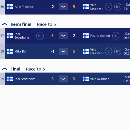
Sa
Ville
56
Kalle Piiroinen
L
R1
Laurinen
23:1
Semi final
Race to
5
Su
Tom
57
R-1
Pasi Kakkonen
L
Söderholm
00:3
Su
Ville
58
Mika Rönn
L
R1
Laurinen
00:3
Final
Race to
5
Su
59
Tom Söderholm
Ville Laurinen
01:3