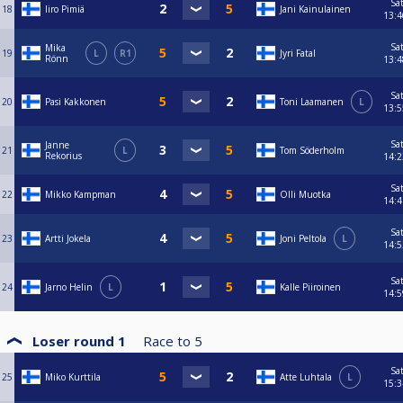
Sa
18
Iiro Pimiä
Jani Kainulainen
13:4
Sa
Mika
19
L
R1
Jyri Fatal
Rönn
13:4
Sa
20
Pasi Kakkonen
Toni Laamanen
L
13:5
Sa
Janne
21
L
Tom Söderholm
Rekorius
14:2
Sa
22
Mikko Kampman
Olli Muotka
14:4
Sa
23
Artti Jokela
Joni Peltola
L
14:5
Sa
24
Jarno Helin
L
Kalle Piiroinen
14:5
Loser round 1
Race to
5
Sa
25
Miko Kurttila
Atte Luhtala
L
15:3