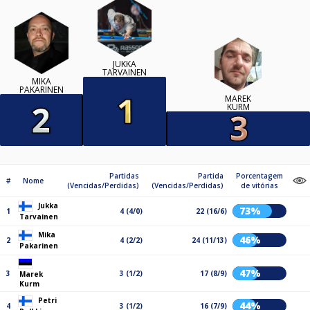
JUKKA
TARVAINEN
MIKA
PAKARINEN
MAREK
KURM
Partidas
Partida
Porcentagem
#
Nome
(Vencidas/Perdidas)
(Vencidas/Perdidas)
de vitórias
Jukka
73%
1
4 (4/0)
22 (16/6)
Tarvainen
Mika
46%
2
4 (2/2)
24 (11/13)
Pakarinen
47%
3
3 (1/2)
17 (8/9)
Marek
Kurm
Petri
44%
4
3 (1/2)
16 (7/9)