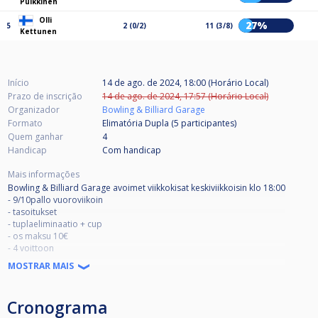
Pulkkinen
Olli
27%
5
2 (0/2)
11 (3/8)
Kettunen
Início
14 de ago. de 2024, 18:00 (Horário Local)
Prazo de inscrição
14 de ago. de 2024, 17:57 (Horário Local)
Organizador
Bowling & Billiard Garage
Formato
Elimatória Dupla (5
participantes
)
Quem ganhar
4
Handicap
Com handicap
Mais informações
Bowling & Billiard Garage avoimet viikkokisat keskiviikkoisin klo 18:00
- 9/10pallo vuoroviikoin
- tasoitukset
- tuplaeliminaatio + cup
- os maksu 10€
- 4 voittoon
- Hävinneiden puoli 3 voittoon.
MOSTRAR MAIS
Tervetuloa Keravalle!!!
Cronograma
Wednesday week competition 18:00 o’clock