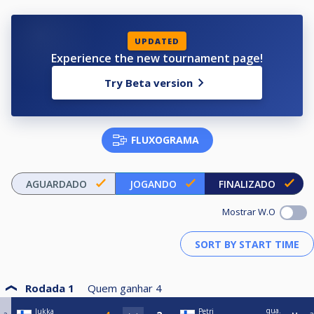
- 9/10ball every other week
- hcp
- double elimination + cup
- entry fee 10€
UPDATED
- race to 4-5
Experience the new tournament page!
Welcome to Kerava!!
Try Beta version
FLUXOGRAMA
AGUARDADO
JOGANDO
FINALIZADO
Mostrar W.O
Rodada 1
Quem ganhar
4
qua.
Jukka
Petri