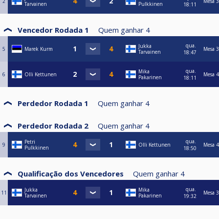
2
Mesa 3
Tarvainen
Pulkkinen
18:11
Vencedor Rodada 1
Quem ganhar
4
qua.
Jukka
5
Marek Kurm
Mesa 3
Tarvainen
18:47
qua.
Mika
6
Olli Kettunen
Mesa 4
Pakarinen
18:11
Perdedor Rodada 1
Quem ganhar
4
Perdedor Rodada 2
Quem ganhar
4
qua.
Petri
9
Olli Kettunen
Mesa 4
Pulkkinen
18:50
Qualificação dos Vencedores
Quem ganhar
4
qua.
Jukka
Mika
11
Mesa 3
Tarvainen
Pakarinen
19:32