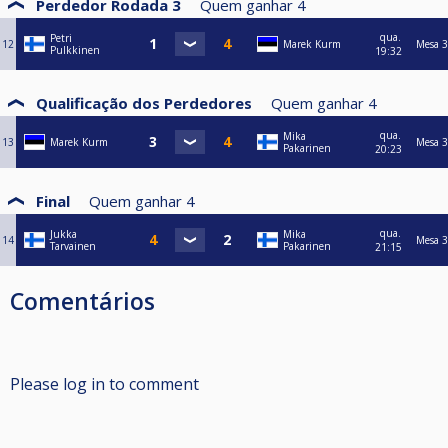
Perdedor Rodada 3
Quem ganhar
4
qua.
Petri
12
Marek Kurm
Mesa 3
Pulkkinen
19:32
Qualificação dos Perdedores
Quem ganhar
4
qua.
Mika
13
Marek Kurm
Mesa 3
Pakarinen
20:23
Final
Quem ganhar
4
qua.
Jukka
Mika
14
Mesa 3
Tarvainen
Pakarinen
21:15
Comentários
Please log in to comment