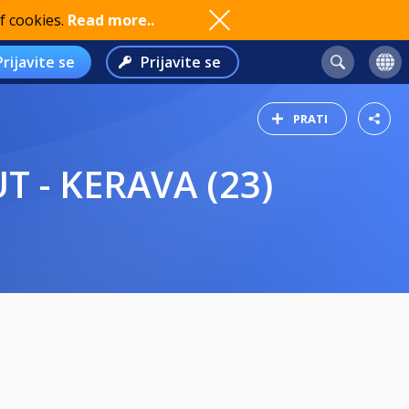
f cookies.
Read more..
Prijavite se
Prijavite se
PRATI
T - KERAVA (23)