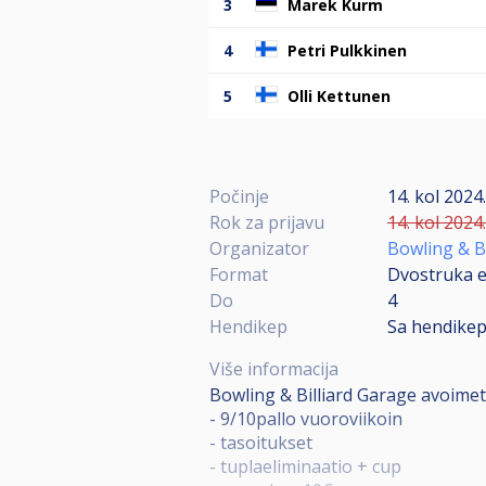
3
Marek Kurm
4
Petri Pulkkinen
5
Olli Kettunen
Počinje
14. kol 2024
Rok za prijavu
14. kol 2024
Organizator
Bowling & B
Format
Dvostruka e
Do
4
Hendikep
Sa hendike
Više informacija
Bowling & Billiard Garage avoimet 
- 9/10pallo vuoroviikoin
- tasoitukset
- tuplaeliminaatio + cup