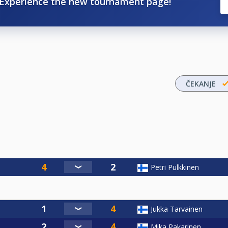
Experience the new tournament page!
ČEKANJE
Petri Pulkkinen
Jukka Tarvainen
Mika Pakarinen