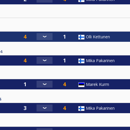
Olli Kettunen
4
Mika Pakarinen
Marek Kurm
4
Mika Pakarinen