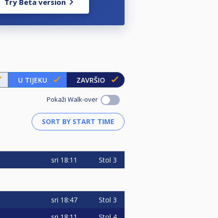
Try Beta version
U TIJEKU
ZAVRŠIO
Pokaži Walk-over
sri
18:11
Stol 3
sri
18:47
Stol 3
sri
18:11
Stol 4