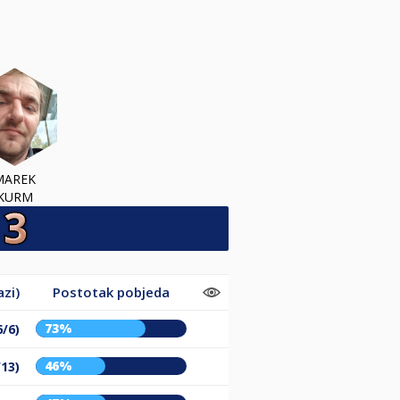
MAREK
KURM
zi)
Postotak pobjeda
73%
6/6)
46%
/13)