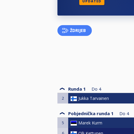
UPDATED
ŽDRIJEB
Runda 1
Do
4
2
Jukka Tarvainen
Pobjednička runda 1
Do
4
5
Marek Kurm
6
Olli Kettunen