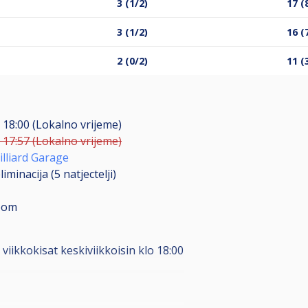
3 (1/2)
17 (
3 (1/2)
16 (
2 (0/2)
11 (
. 18:00 (Lokalno vrijeme)
. 17:57 (Lokalno vrijeme)
illiard Garage
liminacija (5
natjectelji
)
pom
viikkokisat keskiviikkoisin klo 18:00