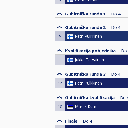
Gubitnička runda 1
Do
4
Gubitnička runda 2
Do
4
9
Petri Pulkkinen
Kvalifikacija pobjednika
Do
11
Jukka Tarvainen
Gubitnička runda 3
Do
4
12
Petri Pulkkinen
Gubitnička kvalifikacija
Do
13
Marek Kurm
Finale
Do
4