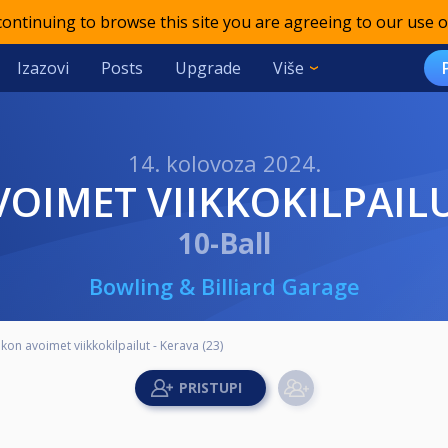
 continuing to browse this site you are agreeing to our use o
Izazovi
Posts
Upgrade
Više
14. kolovoza 2024.
VOIMET VIIKKOKILPAILU
10-Ball
Bowling & Billiard Garage
ikon avoimet viikkokilpailut - Kerava (23)