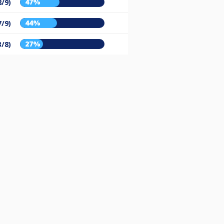
47%
8/9)
44%
7/9)
27%
3/8)