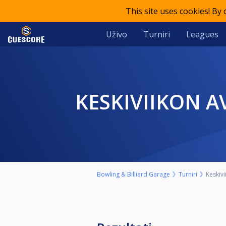
This site uses cookies! By
Uživo
Turniri
Leagues
KESKIVIIKON A
Bowling & Billiard Garage
Turniri
Keskivi