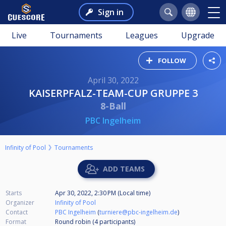
Sign in
Live
Tournaments
Leagues
Upgrade
FOLLOW
April 30, 2022
KAISERPFALZ-TEAM-CUP GRUPPE 3
8-Ball
PBC Ingelheim
Infinity of Pool
Tournaments
ADD TEAMS
Starts
Apr 30, 2022, 2:30 PM (Local time)
Organizer
Infinity of Pool
Contact
PBC Ingelheim
(
turniere@pbc-ingelheim.de
)
Format
Round robin (4
participants
)