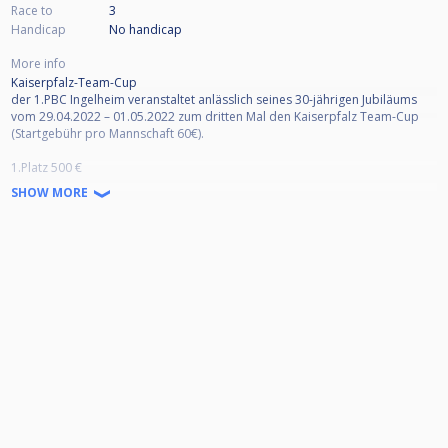
Race to
3
Handicap
No handicap
More info
Kaiserpfalz-Team-Cup
der 1.PBC Ingelheim veranstaltet anlässlich seines 30-jährigen Jubiläums
vom 29.04.2022 – 01.05.2022 zum dritten Mal den Kaiserpfalz Team-Cup
(Startgebühr pro Mannschaft 60€).
1.Platz 500 €
2.Platz 300 €
SHOW MORE
3.Platz 200 €
Spielmodus:
Am Turnier können maximal 16 Mannschaften teilnehmen. Eine Mannschaft
besteht aus drei Spielern. Eine Mannschaft kann an einem Turniertag
maximal drei Spieler einsetzen. Es ist möglich am zweiten Turnertag
maximal einen Spieler auszutauschen. Dies muss jedoch schon vor
Turnierbeginn bei der Turnierleitung gemeldet sein.
Die Mannschaften können sich vollkommen drei zusammensetzen
(vereinslose Spieler, Spieler aus verschiedenen Vereinen etc.)
Vorrunde am 29.04./30.04.2022:
In der Vorrunde werden in 4 Gruppen die besten 8 Mannschaften ermittelt.
Es wird in der Gruppe Jeder gegen jeden gespielt. Die Begegnungen
werden über drei Disziplinen entschieden. Kein Spieler darf in einer Partie