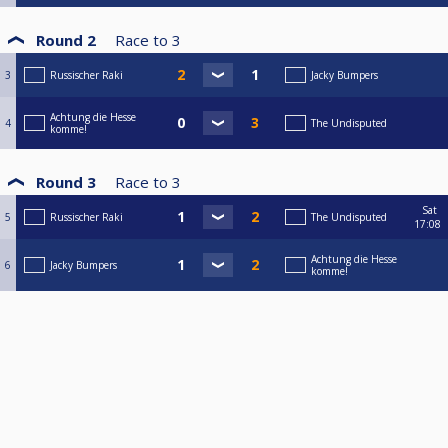
Round 2
Race to
3
3
Russischer Raki
Jacky Bumpers
Achtung die Hesse
4
The Undisputed
komme!
Round 3
Race to
3
Sat
5
Russischer Raki
The Undisputed
17:08
Achtung die Hesse
6
Jacky Bumpers
komme!