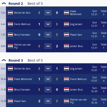
Round 2
Best of
5
Sun
Table
Freek
5-A
Michel de Sain
Bettonviel
13:31
3
Sun
Table
6-A
Frank Bekhuis
Jorg Jansen
13:31
2
Sun
Table
7-B
Berry Franssen
Pascal Sars
13:31
4
Sun
Table
Patrick van der
8-B
Jeroen Buis
Pijl
13:31
1
Round 3
Best of
5
Sun
Table
9-A
Michel de Sain
Jorg Jansen
15:07
2
Sun
Table
10-A
Freek Bettonviel
Frank Bekhuis
15:07
4
Sun
Table
11-B
Berry Franssen
Jeroen Buis
16:20
3
Sun
Table
Patrick van der
12-B
Pascal Sars
Pijl
16:35
1