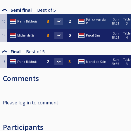
Semi final
Best of
5
Sun
Table
Patrick van der
13
Frank Bekhuis
Pijl
18:21
3
Sun
Table
14
Michel de Sain
Pascal Sars
18:21
4
Final
Best of
5
Sun
Table
15
Frank Bekhuis
Michel de Sain
20:55
3
Comments
Please log in to comment
Participants