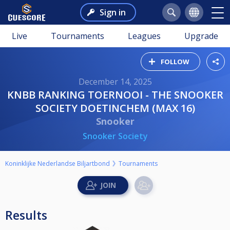
Sign in
Live
Tournaments
Leagues
Upgrade
FOLLOW
December 14, 2025
KNBB RANKING TOERNOOI - THE SNOOKER
SOCIETY DOETINCHEM (MAX 16)
Snooker
Snooker Society
Koninklijke Nederlandse Biljartbond
Tournaments
Results