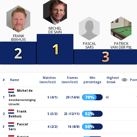
MICHEL
DE SAIN
FRANK
BEKHUIS
PASCAL
PATRICK
SARS
VAN DER PIJL
Matches
Frames
Win
Highest
#
Name
Poin
(won/lost)
(won/lost)
percentage
break
Michel de
Sain
70%
1
5 (4/1)
20 (14/6)
40
Snookervereniging
Utrecht
Frank
52%
2
5 (3/2)
23 (12/11)
Bekhuis
Pascal
50%
3
4 (2/2)
16 (8/8)
Sars