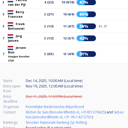
Patrick
47%
3
4 (2/2)
19 (9/10)
van der Pijl
Berry
60%
5
3 (2/1)
10 (6/4)
Franssen
Freek
36%
5
3 (1/2)
11 (4/7)
41, 37
Bettonviel
Jorg
42%
7
3 (1/2)
12 (5/7)
Jansen
Jeroen
Buis
31%
7
3 (0/3)
13 (4/9)
Haagse Snooker
Club
Starts
Dec 14, 2025, 10:00 AM (Local time)
Entry open
Nov 19, 2025, 12:00 AM (Local time)
from
Entry
Dec 11, 2025, 11:59 PM (Local time)
deadline
Organizer
Koninklijke Nederlandse Biljartbond
Contact
Michel de Sain
(
Snooker@knbb.nl
,
+31651276625
) and
Sebas
Kan
(
snooker@knbb.nl
,
+31 06-14212761
)
Rankings
Snooker Nationale Ranking 2yr Rolling
Format
Round robin (8
participants
)