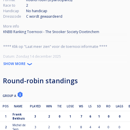
Race to
2
Handicap
No handicap
Dresscode
C wordt gewaardeerd
More info
KNBB Ranking Toernooi - The Snooker Society Doetinchem
**** Klik op "Laat meer zien" voor de toernooi informatie ****
Datum: Zondag 14 december 2025
Locatie : The Snooker Society, Doetinchem
SHOW MORE
Zaal open: 10.00 uur
Meldtijd : 10.15 uur
Start wedstrijden: 10.30 uur
Round-robin standings
Max inschrijvingen: 16
Inschrijfgeld: 20 euro + 1 euro administratiekosten Cuescore.
Ingeschreven is ingeschreven. Check eerst of je kan. schrijf je dan in. Na
uiterlijke inschrijfdatum wordt inschrijfgeld niet meer gerestitueerd.
GROUP A
POS
NAME
PLAYED
WIN
TIE
LOSE
WS
LS
SD
RO
LAGS
Naast prijzengeld zijn er KNBB rankingpunten te verdienen. Deze zijn
Frank
afhankelijk van het aantal deelnemers en worden op een later tijdstip
1
3
2
0
1
7
6
1
0
0
Bekhuis
bekend gemaakt.
Michel de
2
3
2
0
1
8
4
4
0
0
Sain