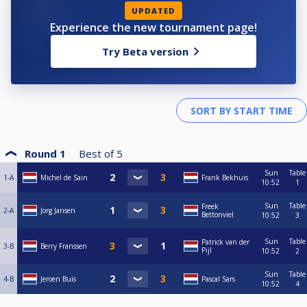
2- de tegenstander de beurt terug te geven op de positie waar de cueball
UPDATED
tot stilstand is gekomen.
Experience the new tournament page!
3- ball in hand vanuit de "D" nemen. Indien de bal "in hand" is genomen
kan er geen freeball meer worden genomineerd.
Try Beta version
Wij verwachten dat iedereen zich aan tafel sportief gedraagt. Onsportief
gedrag kan leiden tot diskwalificatie.
Round 1
Best of
5
Sun
Table
1-A
Michel de Sain
Frank Bekhuis
10:52
1
Sun
Table
Freek
2-A
Jorg Jansen
Bettonviel
10:52
3
Sun
Table
Patrick van der
3-B
Berry Franssen
Pijl
10:52
2
Sun
Table
4-B
Jeroen Buis
Pascal Sars
10:52
4