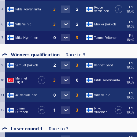
Fri
Roope
4
Pihla Korvenranta
L
Vartiainen
18:40
Fri
6
Ville Vainio
Miikka Jaakkola
18:02
Fri
7
Mika Hynninen
Tommi Peltonen
18:42
Winners qualification
Race to
3
Fri
9
Samuel Jaakkola
Kennet Gadd
18:53
Fri
Mehmet
10
L
Pihla Korvenranta
Oguz
19:39
Fri
11
Ari Vepsäläinen
Ville Vainio
19:06
Fri
Tommi
Niko
12
R1
R1
Peltonen
Vuorinen
19:39
Loser round 1
Race to
3