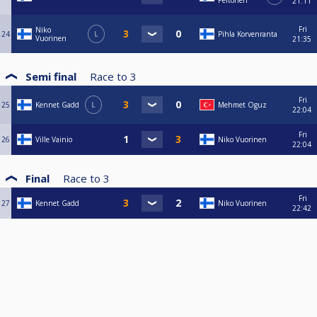
Peltonen
21:11
Fri
Niko
24
L
Pihla Korvenranta
Vuorinen
21:35
Semi final
Race to
3
Fri
25
Kennet Gadd
L
Mehmet Oguz
22:04
Fri
26
Ville Vainio
Niko Vuorinen
22:04
Final
Race to
3
Fri
27
Kennet Gadd
Niko Vuorinen
22:42