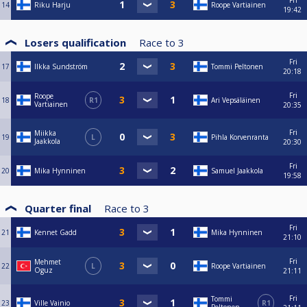
Fri
14
Riku Harju
Roope Vartiainen
19:42
Losers qualification
Race to
3
Fri
17
Ilkka Sundström
Tommi Peltonen
20:18
Fri
Roope
18
R1
Ari Vepsäläinen
Vartiainen
20:35
Fri
Miikka
19
L
Pihla Korvenranta
Jaakkola
20:30
Fri
20
Mika Hynninen
Samuel Jaakkola
19:58
Quarter final
Race to
3
Fri
21
Kennet Gadd
Mika Hynninen
21:10
Fri
Mehmet
22
L
Roope Vartiainen
Oguz
21:11
Fri
Tommi
23
Ville Vainio
R1