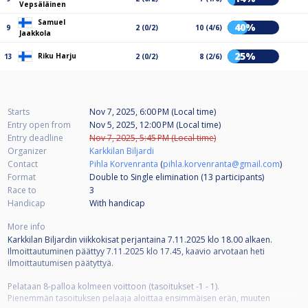
Vepsäläinen
Samuel
40%
9
2 (0/2)
10 (4/6)
Jaakkola
25%
Riku Harju
13
2 (0/2)
8 (2/6)
Starts
Nov 7, 2025, 6:00 PM (Local time)
Entry open from
Nov 5, 2025, 12:00 PM (Local time)
Entry deadline
Nov 7, 2025, 5:45 PM (Local time)
Organizer
Karkkilan Biljardi
Contact
Pihla Korvenranta
(
pihla.korvenranta@gmail.com
)
Format
Double to Single elimination (13
participants
)
Race to
3
Handicap
With handicap
More info
Karkkilan Biljardin viikkokisat perjantaina 7.11.2025 klo 18.00 alkaen.
Ilmoittautuminen päättyy 7.11.2025 klo 17.45, kaavio arvotaan heti
ilmoittautumisen päätyttyä.
Pelataan 8-palloa kolmeen voittoon (tasoitukset -1 - 1).
Pienemmän tasoituksen pelaaja aloittaa ensimmäisen erän, muuten