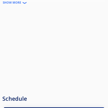
vuoroaloitukset.
SHOW MORE
Käytössä 2x 9' ja 1x 7' pöydät.
Maks. 16 pelaajaa. Tuplakaavio ja 8 cup.
Osallistumismaksu 20€
(kerhon kk-maksulliset jäsenet 15€)
15€/pelaaja pottiin, voitonjaon osuudet riippuu lopullisesta
osallistujamäärästä (täydellä kaaviolla 50-30-10-10%)
Osallistujien tulee olla vähintään 15-vuotiaita.
Karkkilan Biljardi
Helsingintie 44, 03600 Karkkila
Schedule