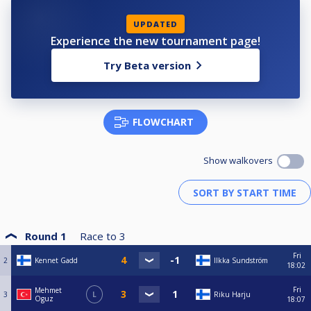
UPDATED
Experience the new tournament page!
Try Beta version
FLOWCHART
Show walkovers
Round 1
Race to
3
Fri
2
Kennet Gadd
Ilkka Sundström
18:02
Fri
Mehmet
3
L
Riku Harju
Oguz
18:07