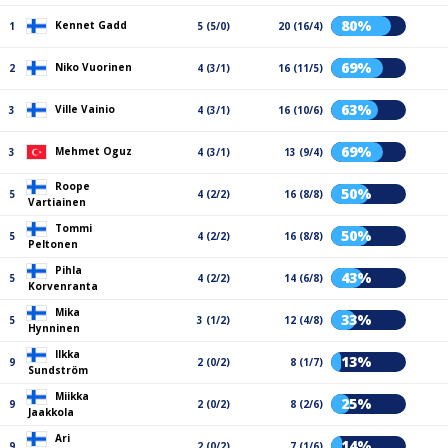
80%
Kennet Gadd
1
5 (5/0)
20 (16/4)
69%
Niko Vuorinen
2
4 (3/1)
16 (11/5)
63%
Ville Vainio
3
4 (3/1)
16 (10/6)
69%
Mehmet Oguz
3
4 (3/1)
13 (9/4)
Roope
50%
5
4 (2/2)
16 (8/8)
Vartiainen
Tommi
50%
5
4 (2/2)
16 (8/8)
Peltonen
Pihla
43%
5
4 (2/2)
14 (6/8)
Korvenranta
Mika
33%
5
3 (1/2)
12 (4/8)
Hynninen
Ilkka
13%
9
2 (0/2)
8 (1/7)
Sundström
Miikka
25%
9
2 (0/2)
8 (2/6)
Jaakkola
Ari
14%
9
2 (0/2)
7 (1/6)