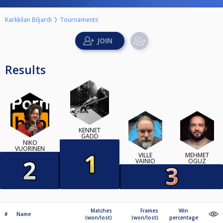
Karkkilan Biljardi
Tournaments
Results
KENNET
GADD
NIKO
VUORINEN
VILLE
MEHMET
VAINIO
OGUZ
Matches
Frames
Win
#
Name
(won/lost)
(won/lost)
percentage