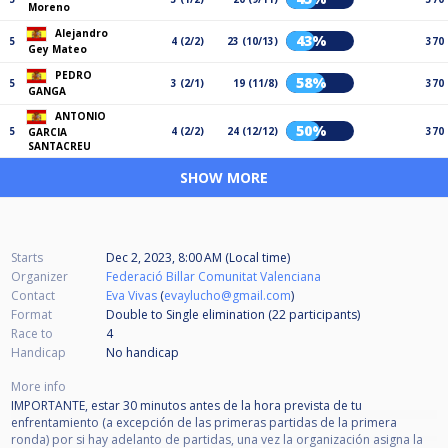
Moreno
Alejandro
43%
5
4 (2/2)
23 (10/13)
370
Gey Mateo
PEDRO
58%
5
3 (2/1)
19 (11/8)
370
GANGA
ANTONIO
50%
5
4 (2/2)
24 (12/12)
370
GARCIA
SANTACREU
SHOW MORE
Starts
Dec 2, 2023, 8:00 AM (Local time)
Organizer
Federació Billar Comunitat Valenciana
Contact
Eva Vivas
(
evaylucho@gmail.com
)
Format
Double to Single elimination (22
participants
)
Race to
4
Handicap
No handicap
More info
IMPORTANTE, estar 30 minutos antes de la hora prevista de tu
enfrentamiento (a excepción de las primeras partidas de la primera
ronda) por si hay adelanto de partidas, una vez la organización asigna la