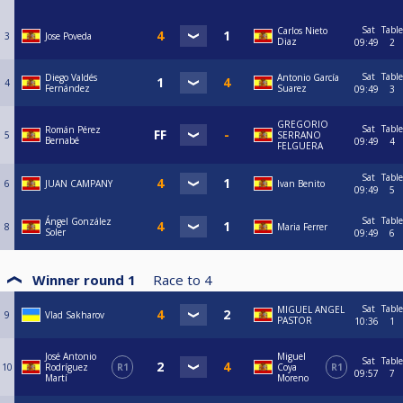
Sat
Table
Carlos Nieto
3
Jose Poveda
Diaz
09:49
2
Sat
Table
Diego Valdés
Antonio García
4
Fernández
Suarez
09:49
3
GREGORIO
Sat
Table
Román Pérez
5
SERRANO
Bernabé
09:49
4
FELGUERA
Sat
Table
6
JUAN CAMPANY
Ivan Benito
09:49
5
Sat
Table
Ángel González
8
Maria Ferrer
Soler
09:49
6
Winner round 1
Race to
4
Sat
Table
MIGUEL ANGEL
9
Vlad Sakharov
PASTOR
10:36
1
José Antonio
Miguel
Sat
Table
10
Rodríguez
R1
Coya
R1
09:57
7
Martí
Moreno