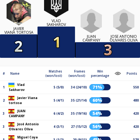
VLAD
SAKHAROV
JAVIER
VIANA TORTOSA
JUAN
JOSÉ ANTONIO
CAMPANY
OLIVARES OLIVA
Matches
Frames
Win
#
Name
Points
(won/lost)
(won/lost)
percentage
Vlad
71%
1
5 (5/0)
34 (24/10)
550
Sakharov
Javier Viana
60%
2
5 (4/1)
35 (21/14)
480
tortosa
JUAN
54%
3
6 (4/2)
35 (19/16)
420
CAMPANY
José Antonio
56%
3
4 (3/1)
27 (15/12)
420
Olivares Oliva
Miguel Coya
45%
5
3 (1/2)
20 (9/11)
370