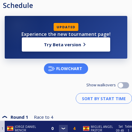
Schedule
UPDATED
Experience the new tournament page!
Try Beta version
FLOWCHART
Show walkovers
Round 1
Race to
4
Sat
Table
JORGE DANIEL
MIGUEL ANGEL
1
MENOR
PASTOR
09:49
1