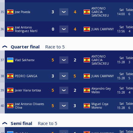
ANTONIO
Sat
Table
35
Jose Poveda
GARCIA
14:00
6
SANTACREU
Sat
Table
José Antonio
36
JUAN CAMPANY
Rodríguez Martí
13:56
4
Quarter final
Race to
5
ANTONIO
Sat
Table
37
Vlad Sakharov
GARCIA
15:28
3
SANTACREU
Sat
Table
38
PEDRO GANGA
JUAN CAMPANY
15:28
5
Sat
Table
Alejandro Gey
39
Javier Viana tortosa
Mateo
15:28
4
Sat
Table
José Antonio Olivares
Miguel Coya
40
Oliva
Moreno
15:28
6
Semi final
Race to
5
Sat
Table