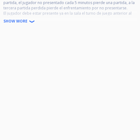
partida, el jugador no presentado cada 5 minutos pierde una partida, a la
tercera partida perdida pierde el enfrentamiento por no presentarse.
El jugador debe estar presente ya en la sala el turno de juego anterior al
de su enfrentamiento.
SHOW MORE
Prohibido: fuma, bebidas alcohólicas en la zona de juego, así como el uso
del telf. móvil durante la partida; con sanciones por incumplimiento del
reglamento.
Las normas de tiempo, comida y amonestaciones son las acordadas en la
pasada reunión.
PAUSA Y TIEMPO. - Si el jugador solicita abandonar temporalmente la
mesa, solo podrá hacerlo durante su turno .
LAS NORMAS ESTABLECIDAS EN REUNION DE POOL, SON DE ABSOLUTO
CUMPLIMIENTO.