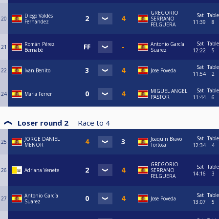
GREGORIO
Sat
Table
Diego Valdés
20
SERRANO
Fernández
11:39
8
FELGUERA
Sat
Table
Román Pérez
Antonio García
21
Bernabé
Suarez
12:22
5
Sat
Table
22
Ivan Benito
Jose Poveda
11:54
2
Sat
Table
MIGUEL ANGEL
24
Maria Ferrer
PASTOR
11:44
6
Loser round 2
Race to
4
Sat
Table
JORGE DANIEL
Joaquin Bravo
25
MENOR
Tortosa
12:34
4
GREGORIO
Sat
Table
26
Adriana Venete
SERRANO
14:16
3
FELGUERA
Sat
Table
Antonio García
27
Jose Poveda
Suarez
13:07
5