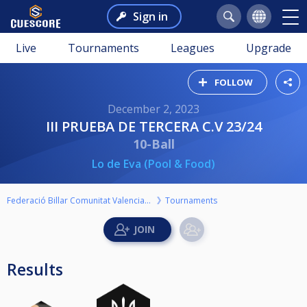
Sign in
Live
Tournaments
Leagues
Upgrade
FOLLOW
December 2, 2023
III PRUEBA DE TERCERA C.V 23/24
10-Ball
Lo de Eva (Pool & Food)
Federació Billar Comunitat Valenciana
Tournaments
Results