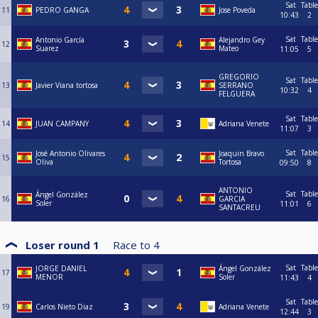
Sat
Table
11
PEDRO GANGA
Jose Poveda
10:43
2
Sat
Table
Antonio García
Alejandro Gey
12
Suarez
Mateo
11:05
5
GREGORIO
Sat
Table
13
Javier Viana tortosa
SERRANO
10:32
4
FELGUERA
Sat
Table
14
JUAN CAMPANY
Adriana Venete
11:07
3
Sat
Table
José Antonio Olivares
Joaquin Bravo
15
Oliva
Tortosa
09:50
8
ANTONIO
Sat
Table
Ángel González
16
GARCIA
Soler
11:01
6
SANTACREU
Loser round 1
Race to
4
Sat
Table
JORGE DANIEL
Ángel González
17
MENOR
Soler
11:43
4
Sat
Table
19
Carlos Nieto Diaz
Adriana Venete
12:44
3