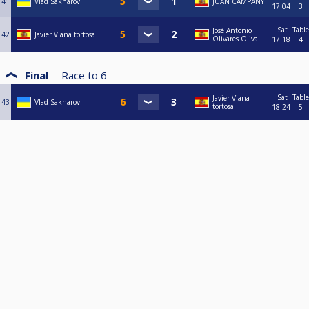
41
Vlad Sakharov
JUAN CAMPANY
17:04
3
Sat
Table
José Antonio
42
Javier Viana tortosa
Olivares Oliva
17:18
4
Final
Race to
6
Sat
Table
Javier Viana
43
Vlad Sakharov
tortosa
18:24
5