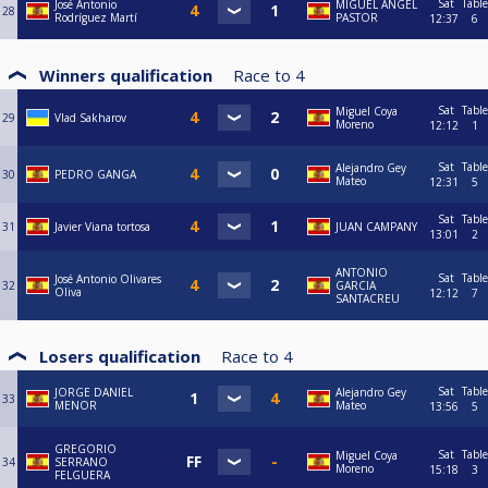
Sat
Table
José Antonio
MIGUEL ANGEL
28
Rodríguez Martí
PASTOR
12:37
6
Winners qualification
Race to
4
Sat
Table
Miguel Coya
29
Vlad Sakharov
Moreno
12:12
1
Sat
Table
Alejandro Gey
30
PEDRO GANGA
Mateo
12:31
5
Sat
Table
31
Javier Viana tortosa
JUAN CAMPANY
13:01
2
ANTONIO
Sat
Table
José Antonio Olivares
32
GARCIA
Oliva
12:12
7
SANTACREU
Losers qualification
Race to
4
Sat
Table
JORGE DANIEL
Alejandro Gey
33
MENOR
Mateo
13:56
5
GREGORIO
Sat
Table
Miguel Coya
34
SERRANO
Moreno
15:18
3
FELGUERA