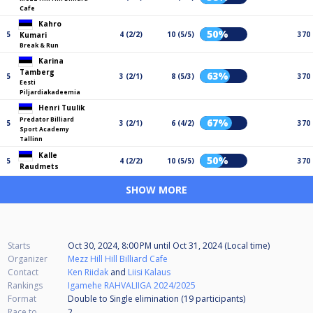
Cafe
Kahro
50%
5
4 (2/2)
10 (5/5)
370
Kumari
Break & Run
Karina
Tamberg
63%
5
3 (2/1)
8 (5/3)
370
Eesti
Piljardiakadeemia
Henri Tuulik
Predator Billiard
67%
5
3 (2/1)
6 (4/2)
370
Sport Academy
Tallinn
Kalle
50%
5
4 (2/2)
10 (5/5)
370
Raudmets
SHOW MORE
Starts
Oct 30, 2024, 8:00 PM
until
Oct 31, 2024 (Local time)
Organizer
Mezz Hill Hill Billiard Cafe
Contact
Ken Riidak
and
Liisi Kalaus
Rankings
Igamehe RAHVALIIGA 2024/2025
Format
Double to Single elimination (19
participants
)
Race to
2