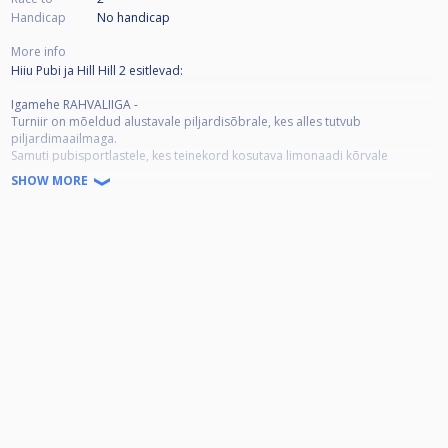
Handicap
No handicap
More info
Hiiu Pubi ja Hill Hill 2 esitlevad:
Igamehe RAHVALIIGA -
Turniir on mõeldud alustavale piljardisõbrale, kes alles tutvub
piljardimaailmaga.
Samuti pubisportlastele, kes teinekord kosutava limonaadi kõrvale
sõpradega piljardit mängivad.
SHOW MORE
Iga kuu toimub vähemalt üks etapp.
Mängitakse ainult 8-palli, 2-võiduni võistlusreeglitega.
Parimatele on auhinnad erinevate koostööpartnerite ja toetajate poolt,
kelleks on:
Igamehe RAHVALIIGAS ei või osaleda Eesti Piljardi Föderatsiooni juhatuse
otsusel Meistriliiga ja Esiliiga nimekirja arvatud mängijad.
Nimekiri asub aadressil:
https://eestipiljard.ee/eesti-piljardi-liigade-liigitamine/
Erandina on lubatud osaleda allolevatel mängijatel turniiri läbiviijate
otsusel:
1. Kalev Vallsalu
2. Marko Tasa