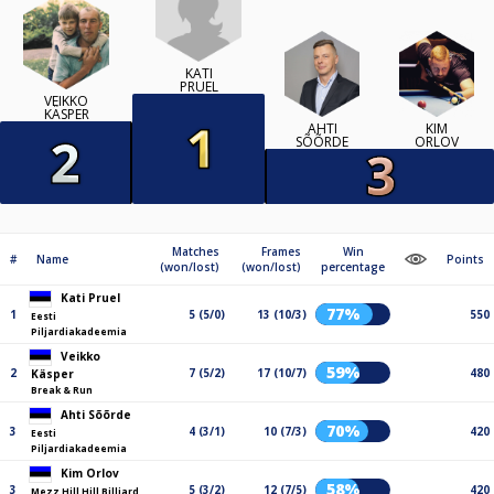
KATI
PRUEL
VEIKKO
KÄSPER
AHTI
KIM
SÕÕRDE
ORLOV
Matches
Frames
Win
#
Name
Points
(won/lost)
(won/lost)
percentage
Kati Pruel
77%
1
5 (5/0)
13 (10/3)
550
Eesti
Piljardiakadeemia
Veikko
59%
2
7 (5/2)
17 (10/7)
480
Käsper
Break & Run
Ahti Sõõrde
70%
3
4 (3/1)
10 (7/3)
420
Eesti
Piljardiakadeemia
Kim Orlov
58%
3
5 (3/2)
12 (7/5)
420
Mezz Hill Hill Billiard