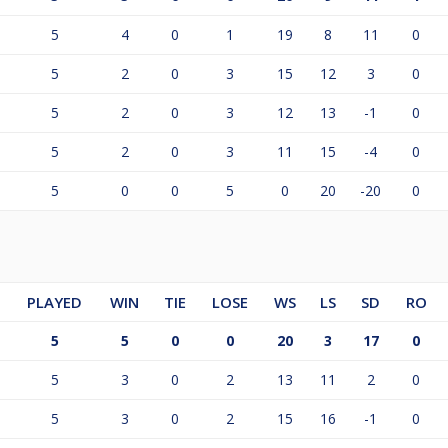
5
4
0
1
19
8
11
0
5
2
0
3
15
12
3
0
5
2
0
3
12
13
-1
0
5
2
0
3
11
15
-4
0
5
0
0
5
0
20
-20
0
PLAYED
WIN
TIE
LOSE
WS
LS
SD
RO
5
5
0
0
20
3
17
0
5
3
0
2
13
11
2
0
5
3
0
2
15
16
-1
0