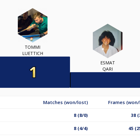
TOMMI
LUETTICH
ESMAT
QARI
Matches (won/lost)
Frames (won/
8 (8/0)
38 (
8 (4/4)
45 (2