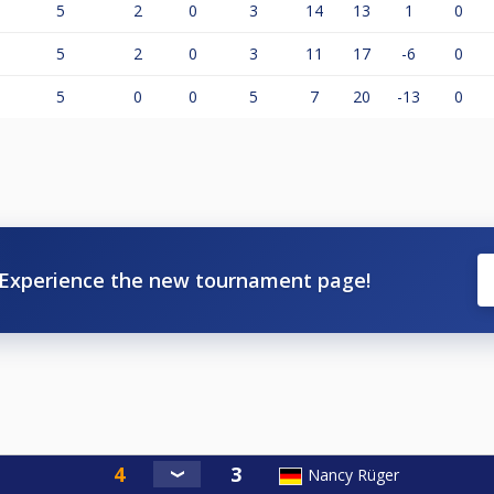
5
2
0
3
14
13
1
0
5
2
0
3
11
17
-6
0
5
0
0
5
7
20
-13
0
Experience the new tournament page!
Nancy Rüger