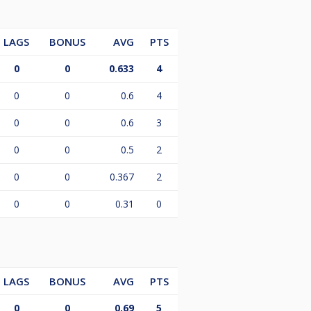
um den Jackpot zu gewinnen. Der
LAGS
BONUS
AVG
PTS
 wird nicht weiter gezogen.
0
0
0.633
4
0
0
0.6
4
0
0
0.6
3
0
0
0.5
2
0
0
0.367
2
0
0
0.31
0
LAGS
BONUS
AVG
PTS
0
0
0.69
5