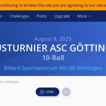
 continuing to browse this site you are agreeing to our use o
s
Challenges
Posts
Upgrade
More
August 8, 2025
USTURNIER ASC GÖTTI
10-Ball
Billard Sportzentrum ASC46 Göttingen
 Asc Göttingen