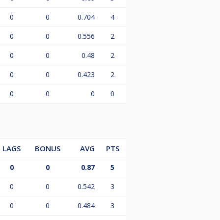
0
0
0.704
4
0
0
0.556
2
0
0
0.48
2
0
0
0.423
2
0
0
0
0
LAGS
BONUS
AVG
PTS
0
0
0.87
5
0
0
0.542
3
0
0
0.484
3