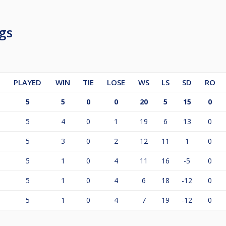
r gegen jeden auf 4 Gewinnspiele. Die besten Zwei sowie di
gs
de. Die besten 3. werden über den Punkteschnitt bestimmt. En
 oder 5 Gewinnspiele.
PLAYED
WIN
TIE
LOSE
WS
LS
SD
RO
l K.O. auf 5 Gewinnspiele bis zu den Letzten 8, Dann einfa
5
5
0
0
20
5
15
0
5
4
0
1
19
6
13
0
5
3
0
2
12
11
1
0
5
1
0
4
11
16
-5
0
5
1
0
4
6
18
-12
0
5
1
0
4
7
19
-12
0