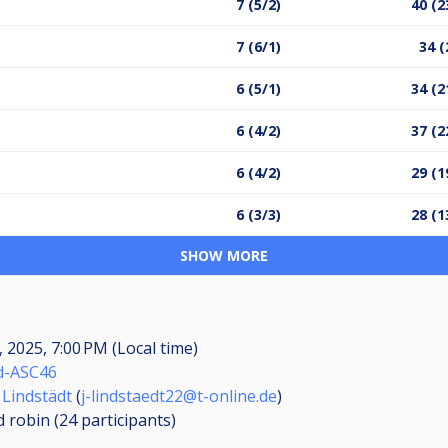
7 (5/2)
40 (2
7 (6/1)
34 (
6 (5/1)
34 (2
6 (4/2)
37 (2
6 (4/2)
29 (1
6 (3/3)
28 (1
SHOW MORE
 2025, 7:00 PM (Local time)
rd-ASC46
 Lindstädt
(
j-lindstaedt22@t-online.de
)
 robin (24
participants
)