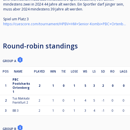
mindestens zwei in 2024 44 Jahre alt werden. Ein Sportler darf jünger sein,
muss aber 2024 mindestens 39 Jahre alt werden.
Spiel um Platz 3
https://cuescore.com/tournament/HPBV+HM+Senior-Kombi+PBC+Ortenberg+-+Spiel+um+Platz+3/40217275
Round-robin standings
GROUP A
POS
NAME
PLAYED
WIN
TIE
LOSE
WS
LS
SD
RO
LAGS
PBC
Poolsharks
1
2
1
0
1
5
3
2
0
0
Ortenberg
1
Tus Makkabi
2
2
1
0
1
4
5
-1
0
0
Frankfurt 2
3
BB 3
2
1
0
1
3
4
-1
0
0
GROUP B