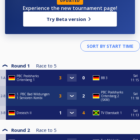
UPDATED
Experience the new tournament page!
Try Beta version
Round 1
Race to
5
Sat
PBC Poolsharks
1-A
BB 3
Ortenberg 1
11:15
PBC Poolsharks
Sat
1. PBC Bad Wildungen
2-B
Ortenberg 2
1 Senioren Kombi
11:18
(SKM)
Sat
3-B
Dreieich II
TV Eberstadt 1
11:13
Round 2
Race to
5