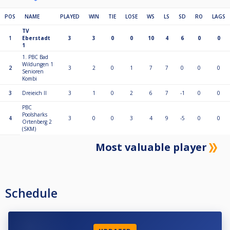
POS
NAME
PLAYED
WIN
TIE
LOSE
WS
LS
SD
RO
LAGS
TV
1
Eberstadt
3
3
0
0
10
4
6
0
0
1
1. PBC Bad
Wildungen 1
2
3
2
0
1
7
7
0
0
0
Senioren
Kombi
3
Dreieich II
3
1
0
2
6
7
-1
0
0
PBC
Poolsharks
4
3
0
0
3
4
9
-5
0
0
Ortenberg 2
(SKM)
Most valuable player
Schedule