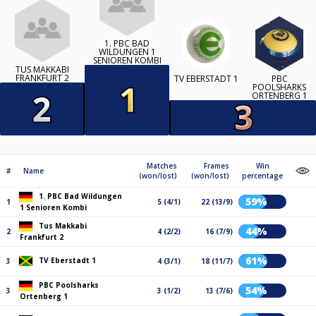
1. PBC BAD
WILDUNGEN 1
SENIOREN KOMBI
TUS MAKKABI
FRANKFURT 2
TV EBERSTADT 1
PBC
POOLSHARKS
ORTENBERG 1
Matches
Frames
Win
#
Name
(won/lost)
(won/lost)
percentage
1. PBC Bad Wildungen
59%
1
5 (4/1)
22 (13/9)
1 Senioren Kombi
Tus Makkabi
44%
2
4 (2/2)
16 (7/9)
Frankfurt 2
61%
TV Eberstadt 1
3
4 (3/1)
18 (11/7)
PBC Poolsharks
54%
3
3 (1/2)
13 (7/6)
Ortenberg 1