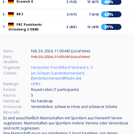
46%
Dreieich II
5
3 (1/2)
13 (6/7)
43%
BB 3
5
2 (1/1)
7 (3/4)
PBC Poolsharks
31%
7
3 (0/3)
13 (4/9)
Ortenberg 2 (SKM)
Starts
Feb 24, 2024, 11:00 AM (Local time)
Entry
Feb 23, 2024, 11:00 AM (Local time)
deadline
Organizer
Hessischer Pool Billard Verband e. V.
Contact
Jan Scheyer (Landesturnierwart)
(
landesturnierwart@hpbv.de
)
Rankings
HPBV
Format
Round robin (7
participants
)
Race to
5
Handicap
No handicap
Dresscode
Vereinstrikot, schwarze Hose und schwarze Schuhe
More info
Es sind ausschließlich Mannschaften mit Sportlern aus !!!einem!!! Verein
zugelassen. Mannschaften aus Sportlern mehrer Vereine oder Vereinslose
sind nicht zugelassen.
Eine Mannschaft muss aus mindestens 3 Sport bestehen, von denen