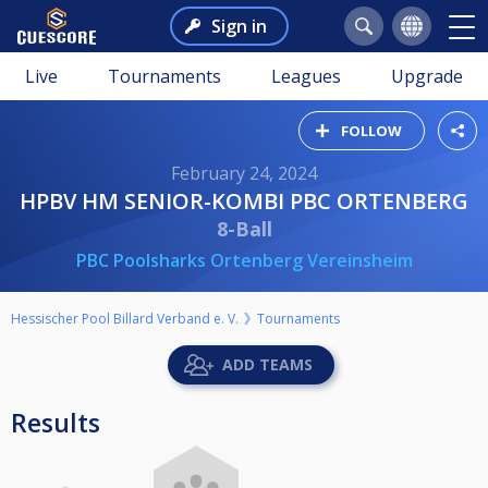
Sign in
Live
Tournaments
Leagues
Upgrade
FOLLOW
February 24, 2024
HPBV HM SENIOR-KOMBI PBC ORTENBERG
8-Ball
PBC Poolsharks Ortenberg Vereinsheim
Hessischer Pool Billard Verband e. V.
Tournaments
ADD TEAMS
Results