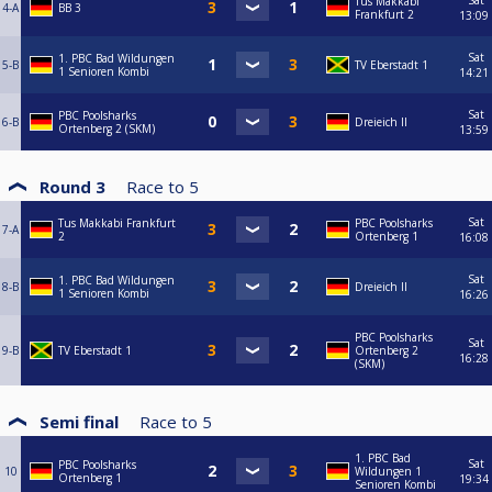
Sat
Tus Makkabi
4-A
BB 3
Frankfurt 2
13:09
Sat
1. PBC Bad Wildungen
5-B
TV Eberstadt 1
1 Senioren Kombi
14:21
Sat
PBC Poolsharks
6-B
Dreieich II
Ortenberg 2 (SKM)
13:59
Round 3
Race to
5
Sat
Tus Makkabi Frankfurt
PBC Poolsharks
7-A
2
Ortenberg 1
16:08
Sat
1. PBC Bad Wildungen
8-B
Dreieich II
1 Senioren Kombi
16:26
PBC Poolsharks
Sat
9-B
TV Eberstadt 1
Ortenberg 2
16:28
(SKM)
Semi final
Race to
5
1. PBC Bad
Sat
PBC Poolsharks
10
Wildungen 1
Ortenberg 1
19:34
Senioren Kombi