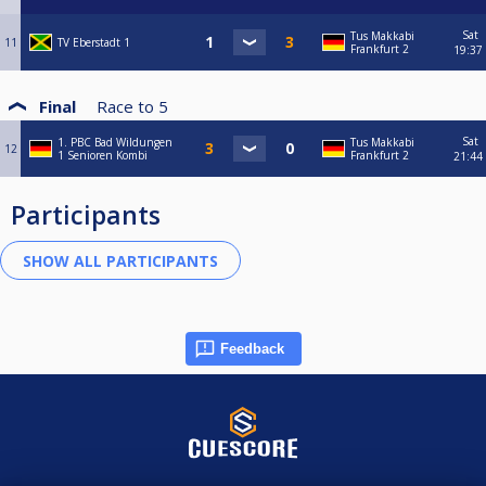
Sat
Tus Makkabi
11
TV Eberstadt 1
Frankfurt 2
19:37
Final
Race to
5
Sat
1. PBC Bad Wildungen
Tus Makkabi
12
1 Senioren Kombi
Frankfurt 2
21:44
Participants
Feedback