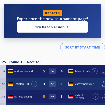
UPDATED
Experience the new tournament page!
Try Beta version
Round 1
Race to
5
Fr
1-A
Andreas Neeland
Rainer Kutsch
L
18:
Fr
2-A
Thorsten Flick
L
Marc Windmüller
18:
Fr
Michael
3-B
Manfred Sobing
L
Freihöfer
18: