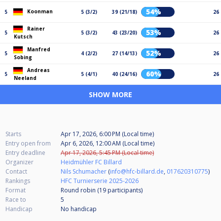
54%
Koonman
5
5 (3/2)
39 (21/18)
26
Rainer
53%
5
5 (3/2)
43 (23/20)
26
Kutsch
Manfred
52%
5
4 (2/2)
27 (14/13)
26
Sobing
Andreas
60%
5
5 (4/1)
40 (24/16)
26
Neeland
SHOW MORE
Starts
Apr 17, 2026, 6:00 PM (Local time)
Entry open from
Apr 6, 2026, 12:00 AM (Local time)
Entry deadline
Apr 17, 2026, 5:45 PM (Local time)
Organizer
Heidmühler FC Billard
Contact
Nils Schumacher
(
info@hfc-billard.de
,
017620310775
)
Rankings
HFC Turnierserie 2025-2026
Format
Round robin (19
participants
)
Race to
5
Handicap
No handicap