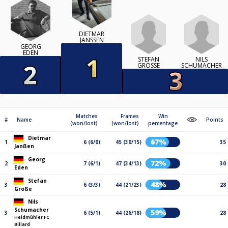
DIETMAR
JANSSEN
GEORG
EDEN
STEFAN
NILS
GROSSE
SCHUMACHER
Matches
Frames
Win
#
Name
Points
(won/lost)
(won/lost)
percentage
Dietmar
67%
1
6 (6/0)
45 (30/15)
35
Janßen
Georg
72%
2
7 (6/1)
47 (34/13)
30
Eden
Stefan
48%
3
6 (3/3)
44 (21/23)
28
Große
Nils
Schumacher
59%
3
6 (5/1)
44 (26/18)
28
Heidmühler FC
Billard