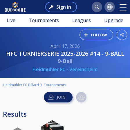
Sign in
Live
Tournaments
Leagues
Upgrade
FOLLOW
April 17, 2026
HFC TURNIERSERIE 2025-2026 #14 - 9-BALL
9-Ball
Heidmühler FC - Vereinsheim
Heidmühler FC Billard
Tournaments
Results