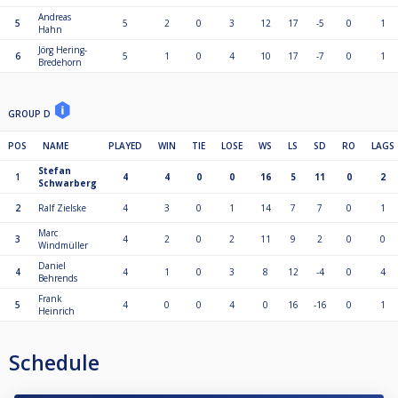
Andreas
5
5
2
0
3
12
17
-5
0
1
Hahn
Jörg Hering-
6
5
1
0
4
10
17
-7
0
1
Bredehorn
GROUP D
POS
NAME
PLAYED
WIN
TIE
LOSE
WS
LS
SD
RO
LAGS
Stefan
1
4
4
0
0
16
5
11
0
2
Schwarberg
2
Ralf Zielske
4
3
0
1
14
7
7
0
1
Marc
3
4
2
0
2
11
9
2
0
0
Windmüller
Daniel
4
4
1
0
3
8
12
-4
0
4
Behrends
Frank
5
4
0
0
4
0
16
-16
0
1
Heinrich
Schedule