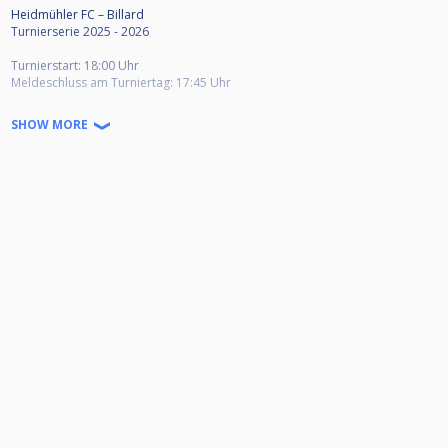
Heidmühler FC – Billard
Turnierserie 2025 - 2026
Turnierstart: 18:00 Uhr
Meldeschluss am Turniertag: 17:45 Uhr
Turniermodus:
SHOW MORE
Wechselbreak - 4 GWS
32 Teilnehmer
Doppel K.O. - Letzten 8 Einzel K.O.
Startgeld: 7,00 €
Die Turniere werden im Wechsel 8-Ball, 9-Ball und 10-Ball gespielt
Bis 24 Teilnehmer: Gruppenphase mit anschließendem Einzel K/O
Ab 25 Teilnehmer: Doppel K/O ; letzten 8 Einzel K/O
Ausschüttung am Turniertag: 1. Platz -> 50% ; 2. Platz -> 25% ; 3./4. Platz ->
12,5%
Aufteilung des Startgeldes:
Tagesturnier: 4,00 €
Endturnier: 3,00 €
Punkteverteilung:
Jeder Spieler erhält pro Teilnahme an einem Turnier 10 Punkte.