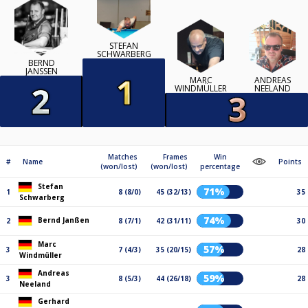
STEFAN
SCHWARBERG
BERND
JANSSEN
MARC
ANDREAS
WINDMÜLLER
NEELAND
Matches
Frames
Win
#
Name
Points
(won/lost)
(won/lost)
percentage
Stefan
71%
1
8 (8/0)
45 (32/13)
35
Schwarberg
74%
Bernd Janßen
2
8 (7/1)
42 (31/11)
30
Marc
57%
3
7 (4/3)
35 (20/15)
28
Windmüller
Andreas
59%
3
8 (5/3)
44 (26/18)
28
Neeland
Gerhard