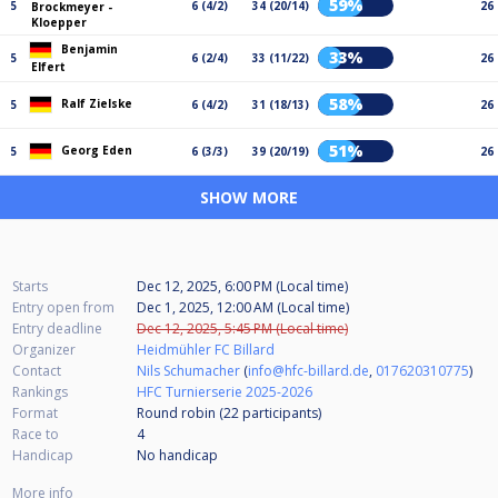
59%
5
6 (4/2)
34 (20/14)
26
Brockmeyer -
Kloepper
Benjamin
33%
5
6 (2/4)
33 (11/22)
26
Elfert
58%
Ralf Zielske
5
6 (4/2)
31 (18/13)
26
51%
Georg Eden
5
6 (3/3)
39 (20/19)
26
SHOW MORE
Starts
Dec 12, 2025, 6:00 PM (Local time)
Entry open from
Dec 1, 2025, 12:00 AM (Local time)
Entry deadline
Dec 12, 2025, 5:45 PM (Local time)
Organizer
Heidmühler FC Billard
Contact
Nils Schumacher
(
info@hfc-billard.de
,
017620310775
)
Rankings
HFC Turnierserie 2025-2026
Format
Round robin (22
participants
)
Race to
4
Handicap
No handicap
More info