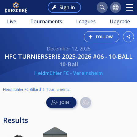
Sign in
Live
Tournaments
Leagues
Upgrade
FOLLOW
December 12, 2025
HFC TURNIERSERIE 2025-2026 #06 - 10-BALL
10-Ball
Heidmühler FC - Vereinsheim
Heidmühler FC Billard
Tournaments
Results