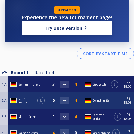
UPDATED
Experience the new tournament page!
Try Beta version
Round 1
Race to
4
Fri
1-A
Benjamin Elfert
Georg Eden
L
18:06
Fri
Karin
2-A
L
Bernd Janßen
Seitner
18:03
Fri
Dietmar
3-B
Marco Lüken
L
Janßen
18:03
Fri
4-B
Rainer Kutsch
Jan Mehrens
L