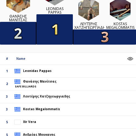
LEONIDAS
PAPPAS
ΘΑΝΆΣΗΣ
ΜΑΝΊΤΣΑΣ
ΛΕΥΤΈΡΗΣ
KOSTAS
ΧΑΤΖΗΓΕΩΡΓΙΑΔΗΣ
MEGALOMMATIS
#
Name
Leonidas Pappas
1
Θανάσης Μανίτσας
2
SAFE BILLIARDS
Λευτέρης Χατζηγεωργιαδης
3
Kostas Megalommatis
3
Ilir Vera
5
Ανδρέας Μουκανης
5