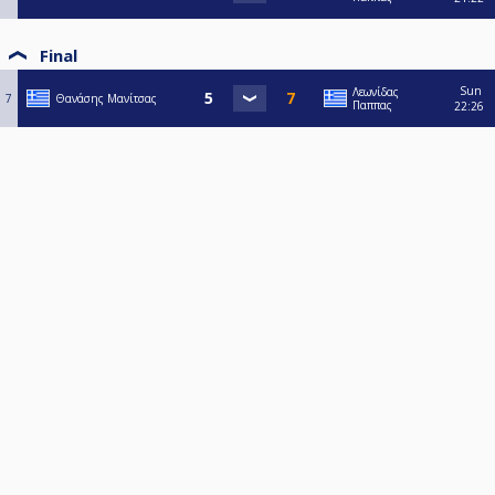
Final
Sun
Λεωνίδας
7
Θανάσης Μανίτσας
Παππας
22:26