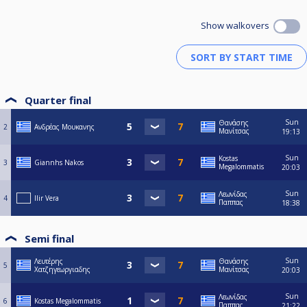
Show walkovers
Quarter final
Sun
Θανάσης
2
Ανδρέας Μουκανης
Μανίτσας
19:13
Sun
Kostas
3
Giannhs Nakos
Megalommatis
20:03
Sun
Λεωνίδας
4
Ilir Vera
Παππας
18:38
Semi final
Sun
Λευτέρης
Θανάσης
5
Χατζηγεωργιαδης
Μανίτσας
20:03
Sun
Λεωνίδας
6
Kostas Megalommatis
Παππας
21:22