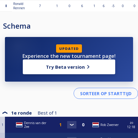
Ronald
8
7
1
0
6
1
6
-5
0
0
Rennen
Schema
UPDATED
Experience the new tournament page!
Try Beta version
1e ronde
Best of
1
zo
Dennis van der
1
Rob Zwerver
Zee
12:18