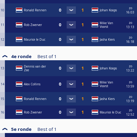
zo
10
Ronald Rennen
Johan Koops
16:03
zo
Mike Van
11
Rob Zwerver
Voorst
13:13
zo
12
Maurice le Duc
Jasha Kiers
16:18
4e ronde
Best of
1
zo
Dennis van der
13
Johan Koops
Zee
13:22
zo
Mike Van
14
Alex Collins
Voorst
13:59
zo
15
Ronald Rennen
Jasha Kiers
13:19
zo
16
Rob Zwerver
Maurice le Duc
12:52
5e ronde
Best of
1