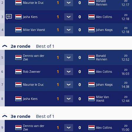
zo
Ronald
2
Maurice le Duc
Rennen
12:17
zo
3
Jasha Kiers
Alex Collins
12:18
zo
4
Mike Van Voorst
Johan Koops
12:18
2e ronde
Best of
1
zo
Dennis van der
Ronald
5
Zee
Rennen
12:52
zo
6
Rob Zwerver
Alex Collins
16:03
zo
7
Maurice le Duc
Johan Koops
14:38
zo
Mike Van
8
Jasha Kiers
Voorst
12:44
3e ronde
Best of
1
zo
Dennis van der
9
Alex Collins
Zee
15:00