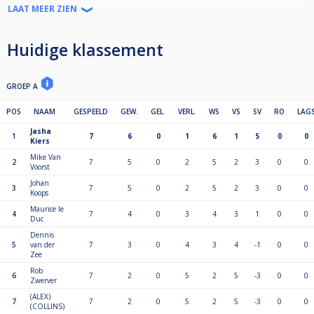
LAAT MEER ZIEN
Vervolgens spelen de nrs1 en 2 de finale. De nrs 3 en 4 vd poule spelen
voor plek 3 en 4. Hetzelfde geldt voor de strijd om plek 5,6,7 en 8.
Huidige klassement
GROEP A
POS
NAAM
GESPEELD
GEW.
GEL.
VERL.
WS
VS
SV
RO
LAG
Jasha
1
7
6
0
1
6
1
5
0
0
Kiers
Mike Van
2
7
5
0
2
5
2
3
0
0
Voorst
Johan
3
7
5
0
2
5
2
3
0
0
Koops
Maurice le
4
7
4
0
3
4
3
1
0
0
Duc
Dennis
5
van der
7
3
0
4
3
4
-1
0
0
Zee
Rob
6
7
2
0
5
2
5
-3
0
0
Zwerver
(ALEX)
7
7
2
0
5
2
5
-3
0
0
(COLLINS)