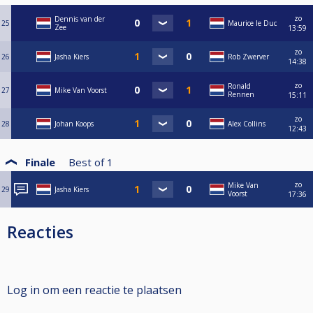
zo
Dennis van der
25
Maurice le Duc
Zee
13:59
zo
26
Jasha Kiers
Rob Zwerver
14:38
zo
Ronald
27
Mike Van Voorst
Rennen
15:11
zo
28
Johan Koops
Alex Collins
12:43
Finale
Best of
1
zo
Mike Van
29
Jasha Kiers
Voorst
17:36
Reacties
Log in om een reactie te plaatsen