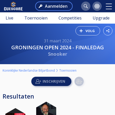
Aanmelden
Live
Toernooien
Competities
Upgrade
VOLG
31 maart 2024
GRONINGEN OPEN 2024 - FINALEDAG
Snooker
Koninklijke Nederlandse Biljartbond
Toernooien
Resultaten