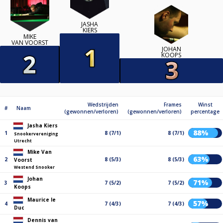
JASHA
KIERS
MIKE
VAN VOORST
JOHAN
KOOPS
Wedstrijden
Frames
Winst
#
Naam
(gewonnen/verloren)
(gewonnen/verloren)
percentage
Jasha Kiers
88%
1
8 (7/1)
8 (7/1)
Snookervereniging
Utrecht
Mike Van
63%
2
8 (5/3)
8 (5/3)
Voorst
Westend Snooker
Johan
71%
3
7 (5/2)
7 (5/2)
Koops
Maurice le
57%
4
7 (4/3)
7 (4/3)
Duc
Dennis van