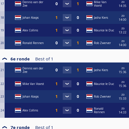
zo
Dennis van der
Mike Van
17
Zee
Voorst
14:35
zo
18
Johan Koops
Jasha Kiers
14:00
zo
19
Alex Collins
Maurice le Duc
13:22
zo
20
Ronald Rennen
Rob Zwerver
14:00
6e ronde
Best of
1
zo
Dennis van der
21
Jasha Kiers
Zee
15:36
zo
22
Mike Van Voorst
Maurice le Duc
15:36
zo
23
Johan Koops
Rob Zwerver
15:33
zo
Ronald
24
Alex Collins
Rennen
14:33
7e ronde
Best of
1