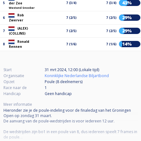
43%
5
7 (3/4)
7 (3/4)
der Zee
Westend Snooker
Rob
29%
6
7 (2/5)
7 (2/5)
Zwerver
(ALEX)
29%
7
7 (2/5)
7 (2/5)
(COLLINS)
Ronald
14%
8
7 (1/6)
7 (1/6)
Rennen
Start
31 mrt 2024, 12:00 (Lokale tijd)
Organisatie
Koninklijke Nederlandse Biljartbond
Opzet
Poule (8
deelnemers
)
Race naar de
1
Handicap
Geen handicap
Meer informatie
Hieronder zie je de poule-indeling voor de finaledag van het Groningen
Open op zondag 31 maart.
De aanvang van de poule-wedstrijden is voor iedereen 12 uur.
De wedstrijden zijn bo1 in een poule van 8, dus iedereen speelt 7 frames in
de poule. .