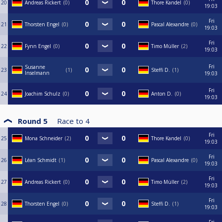
20
Andreas Rickert
0
Thore Kandel
0
19:03
Fri
21
Thorsten Engel
0
Pascal Alexandre
0
19:03
Fri
22
Fynn Engel
0
Timo Müller
2
19:03
Fri
Susanne
23
1
Steffi D.
1
Inselmann
19:03
Fri
24
Joachim Schulz
0
Anton D.
0
19:03
Round 5
Race to
4
Fri
25
Mona Schneider
2
Thore Kandel
0
19:03
Fri
26
Léan Schmidt
1
Pascal Alexandre
0
19:03
Fri
27
Andreas Rickert
0
Timo Müller
2
19:03
Fri
28
Thorsten Engel
0
Steffi D.
1
19:03