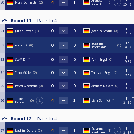
Fri
T
Andreas
60
Mona Schneider
2
0
L
Rickert
20:43
Round 11
Race to
4
Fri
61
Julian Levsen
0
Joachim Schulz
0
19:39
Fri
Susanne
62
Anton D.
0
1
Inselmann
19:39
Fri
63
Steffi D.
1
Fynn Engel
0
19:39
Fri
64
Timo Müller
2
Thorsten Engel
0
19:39
Fri
65
Pascal Alexandre
0
Andreas Rickert
0
19:39
Fri
T
Thore
66
0
L
Léan Schmidt
1
Kandel
21:50
Round 12
Race to
4
Fri
T
Susanne
67
Joachim Schulz
0
1
L
Inselmann
21:37