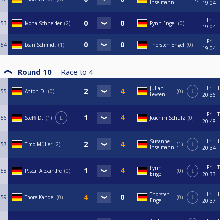
Inselmann
19:04
Fri
53
Mona Schneider
2
Fynn Engel
0
19:04
Fri
54
Léan Schmidt
1
Thorsten Engel
0
19:04
Round 10
Race to
4
Fri
T
Julian
55
Anton D.
0
0
L
Levsen
20:36
Fri
T
56
Steffi D.
1
L
Joachim Schulz
0
20:48
Fri
T
Susanne
57
Timo Müller
2
1
L
Inselmann
20:34
Fri
T
Fynn
58
Pascal Alexandre
0
0
L
Engel
20:33
Fri
T
Thorsten
59
Thore Kandel
0
0
L
Engel
20:37