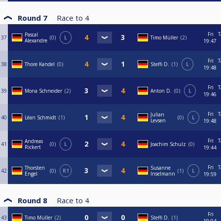
Round 7
Race to
4
Fri
T
Pascal
37
0
L
Timo Müller
2
Alexandre
19:47
Fri
T
38
Thore Kandel
0
Steffi D.
1
L
19:48
Fri
T
39
Mona Schneider
2
Anton D.
0
L
19:46
Fri
T
Julian
40
Léan Schmidt
1
0
L
Levsen
19:48
Fri
T
Andreas
41
0
L
Joachim Schulz
0
Rickert
19:44
Fri
T
Thorsten
Susanne
42
0
R1
1
L
Engel
Inselmann
19:59
Round 8
Race to
4
Fri
43
Timo Müller
2
Steffi D.
1