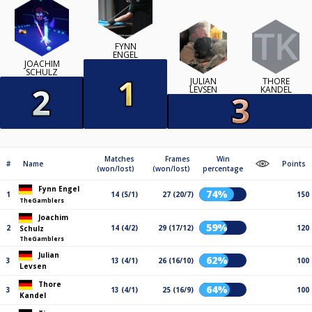
FYNN
ENGEL
JOACHIM
SCHULZ
JULIAN
THORE
LEVSEN
KANDEL
Matches
Frames
Win
#
Name
Points
(won/lost)
(won/lost)
percentage
Fynn Engel
74%
1
14 (5/1)
27 (20/7)
150
TheGamblers
Joachim
59%
2
14 (4/2)
29 (17/12)
120
Schulz
TheGamblers
Julian
62%
3
13 (4/1)
26 (16/10)
100
Levsen
Thore
64%
3
13 (4/1)
25 (16/9)
100
Kandel