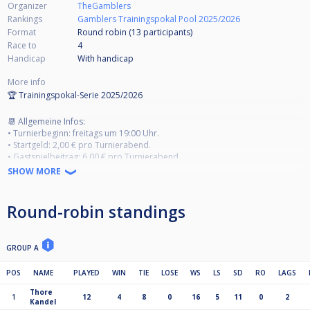
Organizer
TheGamblers
Rankings
Gamblers Trainingspokal Pool 2025/2026
Format
Round robin (13
participants
)
Race to
4
Handicap
With handicap
More info
🏆 Trainingspokal-Serie 2025/2026
📆 Allgemeine Infos:
• Turnierbeginn: freitags um 19:00 Uhr.
• Startgeld: 2,00 € pro Turnierabend.
• Gastspielbeitrag: 6,00 € pro Turnierabend.
• Modus: Multiball mit Handicap im Gruppenmodus.
SHOW MORE
• Handicap-Einteilung: erfolgt durch die Turnierleitung.
• Ausspielziel: Gespielt wird auf 4 Gewinnspiele (Best of 7), mit
Wechselbreak.
Round-robin standings
• Ausstoßen: Wer das Ausstoßen gewinnt, wählt die Disziplin für den Satz
(9-Ball oder 10-Ball).
• 50 % des Jackpots: werden an die Top 8 der Gesamtrangliste
GROUP A
ausgeschüttet.
• 50 % des Jackpots: werden unter den besten acht im Finalturnier
POS
NAME
PLAYED
WIN
TIE
LOSE
WS
LS
SD
RO
LAGS
ausgeschüttet.
• Finalturnier: Für das Finalturnier qualifizieren sich die ersten 8 der
Thore
Rangliste sowie alle Teilnehmer, die an mindestens 12 Turnieren der Serie
1
12
4
8
0
16
5
11
0
2
Kandel
teilgenommen haben.