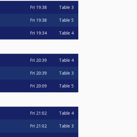
Fri
19:38
Table 3
Fri
19:38
Table 5
Fri
19:34
Table 4
Fri
20:39
Table 4
Fri
20:39
Table 3
Fri
20:09
Table 5
Fri
21:02
Table 4
Fri
21:02
Table 3