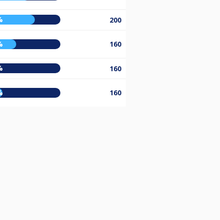
%
200
%
160
%
160
%
160