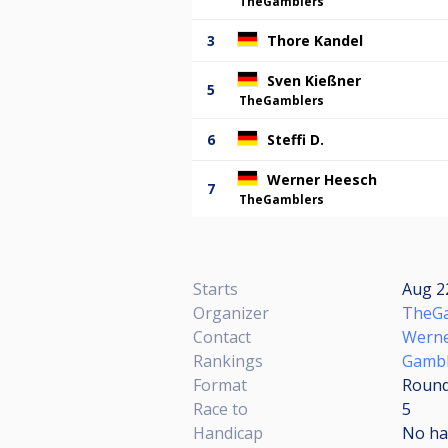
TheGamblers
3
Thore Kandel
Sven Kießner
5
TheGamblers
6
Steffi D.
Werner Heesch
7
TheGamblers
Starts
Aug 22
Organizer
TheG
Contact
Werne
Rankings
Gambl
Format
Round
Race to
5
Handicap
No ha