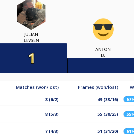
JULIAN
LEVSEN
ANTON
D.
Matches (won/lost)
Frames (won/lost)
W
67
8 (6/2)
49 (33/16)
8 (5/3)
55 (30/25)
55
7 (4/3)
51 (31/20)
61