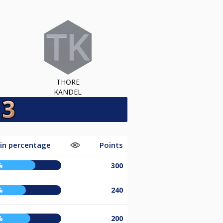
THORE
KANDEL
in percentage
Points
%
300
%
240
%
200