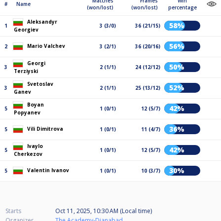
Matches
Frames
Win
#
Name
(won/lost)
(won/lost)
percentage
Aleksandyr
58%
1
3 (3/0)
36 (21/15)
Georgiev
56%
Mario Valchev
2
3 (2/1)
36 (20/16)
Georgi
50%
3
2 (1/1)
24 (12/12)
Terziyski
Svetoslav
52%
3
2 (1/1)
25 (13/12)
Ganev
Boyan
42%
5
1 (0/1)
12 (5/7)
Popyanev
36%
Vili Dimitrova
5
1 (0/1)
11 (4/7)
Ivaylo
42%
5
1 (0/1)
12 (5/7)
Cherkezov
30%
Valentin Ivanov
5
1 (0/1)
10 (3/7)
Starts
Oct 11, 2025, 10:30 AM (Local time)
Organizer
The Academy-Dianabad