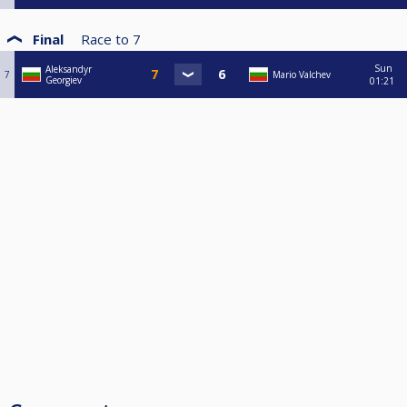
Final
Race to
7
Sun
Aleksandyr
7
Mario Valchev
Georgiev
01:21