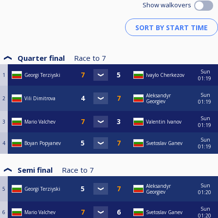
Show walkovers
Quarter final
Race to
7
Sun
1
Georgi Terziyski
Ivaylo Cherkezov
01:19
Sun
Aleksandyr
2
Vili Dimitrova
Georgiev
01:19
Sun
3
Mario Valchev
Valentin Ivanov
01:19
Sun
4
Boyan Popyanev
Svetoslav Ganev
01:19
Semi final
Race to
7
Sun
Aleksandyr
5
Georgi Terziyski
Georgiev
01:20
Sun
6
Mario Valchev
Svetoslav Ganev
01:20