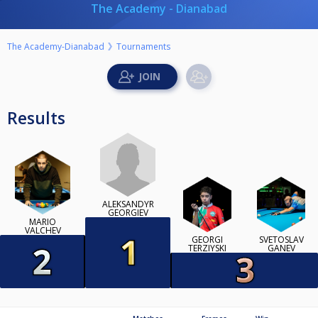
The Academy - Dianabad
The Academy-Dianabad
Tournaments
Results
ALEKSANDYR
GEORGIEV
MARIO
VALCHEV
GEORGI
SVETOSLAV
TERZIYSKI
GANEV