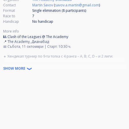
Contact
Martin Savov
(
savov.a.martin@gmail.com
)
Format
Single elimination (8
participants
)
Race to
7
Handicap
No handicap
More info
🎱 Clash of the Leagues @ The Academy
📍 The Academy, Дианабад
📅 Събота, 11 октомври | Старт: 10:30 ч.
🔹 Хендикап турнир по 9-та топка с 4 ранга – A, B, C, D – и 2 лиги:
Лига 1: A & B
SHOW MORE
Лига 2: C & D
🟢 Формат:
Двойна елиминация във всяка лига до излъчване на 4-ма финалисти
от всяка лига
След това – Clash между двете лиги!
Хендикап система: