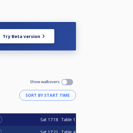
Try Beta version
Show walkovers
Sat
17:18
Table 1
Sat
17:21
Table 4