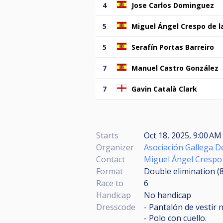
4
Jose Carlos Dominguez
5
Miguel Ángel Crespo de l
5
Serafín Portas Barreiro
7
Manuel Castro González
7
Gavin Català Clark
Starts
Oct 18, 2025, 9:00 A
Organizer
Asociación Gallega De
Contact
Miguel Ángel Crespo 
Format
Double elimination (
Race to
6
Handicap
No handicap
Dresscode
- Pantalón de vestir
- Polo con cuello.