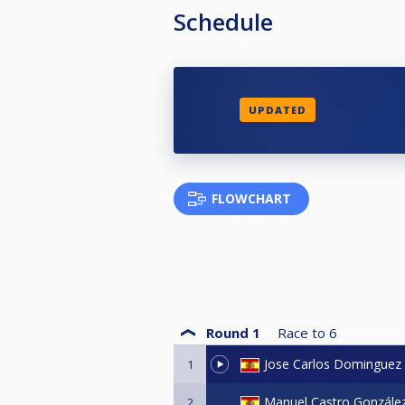
Schedule
UPDATED
FLOWCHART
Round 1
Race to
6
Jose Carlos Dominguez
1
Manuel Castro Gonzále
2