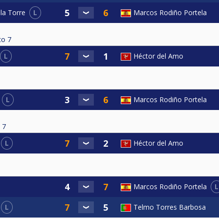
L
Marcos Rodiño Portela
la Torre
to
7
L
Héctor del Amo
L
Marcos Rodiño Portela
7
L
Héctor del Amo
L
Marcos Rodiño Portela
L
Telmo Torres Barbosa