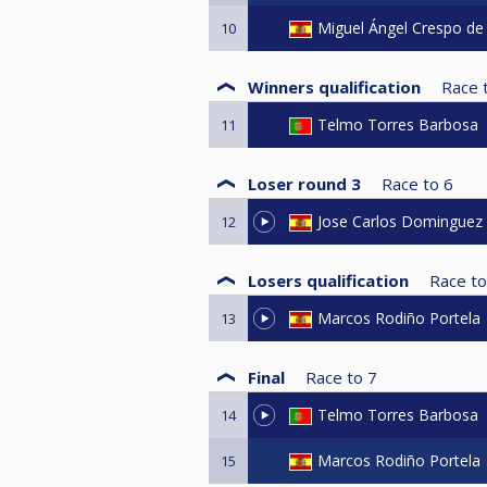
Miguel Ángel Crespo de 
10
Winners qualification
Race 
Telmo Torres Barbosa
11
Loser round 3
Race to
6
Jose Carlos Dominguez
12
Losers qualification
Race to
Marcos Rodiño Portela
13
Final
Race to
7
Telmo Torres Barbosa
14
Marcos Rodiño Portela
15