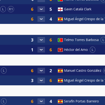
L
R1
Gavin Català Clark
Miguel Ángel Crespo de la 
L
Telmo Torres Barbosa
L
Héctor del Amo
L
Manuel Castro González
Miguel Ángel Crespo de la 
L
Serafín Portas Barreiro