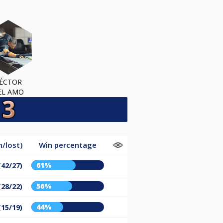
ÉCTOR
EL AMO
/lost)
Win percentage
61%
(42/27)
56%
(28/22)
44%
(15/19)