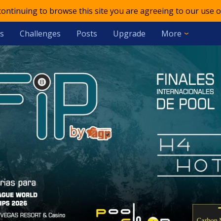
 continuing to browse this site you are agreeing to our use o
s
Challenges
Posts
Upgrade
More