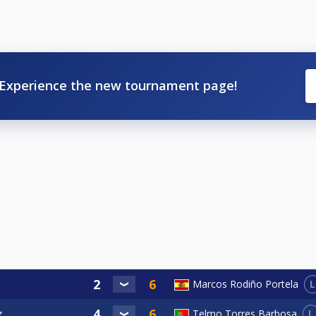
Experience the new tournament page!
L
Marcos Rodiño Portela
L
z
Telmo Torres Barbosa