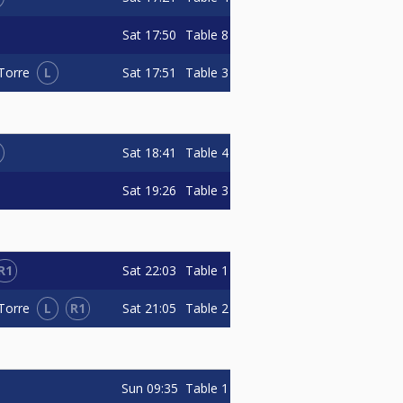
Sat
17:50
Table 8
L
Sat
17:51
Table 3
Torre
Sat
18:41
Table 4
Sat
19:26
Table 3
R1
Sat
22:03
Table 1
L
R1
Sat
21:05
Table 2
Torre
Sun
09:35
Table 1