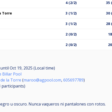
4 (2/2)
35 
a Torre
3 (1/2)
30 
3 (1/2)
28 
2 (0/2)
18
2 (0/2)
20
M
until
Oct 19, 2025 (Local time)
 Billar Pool
de la Torre
(
maroo@agpool.com
,
605697789
)
8
participants
)
 negro u oscuro. Nunca vaqueros ni pantalones con rotos.