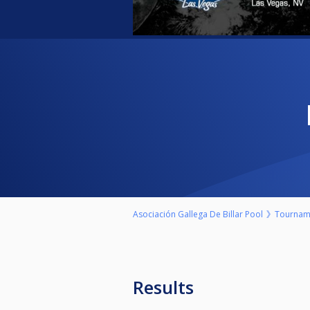
Asociación Gallega De Billar Pool
Tournam
Results