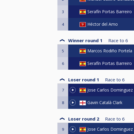
Serafín Portas Barreiro
3
Héctor del Amo
4
Winner round 1
Race to
6
Marcos Rodiño Portela
5
Serafín Portas Barreiro
6
Loser round 1
Race to
6
Jose Carlos Dominguez
7
Gavin Català Clark
8
Loser round 2
Race to
6
Jose Carlos Dominguez
9