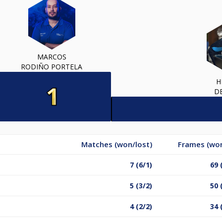
MARCOS
RODIÑO PORTELA
H
D
Matches (won/lost)
Frames (won
7 (6/1)
69 
5 (3/2)
50 
4 (2/2)
34 