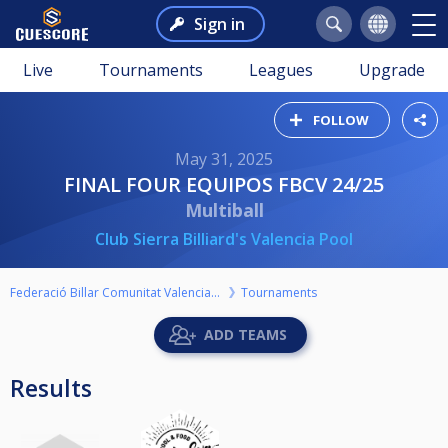
Sign in
Live
Tournaments
Leagues
Upgrade
FOLLOW
May 31, 2025
FINAL FOUR EQUIPOS FBCV 24/25
Multiball
Club Sierra Billiard's Valencia Pool
Federació Billar Comunitat Valenciana
Tournaments
ADD TEAMS
Results