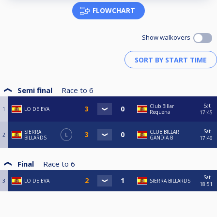
FLOWCHART
Show walkovers
Semi final
Race to
6
Sat
Club Billar
1
LO DE EVA
Requena
17:45
Sat
SIERRA
CLUB BILLAR
2
L
BILLARDS
GANDIA B
17:46
Final
Race to
6
Sat
3
LO DE EVA
SIERRA BILLARDS
18:51