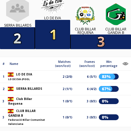
LO DE EVA
SIERRA BILLARDS
CLUB BILLAR
CLUB BILLAR
REQUENA
GANDIA B
Matches
Frames
Win
#
Name
(won/lost)
(won/lost)
percentage
LO DE EVA
83%
1
2 (2/0)
6 (5/1)
LO DE EVA (POOL
67%
SIERRA BILLARDS
2
2 (1/1)
6 (4/2)
Club Billar
0%
3
1 (0/1)
3 (0/3)
Requena
CLUB BILLAR
GANDIA B
0%
3
1 (0/1)
3 (0/3)
Federació Billar Comunitat
Valenciana