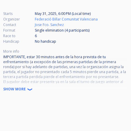
Starts
May 31, 2025, 6:00 PM (Local time)
Organizer
Federació Billar Comunitat Valenciana
Contact
Jose Fco. Sanchez
Format
Single elimination (4
participants
)
Race to
6
Handicap
No handicap
More info
IMPORTANTE, estar 30 minutos antes de la hora prevista de tu
enfrentamiento (a excepción de las primeras partidas de la primera
ronda) por si hay adelanto de partidas, una vez la organización asigna la
partida, el jugador no presentado cada 5 minutos pierde una partida, a la
tercera partida perdida pierde el enfrentamiento por no presentarse.
El jugador debe estar presente ya en la sala el turno de juego anterior al
de su enfrentamiento.
SHOW MORE
Prohibido: fuma, bebidas alcohólicas en la zona de juego, así como el uso
del telf. móvil durante la partida; con sanciones por incumplimiento del
reglamento.
Las normas de tiempo, comida y amonestaciones son las acordadas en la
pasada reunión.