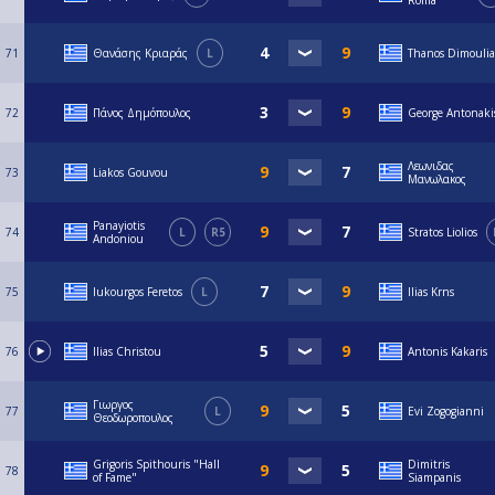
Roma
71
Θανάσης Κριαράς
L
Thanos Dimoulia
72
Πάνος Δημόπουλος
George Antonaki
Λεωνιδας
73
Liakos Gouvou
Μανωλακος
Panayiotis
74
L
R5
Stratos Liolios
Andoniou
75
lukourgos Feretos
L
Ilias Krns
76
Ilias Christou
Antonis Kakaris
Γιωργος
77
L
Evi Zogogianni
Θεοδωροπουλος
Grigoris Spithouris "Hall
Dimitris
78
of Fame"
Siampanis