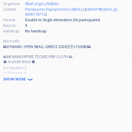
Organizer
8Ball_Argos_Nafplio
Contact
Παναγιωτης Καραμπατσος (8BALL)
(
takhs07@yahoo.gr
,
6945178712
)
Format
Double to Single elimination (56
participants
)
Race to
9
Handicap
No handicap
More info
🎱DYNAMIC OPEN 9BALL GREECE 2026🇬🇷+1500💶🎱
🎱ΜΕ ΚΑΙΝΟΥΡΓΙΕΣ ΤΣΟΧΕΣ PERI CLOTH 🎱
⚫️ Aramith Black ⚫️
4 × Dynamic 3
2× Dynamic 4
SHOW MORE
ΕΠΑΘΛΑ: ΣΥΜΜΕΤΟΧΕΣ +1500€ ΒONUS
◾Συμμετοχές/Entry fee
PRO -A+ 150€
A 100€
B 60€
C 30€
◾Δηλώσεις συμμετοχών εως την Τριτη 21/4/2026 στις 20:00 , αμέσως μετά
θα γίνει η κλήρωση.