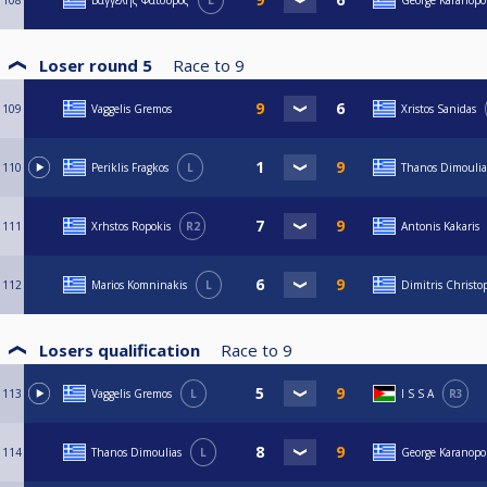
108
Βαγγέλης Φατούρος
L
George Karanopo
Loser round 5
Race to
9
109
Vaggelis Gremos
Xristos Sanidas
110
Periklis Fragkos
L
Thanos Dimoulia
111
Xrhstos Ropokis
R2
Antonis Kakaris
112
Marios Komninakis
L
Dimitris Christo
Losers qualification
Race to
9
113
Vaggelis Gremos
L
I S S A
R3
114
Thanos Dimoulias
L
George Karanopo