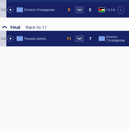
122
Dimitris Christopoulos
I S S A
L
Final
Race to
11
Dimitris
123
Thanasis Laliotis
Christopoulos