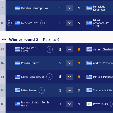
Panagiotis
79
Dimitris Christopoulos
Karamitsos
Nikos
80
Menelaos Lolas
R1
Antonopoulos
(8Ball)
Winner round 2
Race to
9
Fotis Nakos (PERI
81
L
Yiannis Charlafti
Cues)
82
Periklis Fragkos
Andreas Veloudo
83
Nikos Papadopoulos
L
Pantelis Panariti
84
Nikos Feretos
L
Thanasis Laliotis
Manos spiridakis Gorilla
85
Petros Louka
team