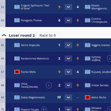
Grigoris Spithouris "Hall
Mixalis
62
of Fame"
Mavrogiannis
Dimitris
63
Panagiotis Thomas
Christopoulos
Loser round 2
Race to
9
65
Sotiris Iliopoulos
Vaggelis Gremos
Χρήστος
66
Konstantinos Matemtzis
L
Δαβέτας
67
Franko Molla
Κίμωνας Δουβίκ
Ηλίας
68
L
Xristos Sanidas
Πανταζόπουλος
69
Kostas Megalommatis
Admir Muho
Mitsakos
70
Ραφαηλ Τσωρος
R1
L