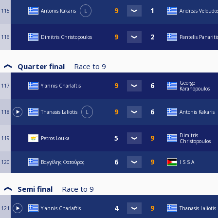
115
Antonis Kakaris
L
Andreas Veloudo
116
Dimitris Christopoulos
Pantelis Panariti
Quarter final
Race to
9
George
117
Yiannis Charlaftis
Karanopoulos
118
Thanasis Laliotis
L
Antonis Kakaris
Dimitris
119
Petros Louka
Christopoulos
120
Βαγγέλης Φατούρος
I S S A
Semi final
Race to
9
121
Yiannis Charlaftis
Thanasis Laliotis