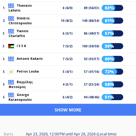
Thanasis
63%
1
6 (6/0)
89 (56/33)
Laliotis
Dimitris
61%
2
10 (8/2)
140 (86/54)
Christopoulos
Yiannis
57%
3
6 (5/1)
86 (49/37)
Charlaftis
50%
I S S A
3
7 (5/2)
100 (50/50)
60%
Antonis Kakaris
5
7 (5/2)
92 (55/37)
72%
Petros Louka
5
5 (4/1)
57 (41/16)
Βαγγέλης
58%
5
4 (3/1)
57 (33/24)
Φατούρος
George
51%
5
6 (4/2)
94 (48/46)
Karanopoulos
SHOW MORE
Starts
Apr 23, 2026, 12:00 PM
until
Apr 26, 2026 (Local time)