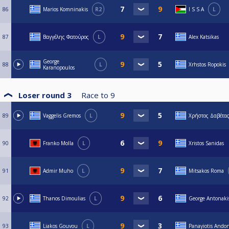
86
Marios Komninakis
R2
I S S A
L
87
Βαγγέλης Φατούρος
L
Alex Katsikas
George
88
L
Xrhstos Ropokis
Karanopoulos
Loser round 3
Race to
9
89
Vaggelis Gremos
L
Χρήστος Δαβέτα
90
Franko Molla
L
Xristos Sanidas
91
Admir Muho
L
Mitsakos Roma
92
Thanos Dimoulias
L
George Antonaki
93
Liakos Gouvou
L
Panayiotis Ando