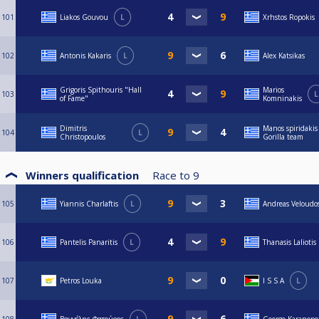
101
Liakos Gouvou
L
Xrhstos Ropokis
102
Antonis Kakaris
L
Alex Katsikas
Grigoris Spithouris "Hall
Marios
103
L
of Fame"
Komninakis
Dimitris
Manos spiridakis
104
L
Christopoulos
Gorilla team
Winners qualification
Race to
9
105
Yiannis Charlaftis
L
Andreas Veloudo
106
Pantelis Panaritis
L
Thanasis Laliotis
107
Petros Louka
I S S A
L