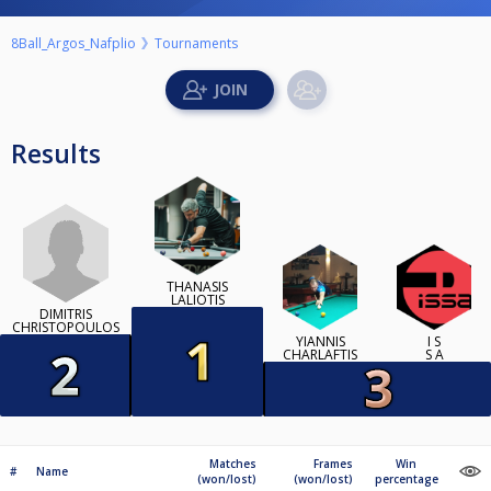
8Ball_Argos_Nafplio
Tournaments
Results
THANASIS
LALIOTIS
DIMITRIS
CHRISTOPOULOS
YIANNIS
I S
CHARLAFTIS
S A
Matches
Frames
Win
#
Name
(won/lost)
(won/lost)
percentage