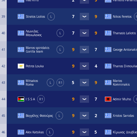
38
Ilias Krns
Pantelis Panariti
39
Stratos Liolios
L
Nikos Feretos
Λεωνιδας
40
L
Thanasis Laliotis
Μανωλακος
Manos spiridakis
41
L
George Antonaki
Gorilla team
42
Petros Louka
Thanos Dimoulia
Mitsakos
Marios
43
L
R1
Roma
Komninakis
44
I S S A
R1
Admir Muho
45
Βαγγέλης Φατούρος
L
Xristos Sanidas
46
Alex Katsikas
L
Κίμωνας Δουβίκ