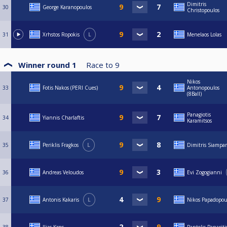
Dimitris
30
George Karanopoulos
Christopoulos
31
Xrhstos Ropokis
L
Menelaos Lolas
Winner round 1
Race to
9
Nikos
33
Fotis Nakos (PERI Cues)
Antonopoulos
(8Ball)
Panagiotis
34
Yiannis Charlaftis
Karamitsos
35
Periklis Fragkos
L
Dimitris Siampa
36
Andreas Veloudos
Evi Zogogianni
37
Antonis Kakaris
L
Nikos Papadopou