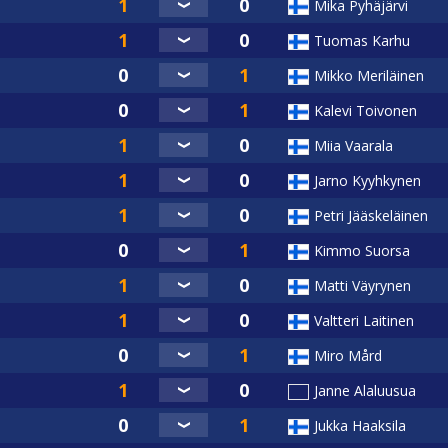
Mika Pyhäjärvi
Tuomas Karhu
Mikko Meriläinen
Kalevi Toivonen
Miia Vaarala
Jarno Kyyhkynen
Petri Jääskeläinen
Kimmo Suorsa
Matti Väyrynen
Valtteri Laitinen
Miro Mård
Janne Alaluusua
Jukka Haaksila