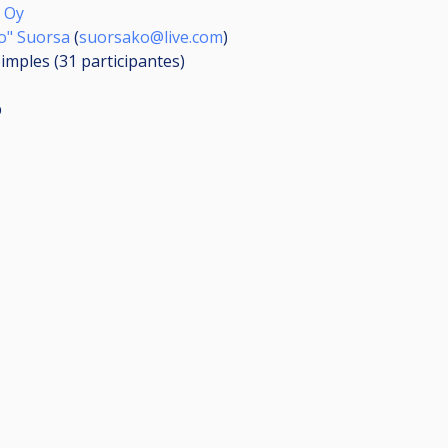
i Oy
o" Suorsa
(
suorsako@live.com
)
Simples (31
participantes
)
p