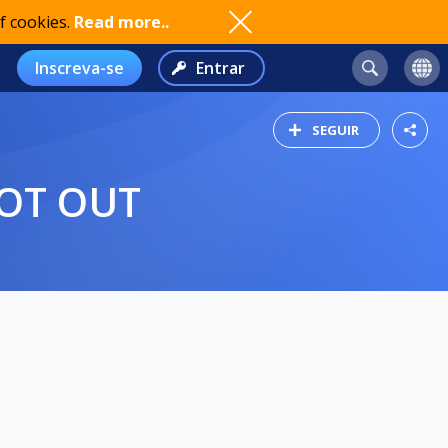
f cookies.
Read more..
Inscreva-se
Entrar
SEGUIR
OOT OUT