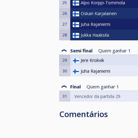
25
Alpo Korppi-Tommola
26
Oskari Karjalainen
27
Juha Rajaniemi
28
Jukka Haaksila
Semi final
Quem ganhar
1
29
Jere Krokvik
30
Juha Rajaniemi
Final
Quem ganhar
1
31
Vencedor da partida 29
Comentários