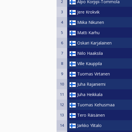
2
Alpo Korppi-Tommola
3
Jere Krokvik
4
Miika Nikunen
5
Matti Karhu
6
Oskari Karjalainen
7
Niilo Haaksila
8
Ville Kauppila
9
Tuomas Virtanen
10
Juha Rajaniemi
11
Juha Heikkala
12
Tuomas Kehusmaa
13
Tero Räisänen
14
Jarkko Ylitalo