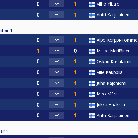
Vilho Ylitalo
Antti Karjalainen
nhar
1
Alpo Korppi-Tommo
Mikko Meriläinen
Oskari Karjalainen
Ville Kauppila
Juha Rajaniemi
Miro Mård
Jukka Haaksila
Antti Karjalainen
ar
1