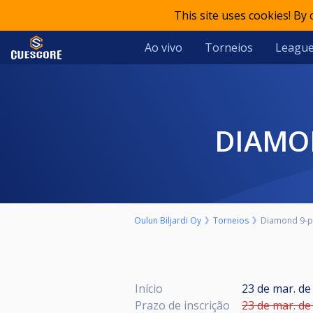
This site uses cookies! By
Ao vivo
Torneios
Leagu
DIAM
Oulun Biljardi Oy
Torneios
Diamond 9-pa
Início
23 de mar. de
Prazo de inscrição
23 de mar. de