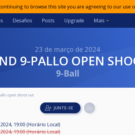
 continuing to browse this site you are agreeing to our use o
es
Desafios
Posts
Upgrade
Mais
23 de março de 2024
OND 9-PALLO OPEN SH
9-Ball
llo open shoot out
 2024, 19:00 (Horário Local)
 2024, 19:00 (Horário Local)