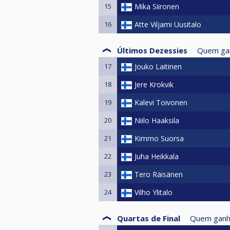
15
Mika Siironen
16
Atte Viljami Uusitalo
Últimos Dezessies
Quem ga
17
Jouko Laitinen
18
Jere Krokvik
19
Kalevi Toivonen
20
Niilo Haaksila
21
Kimmo Suorsa
22
Juha Heikkala
23
Tero Räisänen
24
Vilho Ylitalo
Quartas de Final
Quem ganh