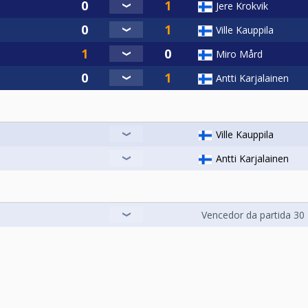
Jere Krokvik
Ville Kauppila
Miro Mård
Antti Karjalainen
Ville Kauppila
Antti Karjalainen
Vencedor da partida 30