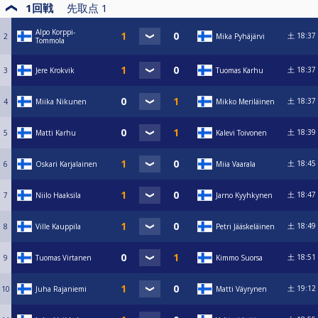
1回戦
先取点
1
Alpo Korppi-
土
18:37
2
Mika Pyhäjärvi
Tommola
土
18:37
3
Jere Krokvik
Tuomas Karhu
土
18:37
4
Miika Nikunen
Mikko Meriläinen
土
18:39
5
Matti Karhu
Kalevi Toivonen
土
18:45
6
Oskari Karjalainen
Miia Vaarala
土
18:47
7
Niilo Haaksila
Jarno Kyyhkynen
土
18:49
8
Ville Kauppila
Petri Jääskeläinen
土
18:51
9
Tuomas Virtanen
Kimmo Suorsa
土
19:12
10
Juha Rajaniemi
Matti Väyrynen