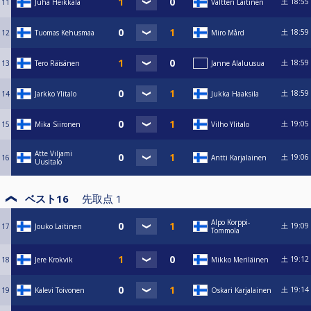
土
18:55
11
Juha Heikkala
Valtteri Laitinen
土
18:59
12
Tuomas Kehusmaa
Miro Mård
土
18:59
13
Tero Räisänen
Janne Alaluusua
土
18:59
14
Jarkko Ylitalo
Jukka Haaksila
土
19:05
15
Mika Siironen
Vilho Ylitalo
Atte Viljami
土
19:06
16
Antti Karjalainen
Uusitalo
ベスト16
先取点
1
Alpo Korppi-
土
19:09
17
Jouko Laitinen
Tommola
土
19:12
18
Jere Krokvik
Mikko Meriläinen
土
19:14
19
Kalevi Toivonen
Oskari Karjalainen