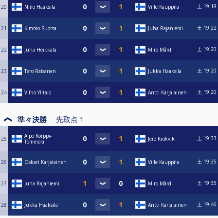
土
19:18
20
Niilo Haaksila
Ville Kauppila
土
19:22
21
Kimmo Suorsa
Juha Rajaniemi
土
19:20
22
Juha Heikkala
Miro Mård
土
19:20
23
Tero Räisänen
Jukka Haaksila
土
19:20
24
Vilho Ylitalo
Antti Karjalainen
準々決勝
先取点
1
Alpo Korppi-
土
19:33
25
Jere Krokvik
Tommola
土
19:35
26
Oskari Karjalainen
Ville Kauppila
土
19:35
27
Juha Rajaniemi
Miro Mård
土
19:46
28
Jukka Haaksila
Antti Karjalainen