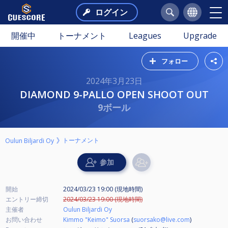
ログイン
開催中
トーナメント
Leagues
Upgrade
フォロー
2024年3月23日
DIAMOND 9-PALLO OPEN SHOOT OUT
9ボール
トーナメント
Oulun Biljardi Oy
開始
2024/03/23 19:00 (現地時間)
エントリー締切
2024/03/23 19:00 (現地時間)
主催者
Oulun Biljardi Oy
お問い合わせ
Kimmo "Keimo" Suorsa
(
suorsako@live.com
)