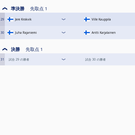
準決勝
先取点
1
29
Jere Krokvik
Ville Kauppila
30
Juha Rajaniemi
Antti Karjalainen
決勝
先取点
1
31
試合 29 の勝者
試合 30 の勝者