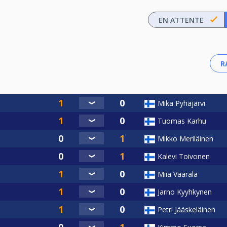
EN ATTENTE
Mika Pyhäjärvi
Tuomas Karhu
Mikko Meriläinen
Kalevi Toivonen
Miia Vaarala
Jarno Kyyhkynen
Petri Jääskeläinen