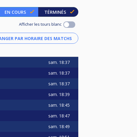
EN COURS
TÉRMINÉS
Afficher les tours blanc
sam.
18:37
sam.
18:37
sam.
18:37
sam.
18:39
sam.
18:45
sam.
18:47
sam.
18:49