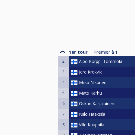
1er tour
Premier à
1
2
Alpo Korppi-Tommola
3
Jere Krokvik
4
Miika Nikunen
5
Matti Karhu
6
Oskari Karjalainen
7
Niilo Haaksila
8
Ville Kauppila