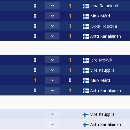
Juha Rajaniemi
Miro Mård
Jukka Haaksila
Antti Karjalainen
1
Jere Krokvik
Ville Kauppila
Miro Mård
Antti Karjalainen
Ville Kauppila
Antti Karjalainen