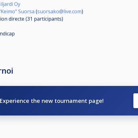
ljardi Oy
"Keimo" Suorsa
(
suorsako@live.com
)
ion directe (31
participants
)
ndicap
rnoi
Experience the new tournament page!