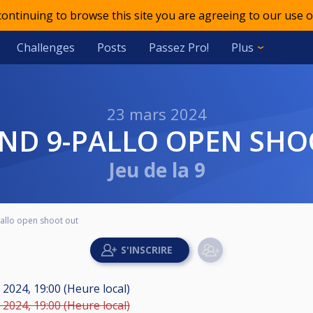
 continuing to browse this site you are agreeing to our use o
Challenges
Posts
Passez Pro!
Plus
23 mars 2024
OND 9-PALLO OPEN SH
Jeu de la 9
llo open shoot out
2024, 19:00 (Heure local)
2024, 19:00 (Heure local)