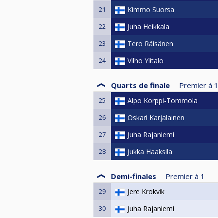
21
Kimmo Suorsa
22
Juha Heikkala
23
Tero Räisänen
24
Vilho Ylitalo
Quarts de finale
Premier à
25
Alpo Korppi-Tommola
26
Oskari Karjalainen
27
Juha Rajaniemi
28
Jukka Haaksila
Demi-finales
Premier à
1
29
Jere Krokvik
30
Juha Rajaniemi