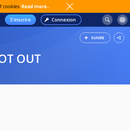
f cookies.
Read more..
S'inscrire
Connexion
SUIVRE
OOT OUT