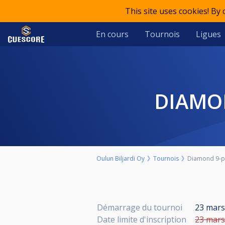
This site uses cookies! By
En cours
Tournois
Ligues
DIAM
Oulun Biljardi Oy
Tournois
Diamond 9-pa
Démarrage du tournoi
23 mars 
Date limite d'inscription
23 mars 