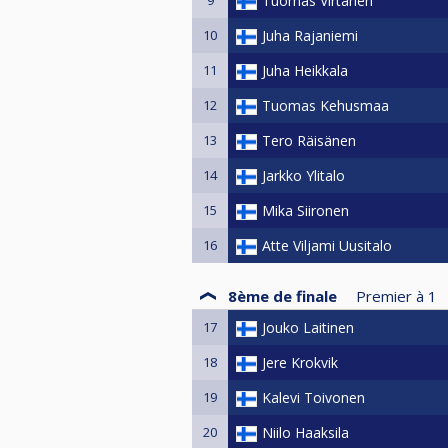
9
Tuomas Virtanen
10
Juha Rajaniemi
11
Juha Heikkala
12
Tuomas Kehusmaa
13
Tero Räisänen
14
Jarkko Ylitalo
15
Mika Siironen
16
Atte Viljami Uusitalo
8ème de finale
Premier à
1
17
Jouko Laitinen
18
Jere Krokvik
19
Kalevi Toivonen
20
Niilo Haaksila