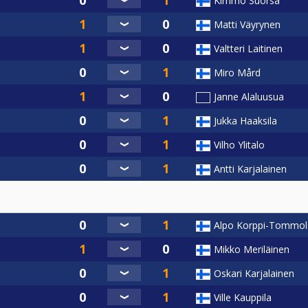
Kimmo Suorsa
Matti Väyrynen
Valtteri Laitinen
Miro Mård
Janne Alaluusua
Jukka Haaksila
Vilho Ylitalo
Antti Karjalainen
Alpo Korppi-Tommol
Mikko Meriläinen
Oskari Karjalainen
Ville Kauppila