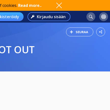
f cookies.
Read more..
kisteröidy
Kirjaudu sisään
SEURAA
OOT OUT