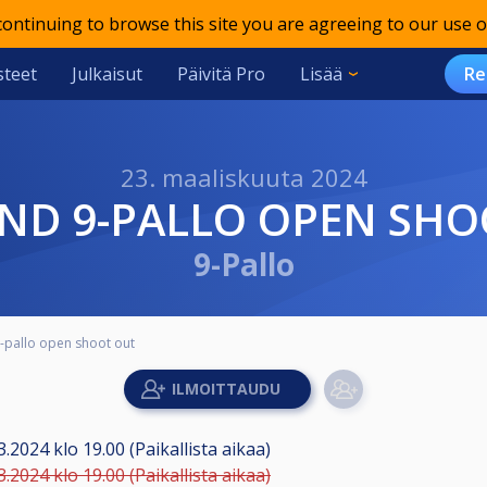
 continuing to browse this site you are agreeing to our use o
teet
Julkaisut
Päivitä Pro
Lisää
Re
23. maaliskuuta 2024
OND 9-PALLO OPEN SH
9-Pallo
pallo open shoot out
3.2024 klo 19.00 (Paikallista aikaa)
3.2024 klo 19.00 (Paikallista aikaa)