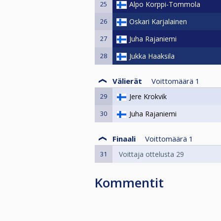
25
Alpo Korppi-Tommola
26
Oskari Karjalainen
27
Juha Rajaniemi
28
Jukka Haaksila
Välierät
Voittomäärä
1
29
Jere Krokvik
30
Juha Rajaniemi
Finaali
Voittomäärä
1
31
Voittaja ottelusta 29
Kommentit