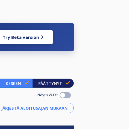
Try Beta version
KESKEN
PÄÄTTYNYT
Näytä W.O:t