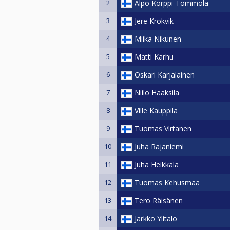
2
Alpo Korppi-Tommola
3
Jere Krokvik
4
Miika Nikunen
5
Matti Karhu
6
Oskari Karjalainen
7
Niilo Haaksila
8
Ville Kauppila
9
Tuomas Virtanen
10
Juha Rajaniemi
11
Juha Heikkala
12
Tuomas Kehusmaa
13
Tero Räisänen
14
Jarkko Ylitalo