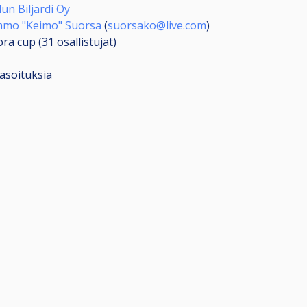
un Biljardi Oy
mmo "Keimo" Suorsa
(
suorsako@live.com
)
ora cup (31
osallistujat
)
tasoituksia