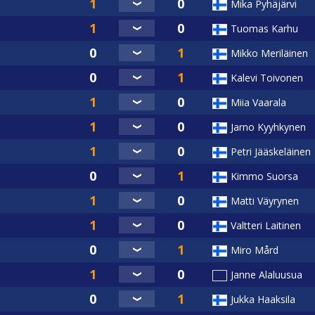
Mika Pyhäjärvi
Tuomas Karhu
Mikko Meriläinen
Kalevi Toivonen
Miia Vaarala
Jarno Kyyhkynen
Petri Jääskeläinen
Kimmo Suorsa
Matti Väyrynen
Valtteri Laitinen
Miro Mård
Janne Alaluusua
Jukka Haaksila