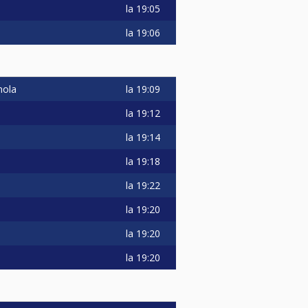
la
19:05
la
19:06
la
19:09
mola
la
19:12
la
19:14
la
19:18
la
19:22
la
19:20
la
19:20
la
19:20