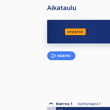
Aikataulu
UPDATED
KAAVIO
Kierros 1
Voittomäärä
1