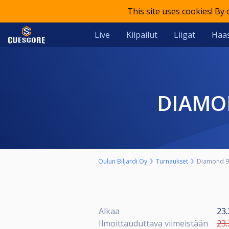
This site uses cookies! By
Live
Kilpailut
Liigat
Haas
DIAM
Oulun Biljardi Oy
Turnaukset
Diamond 9-
Alkaa
23.
Ilmoittauduttava viimeistään
23.