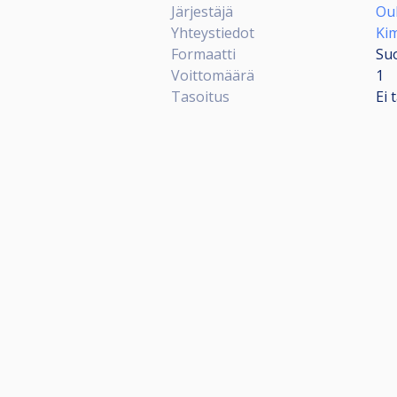
Järjestäjä
Oul
Yhteystiedot
Ki
Formaatti
Su
Voittomäärä
1
Tasoitus
Ei 