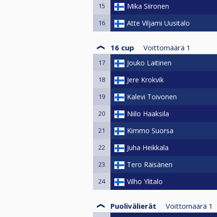
15
Mika Siironen
16
Atte Viljami Uusitalo
16 cup
Voittomäärä
1
17
Jouko Laitinen
18
Jere Krokvik
19
Kalevi Toivonen
20
Niilo Haaksila
21
Kimmo Suorsa
22
Juha Heikkala
23
Tero Räisänen
24
Vilho Ylitalo
Puolivälierät
Voittomäärä
1