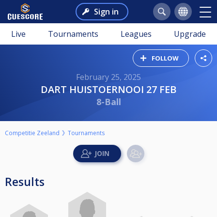
Sign in
Live
Tournaments
Leagues
Upgrade
FOLLOW
February 25, 2025
DART HUISTOERNOOI 27 FEB
8-Ball
Competitie Zeeland
Tournaments
Results