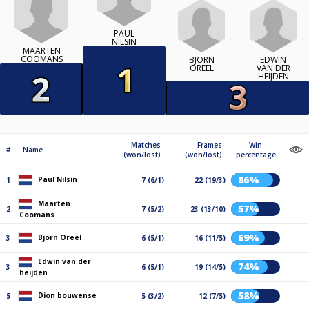
PAUL
NILSIN
MAARTEN
COOMANS
BJORN
EDWIN
OREEL
VAN DER
HEIJDEN
Matches
Frames
Win
#
Name
(won/lost)
(won/lost)
percentage
86%
Paul Nilsin
1
7 (6/1)
22 (19/3)
Maarten
57%
2
7 (5/2)
23 (13/10)
Coomans
69%
Bjorn Oreel
3
6 (5/1)
16 (11/5)
Edwin van der
74%
3
6 (5/1)
19 (14/5)
heijden
58%
Dion bouwense
5
5 (3/2)
12 (7/5)