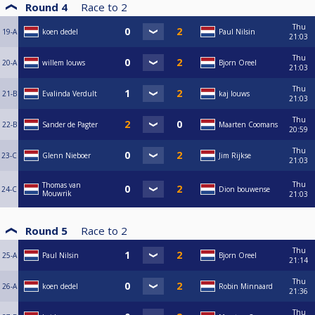
Round 4
Race to
2
Thu
19-A
koen dedel
Paul Nilsin
21:03
Thu
20-A
willem louws
Bjorn Oreel
21:03
Thu
21-B
Evalinda Verdult
kaj louws
21:03
Thu
22-B
Sander de Pagter
Maarten Coomans
20:59
Thu
23-C
Glenn Nieboer
Jim Rijkse
21:03
Thu
Thomas van
24-C
Dion bouwense
Mouwrik
21:03
Round 5
Race to
2
Thu
25-A
Paul Nilsin
Bjorn Oreel
21:14
Thu
26-A
koen dedel
Robin Minnaard
21:36
Thu