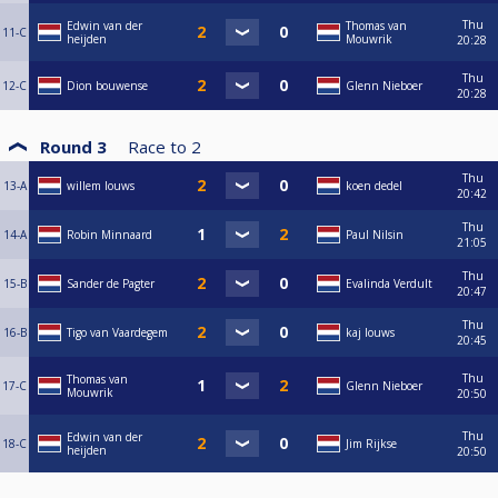
Thu
Edwin van der
Thomas van
11-C
heijden
Mouwrik
20:28
Thu
12-C
Dion bouwense
Glenn Nieboer
20:28
Round 3
Race to
2
Thu
13-A
willem louws
koen dedel
20:42
Thu
14-A
Robin Minnaard
Paul Nilsin
21:05
Thu
15-B
Sander de Pagter
Evalinda Verdult
20:47
Thu
16-B
Tigo van Vaardegem
kaj louws
20:45
Thu
Thomas van
17-C
Glenn Nieboer
Mouwrik
20:50
Thu
Edwin van der
18-C
Jim Rijkse
heijden
20:50