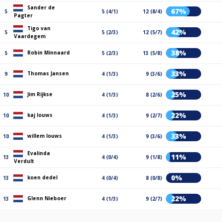
Sander de
67%
5
5 (4/1)
12 (8/4)
Pagter
Tigo van
42%
5
5 (2/3)
12 (5/7)
Vaardegem
38%
Robin Minnaard
5
5 (2/3)
13 (5/8)
33%
Thomas Jansen
9
4 (1/3)
9 (3/6)
25%
Jim Rijkse
10
4 (1/3)
8 (2/6)
22%
kaj louws
10
4 (1/3)
9 (2/7)
33%
willem louws
10
4 (1/3)
9 (3/6)
Evalinda
11%
13
4 (0/4)
9 (1/8)
Verdult
0%
koen dedel
13
4 (0/4)
8 (0/8)
22%
Glenn Nieboer
13
4 (1/3)
9 (2/7)