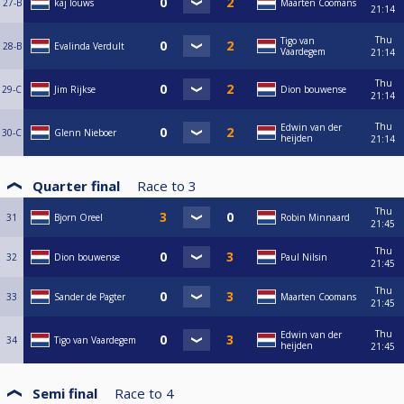
27-B
kaj louws
Maarten Coomans
21:14
Thu
Tigo van
28-B
Evalinda Verdult
Vaardegem
21:14
Thu
29-C
Jim Rijkse
Dion bouwense
21:14
Thu
Edwin van der
30-C
Glenn Nieboer
heijden
21:14
Quarter final
Race to
3
Thu
31
Bjorn Oreel
Robin Minnaard
21:45
Thu
32
Dion bouwense
Paul Nilsin
21:45
Thu
33
Sander de Pagter
Maarten Coomans
21:45
Thu
Edwin van der
34
Tigo van Vaardegem
heijden
21:45
Semi final
Race to
4