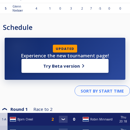
Glenn
5
4
1
0
3
2
7
-5
0
0
Nieboer
Schedule
UPDATED
Experience the new tournament page!
Try Beta version
Round 1
Race to
2
Thu
1-A
Bjorn Oreel
Robin Minnaard
20:18