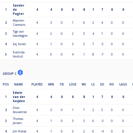
Sander
1
de
4
4
0
0
8
1
7
0
0
Pagter
Maarten
2
4
3
0
1
6
2
4
0
0
Coomans
Tigo van
3
4
2
0
2
5
4
1
0
0
Vaardegem
4
kaj louws
4
1
0
3
2
7
-5
0
0
Evalinda
5
4
0
0
4
1
8
-7
0
0
Verdult
GROUP C
POS
NAME
PLAYED
WIN
TIE
LOSE
WS
LS
SD
RO
LAGS
Edwin
1
van der
4
4
0
0
8
1
7
0
0
heijden
Dion
2
4
3
0
1
7
2
5
0
0
bouwense
Thomas
3
4
1
0
3
3
6
-3
0
0
Jansen
4
Jim Rijkse
4
1
0
3
2
6
-4
0
0