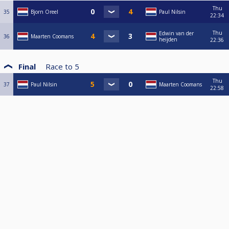
Thu
35
Bjorn Oreel
Paul Nilsin
22:34
Thu
Edwin van der
36
Maarten Coomans
heijden
22:36
Final
Race to
5
Thu
37
Paul Nilsin
Maarten Coomans
22:58