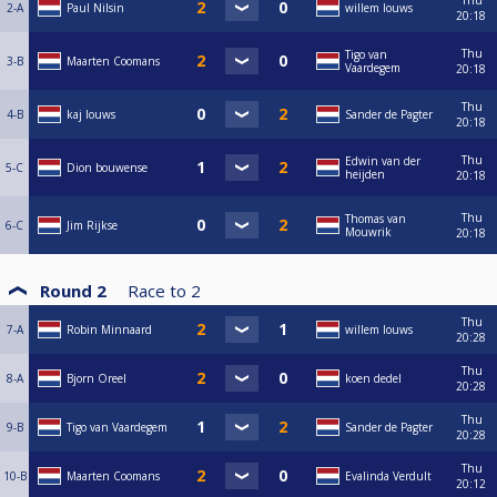
Thu
2-A
Paul Nilsin
willem louws
20:18
Thu
Tigo van
3-B
Maarten Coomans
Vaardegem
20:18
Thu
4-B
kaj louws
Sander de Pagter
20:18
Thu
Edwin van der
5-C
Dion bouwense
heijden
20:18
Thu
Thomas van
6-C
Jim Rijkse
Mouwrik
20:18
Round 2
Race to
2
Thu
7-A
Robin Minnaard
willem louws
20:28
Thu
8-A
Bjorn Oreel
koen dedel
20:28
Thu
9-B
Tigo van Vaardegem
Sander de Pagter
20:28
Thu
10-B
Maarten Coomans
Evalinda Verdult
20:12