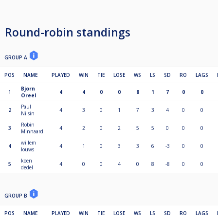
Round-robin standings
GROUP A
POS
NAME
PLAYED
WIN
TIE
LOSE
WS
LS
SD
RO
LAGS
Bjorn
1
4
4
0
0
8
1
7
0
0
Oreel
Paul
2
4
3
0
1
7
3
4
0
0
Nilsin
Robin
3
4
2
0
2
5
5
0
0
0
Minnaard
willem
4
4
1
0
3
3
6
-3
0
0
louws
koen
5
4
0
0
4
0
8
-8
0
0
dedel
GROUP B
POS
NAME
PLAYED
WIN
TIE
LOSE
WS
LS
SD
RO
LAGS