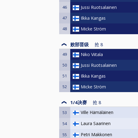
46
Jussi Ruotsalainen
47
Ilkka Kangas
48
Micke Ström
败部晋级
抢
8
49
Niko Viitala
50
Jussi Ruotsalainen
51
Ilkka Kangas
52
Micke Ström
1/4决赛
抢
8
Ville Hämäläinen
53
Laura Saarinen
54
Petri Makkonen
55