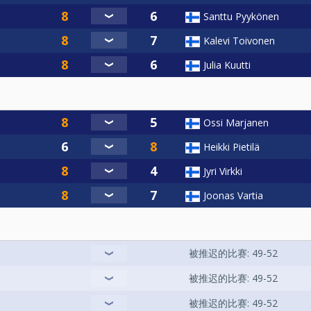
Santtu Pyykönen
Kalevi Toivonen
Julia Kuutti
Ossi Marjanen
Heikki Pietilä
Jyri Virkki
Joonas Vartia
被推迟的比赛: 49-52
被推迟的比赛: 49-52
被推迟的比赛: 49-52