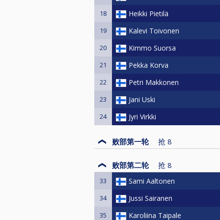
18
Heikki Pietilä
19
Kalevi Toivonen
20
Kimmo Suorsa
21
Pekka Korva
22
Petri Makkonen
23
Jani Uski
24
Jyri Virkki
败部第一轮
抢
8
败部第二轮
抢
8
33
Sami Aaltonen
34
Jussi Sairanen
35
Karoliina Taipale