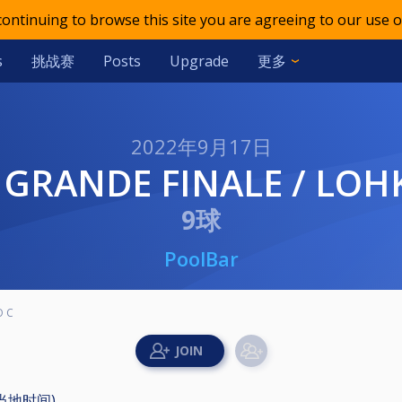
 continuing to browse this site you are agreeing to our use o
挑战赛
更多
s
Posts
Upgrade
2022年9月17日
T GRANDE FINALE / LOH
9球
PoolBar
O C
 (当地时间)