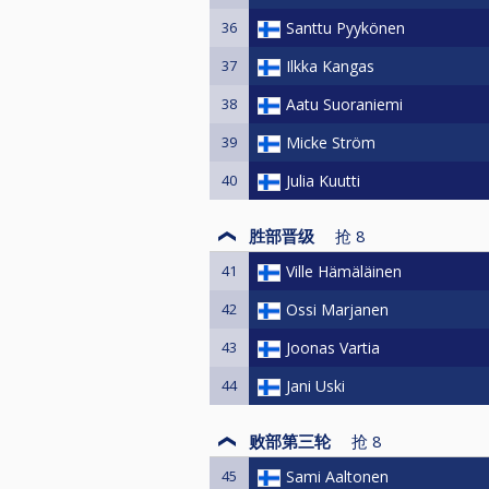
36
Santtu Pyykönen
37
Ilkka Kangas
38
Aatu Suoraniemi
39
Micke Ström
40
Julia Kuutti
胜部晋级
抢
8
41
Ville Hämäläinen
42
Ossi Marjanen
43
Joonas Vartia
44
Jani Uski
败部第三轮
抢
8
45
Sami Aaltonen