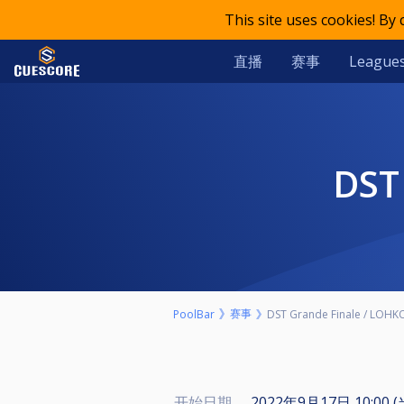
This site uses cookies! By
直播
赛事
League
DS
赛事
PoolBar
DST Grande Finale / LOHK
开始日期
2022年9月17日 10:00