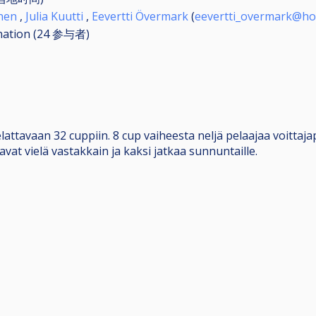
nen
,
Julia Kuutti
,
Eevertti Övermark
(
eevertti_overmark@ho
nation (24
参与者
)
ttavaan 32 cuppiin. 8 cup vaiheesta neljä pelaajaa voittajap
avat vielä vastakkain ja kaksi jatkaa sunnuntaille.