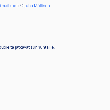
tmail.com
) 和
Juha Mällinen
uolelta jatkavat sunnuntaille,