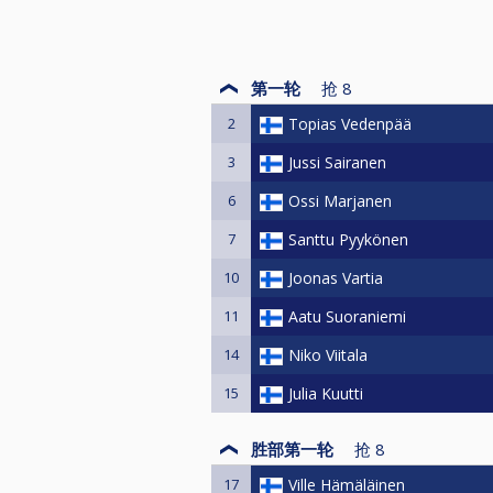
第一轮
抢
8
2
Topias Vedenpää
3
Jussi Sairanen
6
Ossi Marjanen
7
Santtu Pyykönen
10
Joonas Vartia
11
Aatu Suoraniemi
14
Niko Viitala
15
Julia Kuutti
胜部第一轮
抢
8
17
Ville Hämäläinen