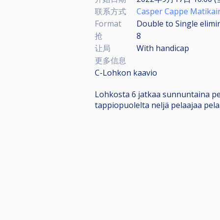
联系方式
Casper Cappe Matikai
Format
Double to Single elimi
抢
8
让局
With handicap
更多信息
C-Lohkon kaavio
Lohkosta 6 jatkaa sunnuntaina pela
tappiopuolelta neljä pelaajaa pela