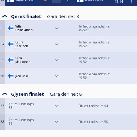
15:14
4
Qerek finalet
Gara deri ne :
8
Ville
Terheqja nga ndeshja:
53
Hämäläinen
49-52
Laura
Terheqja nga ndeshja:
54
Saarinen
49-52
Petri
Terheqja nga ndeshja:
55
Makkonen
49-52
Terheqja nga ndeshja:
56
Jani Uski
49-52
Gjysem finalet
Gara deri ne :
8
Fituesi i ndeshjes
57
Fituesi i ndeshjes 54
53
Fituesi i ndeshjes
58
Fituesi i ndeshjes 56
55