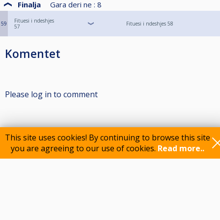
Finalja
Gara deri ne :
8
Fituesi i ndeshjes
59
Fituesi i ndeshjes 58
57
Komentet
Please log in to comment
Participants
This site uses cookies! By continuing to browse this site
you are agreeing to our use of cookies.
Read more..
Feedback