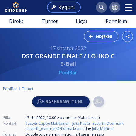
Kyquni
Direkt
Turnet
Ligat
Permisim
NDJEKNI
17 shtator 2022
DST GRANDE FINALE / LOHKO C
9-Ball
PoolBar
PoolBar
Turnet
Fillon
17 sht 2022, 10:00 e paradites (Koha lokale)
Kontakti
Casper Cappe Matikainen
,
Julia Kuutti
,
Eevertti Övermark
(
eevertti_overmark@hotmail.com
) dhe
Juha Mällinen
Format
Double to Single elimination (24
pjesmarresit
)