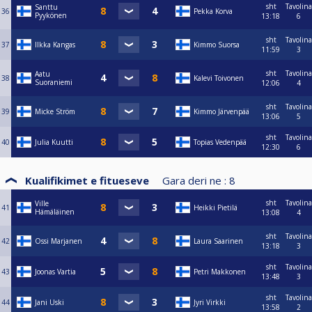
sht
Tavolina
Santtu
36
Pekka Korva
Pyykönen
13:18
6
sht
Tavolina
37
Ilkka Kangas
Kimmo Suorsa
11:59
3
sht
Tavolina
Aatu
38
Kalevi Toivonen
Suoraniemi
12:06
4
sht
Tavolina
39
Micke Ström
Kimmo Järvenpää
13:06
5
sht
Tavolina
40
Julia Kuutti
Topias Vedenpää
12:30
6
Kualifikimet e fitueseve
Gara deri ne :
8
sht
Tavolina
Ville
41
Heikki Pietilä
Hämäläinen
13:08
4
sht
Tavolina
42
Ossi Marjanen
Laura Saarinen
13:18
3
sht
Tavolina
43
Joonas Vartia
Petri Makkonen
13:48
3
sht
Tavolina
44
Jani Uski
Jyri Virkki
13:58
2