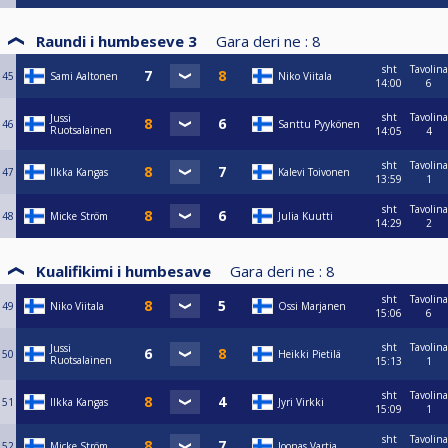
Raundi i humbeseve 3
Gara deri ne :
8
sht
Tavolina
45
Sami Aaltonen
Niko Viitala
14:00
6
sht
Tavolina
Jussi
46
Santtu Pyykönen
Ruotsalainen
14:05
4
sht
Tavolina
47
Ilkka Kangas
Kalevi Toivonen
13:59
1
sht
Tavolina
48
Micke Ström
Julia Kuutti
14:29
2
Kualifikimi i humbesave
Gara deri ne :
8
sht
Tavolina
49
Niko Viitala
Ossi Marjanen
15:06
6
sht
Tavolina
Jussi
50
Heikki Pietilä
Ruotsalainen
15:13
1
sht
Tavolina
51
Ilkka Kangas
Jyri Virkki
15:09
1
sht
Tavolina
52
Micke Ström
Joonas Vartia