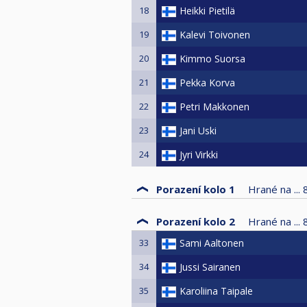
18
Heikki Pietilä
19
Kalevi Toivonen
20
Kimmo Suorsa
21
Pekka Korva
22
Petri Makkonen
23
Jani Uski
24
Jyri Virkki
Porazení kolo 1
Hrané na ...
Porazení kolo 2
Hrané na ...
33
Sami Aaltonen
34
Jussi Sairanen
35
Karoliina Taipale