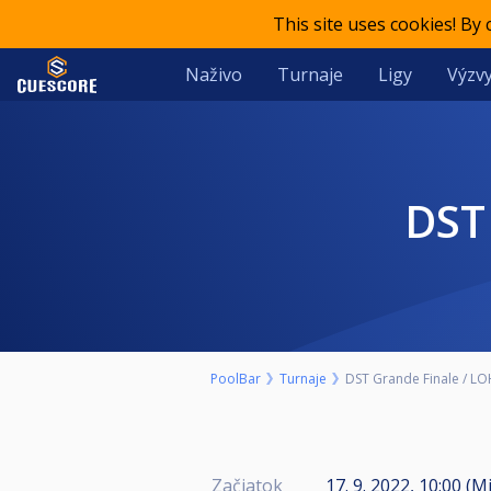
This site uses cookies! By
Naživo
Turnaje
Ligy
Výzvy
DS
PoolBar
Turnaje
DST Grande Finale / L
Začiatok
17. 9. 2022, 10:00 (M