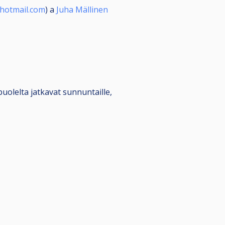
hotmail.com
) a
Juha Mällinen
uolelta jatkavat sunnuntaille,