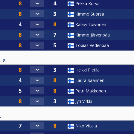
Pekka Korva
Kimmo Suorsa
Kalevi Toivonen
Kimmo Järvenpää
Topias Vedenpää
.
8
Heikki Pietilä
Laura Saarinen
Petri Makkonen
Jyri Virkki
8
Niko Viitala