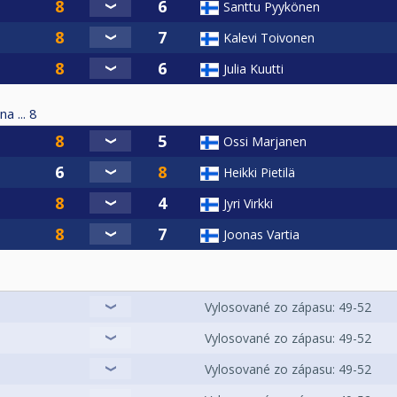
Santtu Pyykönen
Kalevi Toivonen
Julia Kuutti
a ...
8
Ossi Marjanen
Heikki Pietilä
Jyri Virkki
Joonas Vartia
Vylosované zo zápasu: 49-52
Vylosované zo zápasu: 49-52
Vylosované zo zápasu: 49-52