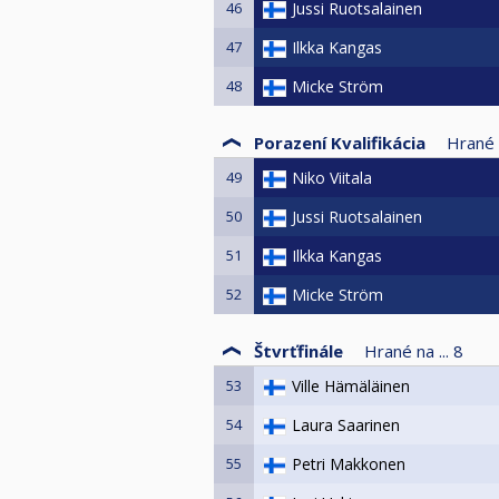
46
Jussi Ruotsalainen
47
Ilkka Kangas
48
Micke Ström
Porazení Kvalifikácia
Hrané n
49
Niko Viitala
50
Jussi Ruotsalainen
51
Ilkka Kangas
52
Micke Ström
Štvrťfinále
Hrané na ...
8
53
Ville Hämäläinen
54
Laura Saarinen
55
Petri Makkonen