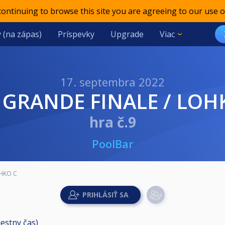
 continuing to browse this site you are agreeing to our use o
 (na zápas)
Príspevky
Upgrade
Viac
17. septembra 2022
T GRANDE FINALE / LOH
hra č.9
PoolBar
OHKO C
iestny čas)