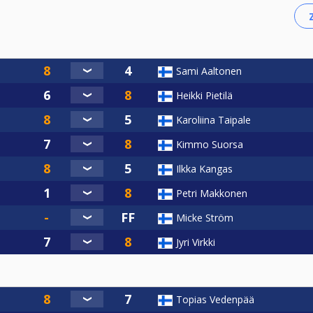
Sami Aaltonen
Heikki Pietilä
Karoliina Taipale
Kimmo Suorsa
Ilkka Kangas
Petri Makkonen
Micke Ström
Jyri Virkki
Topias Vedenpää