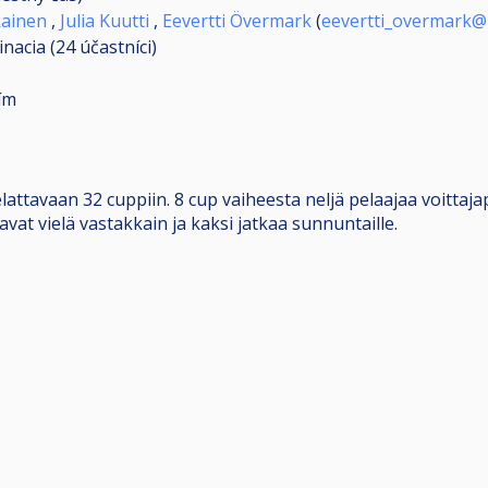
kainen
,
Julia Kuutti
,
Eevertti Övermark
(
eevertti_overmark@
inacia (24
účastníci
)
ím
ttavaan 32 cuppiin. 8 cup vaiheesta neljä pelaajaa voittajap
avat vielä vastakkain ja kaksi jatkaa sunnuntaille.