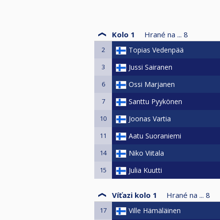
Kolo 1
Hrané na ...
8
2
Topias Vedenpää
3
Jussi Sairanen
6
Ossi Marjanen
7
Santtu Pyykönen
10
Joonas Vartia
11
Aatu Suoraniemi
14
Niko Viitala
15
Julia Kuutti
Víťazi kolo 1
Hrané na ...
8
17
Ville Hämäläinen