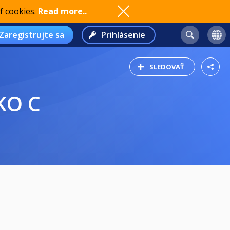
f cookies.
Read more..
Zaregistrujte sa
Prihlásenie
SLEDOVAŤ
KO C