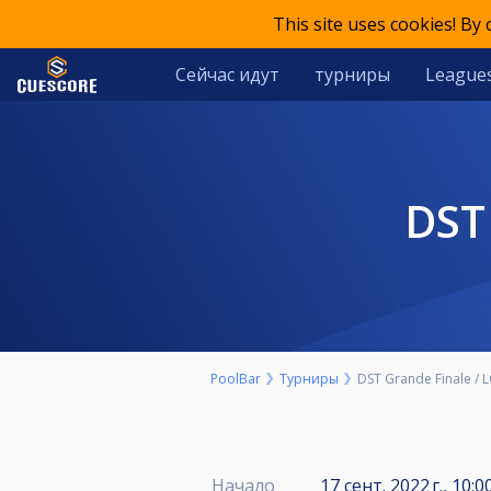
This site uses cookies! By
Сейчас идут
турниры
League
DS
PoolBar
Турниры
DST Grande Finale /
Начало
17 сент. 2022 г., 10