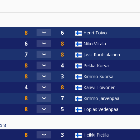
Henri Toivo
Niko Viitala
Jussi Ruotsalainen
Pekka Korva
Kimmo Suorsa
Kalevi Toivonen
Kimmo Järvenpää
Topias Vedenpää
о
8
Heikki Pietilä