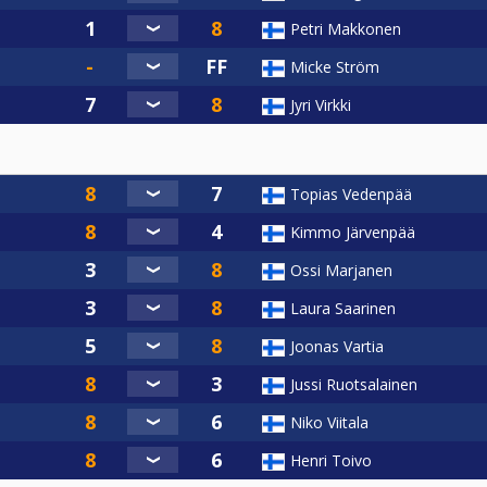
Petri Makkonen
Micke Ström
Jyri Virkki
Topias Vedenpää
Kimmo Järvenpää
Ossi Marjanen
Laura Saarinen
Joonas Vartia
Jussi Ruotsalainen
Niko Viitala
Henri Toivo