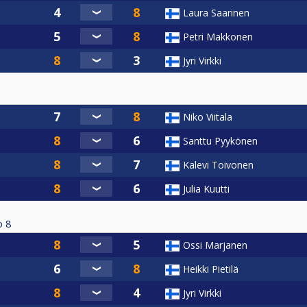
Laura Saarinen
Petri Makkonen
Jyri Virkki
Niko Viitala
Santtu Pyykönen
Kalevi Toivonen
Julia Kuutti
о
8
Ossi Marjanen
Heikki Pietilä
Jyri Virkki