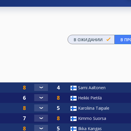
В ОЖИДАНИИ
В ПР
Sami Aaltonen
Heikki Pietilä
Karoliina Taipale
Kimmo Suorsa
Ilkka Kangas