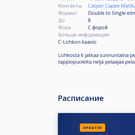
Контакты
Casper Cappe Matik
Формат
Double to Single eli
До
8
Фора
С форой
Больше информации
C-Lohkon kaavio
Lohkosta 6 jatkaa sunnuntaina pela
tappiopuolelta neljä pelaajaa pela
Расписание
UPDATED