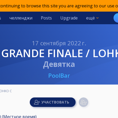
 continuing to browse this site you are agreeing to our use o
s
челленджи
Posts
Upgrade
ещё
17 сентября 2022 г.
T GRANDE FINALE / LOH
Девятка
PoolBar
 LOHKO C
:00 (Местное время)