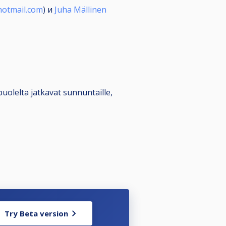
hotmail.com
) и
Juha Mällinen
uolelta jatkavat sunnuntaille,
Try Beta version