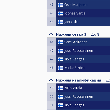
42
Ossi Marjanen
43
Joonas Vartia
44
Jani Uski
Нижняя сетка 3
До
8
45
Sami Aaltonen
46
Jussi Ruotsalainen
47
Ilkka Kangas
48
Micke Ström
Нижняя квалификация
Д
49
Niko Viitala
50
Jussi Ruotsalainen
51
Ilkka Kangas