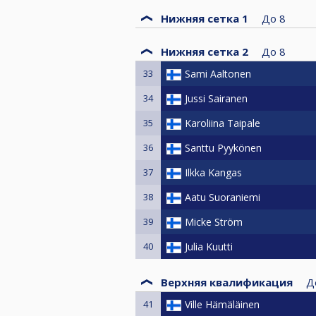
Нижняя сетка 1
До
8
Нижняя сетка 2
До
8
33
Sami Aaltonen
34
Jussi Sairanen
35
Karoliina Taipale
36
Santtu Pyykönen
37
Ilkka Kangas
38
Aatu Suoraniemi
39
Micke Ström
40
Julia Kuutti
Верхняя квалификация
Д
41
Ville Hämäläinen