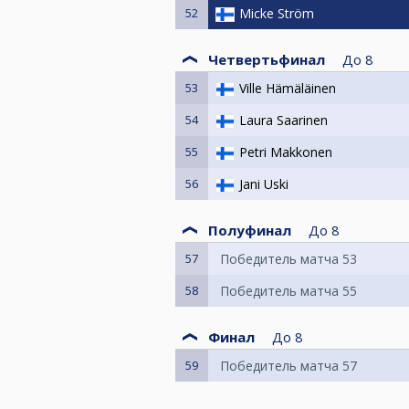
52
Micke Ström
Четвертьфинал
До
8
53
Ville Hämäläinen
54
Laura Saarinen
55
Petri Makkonen
56
Jani Uski
Полуфинал
До
8
57
Победитель матча 53
58
Победитель матча 55
Финал
До
8
59
Победитель матча 57