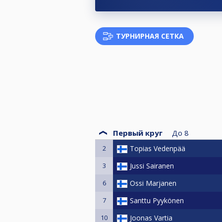
ТУРНИРНАЯ СЕТКА
Первый круг
До
8
2
Topias Vedenpää
3
Jussi Sairanen
6
Ossi Marjanen
7
Santtu Pyykönen
10
Joonas Vartia