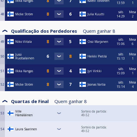
47
Ilkka Kangas
Kalevi Toivonen
13:59
1
sáb.
Mesa
48
Micke Ström
Julia Kuutti
14:29
2
Qualificação dos Perdedores
Quem ganhar
8
sáb.
Mesa
49
Niko Viitala
Ossi Marjanen
15:06
6
sáb.
Mesa
Jussi
50
Heikki Pietilä
Ruotsalainen
15:13
1
sáb.
Mesa
51
Ilkka Kangas
Jyri Virkki
15:09
1
sáb.
Mesa
52
Micke Ström
Joonas Vartia
15:14
4
Quartas de Final
Quem ganhar
8
Ville
Sorteio da partida:
53
Hämäläinen
49-52
Sorteio da partida:
54
Laura Saarinen
49-52