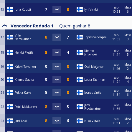
sáb.
Mesa
15
Julia Kuutti
Jyri Virkki
10:51
6
Vencedor Rodada 1
Quem ganhar
8
sáb.
Mesa
Ville
17
Topias Vedenpää
Hämäläinen
11:03
3
sáb.
Mesa
Kimmo
18
Heikki Pietilä
Järvenpää
11:14
5
sáb.
Mesa
19
Kalevi Toivonen
Ossi Marjanen
11:16
2
sáb.
Mesa
20
Kimmo Suorsa
Laura Saarinen
11:24
4
sáb.
Mesa
21
Pekka Korva
Joonas Vartia
11:34
6
sáb.
Mesa
Jussi
22
Petri Makkonen
Ruotsalainen
11:35
1
sáb.
Mesa
23
Jani Uski
Niko Viitala
11:51
2
sáb.
Mesa