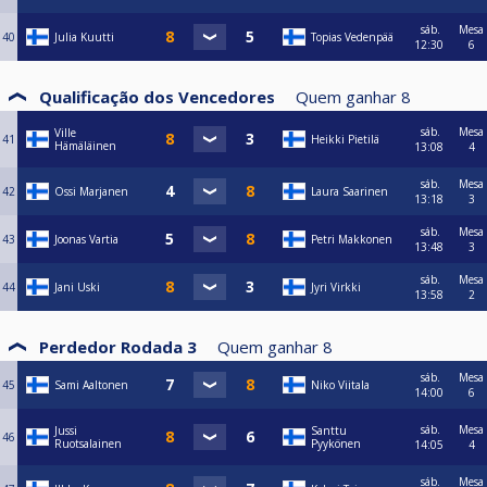
sáb.
Mesa
40
Julia Kuutti
Topias Vedenpää
12:30
6
Qualificação dos Vencedores
Quem ganhar
8
sáb.
Mesa
Ville
41
Heikki Pietilä
Hämäläinen
13:08
4
sáb.
Mesa
42
Ossi Marjanen
Laura Saarinen
13:18
3
sáb.
Mesa
43
Joonas Vartia
Petri Makkonen
13:48
3
sáb.
Mesa
44
Jani Uski
Jyri Virkki
13:58
2
Perdedor Rodada 3
Quem ganhar
8
sáb.
Mesa
45
Sami Aaltonen
Niko Viitala
14:00
6
sáb.
Mesa
Jussi
Santtu
46
Ruotsalainen
Pyykönen
14:05
4
sáb.
Mesa