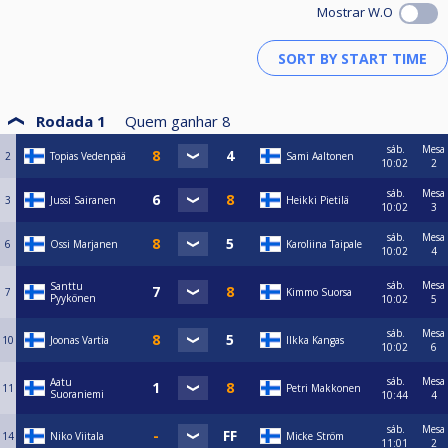
Mostrar W.O
Rodada 1
Quem ganhar
8
sáb.
Mesa
2
Topias Vedenpää
Sami Aaltonen
10:02
2
sáb.
Mesa
3
Jussi Sairanen
Heikki Pietilä
10:02
3
sáb.
Mesa
6
Ossi Marjanen
Karoliina Taipale
10:02
4
sáb.
Mesa
Santtu
7
Kimmo Suorsa
Pyykönen
10:02
5
sáb.
Mesa
10
Joonas Vartia
Ilkka Kangas
10:02
6
sáb.
Mesa
Aatu
11
Petri Makkonen
Suoraniemi
10:44
4
sáb.
Mesa
14
Niko Viitala
Micke Ström
11:01
2