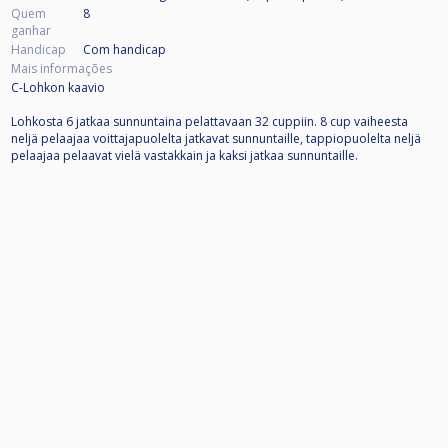
Quem
8
ganhar
Handicap
Com handicap
Mais informações
C-Lohkon kaavio
Lohkosta 6 jatkaa sunnuntaina pelattavaan 32 cuppiin. 8 cup vaiheesta
neljä pelaajaa voittajapuolelta jatkavat sunnuntaille, tappiopuolelta neljä
pelaajaa pelaavat vielä vastakkain ja kaksi jatkaa sunnuntaille.