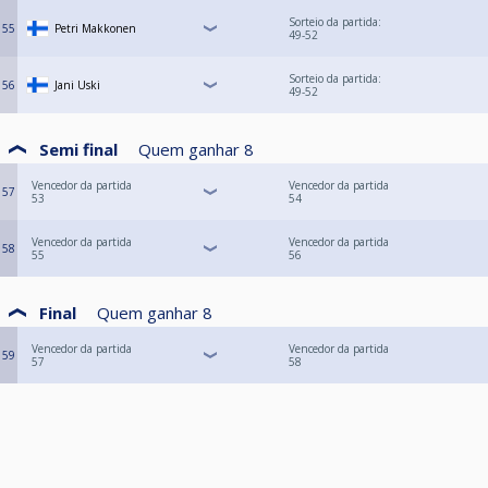
Sorteio da partida:
55
Petri Makkonen
49-52
Sorteio da partida:
56
Jani Uski
49-52
Semi final
Quem ganhar
8
Vencedor da partida
Vencedor da partida
57
53
54
Vencedor da partida
Vencedor da partida
58
55
56
Final
Quem ganhar
8
Vencedor da partida
Vencedor da partida
59
57
58