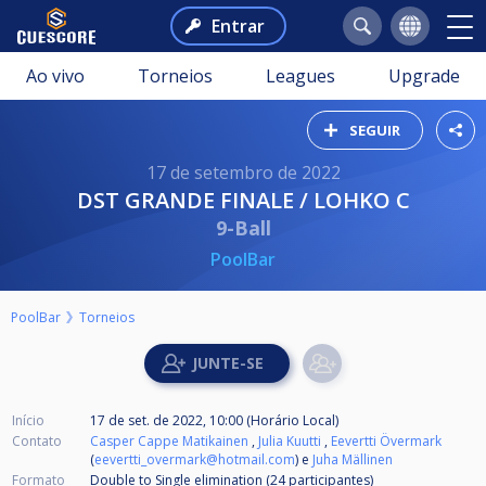
Entrar
Ao vivo
Torneios
Leagues
Upgrade
SEGUIR
17 de setembro de 2022
DST GRANDE FINALE / LOHKO C
9-Ball
PoolBar
PoolBar
Torneios
Início
17 de set. de 2022, 10:00 (Horário Local)
Contato
Casper Cappe Matikainen
,
Julia Kuutti
,
Eevertti Övermark
(
eevertti_overmark@hotmail.com
) e
Juha Mällinen
Formato
Double to Single elimination (24
participantes
)