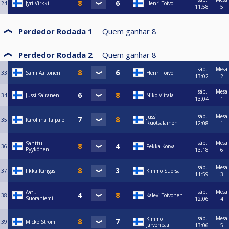
24
Jyri Virkki
Henri Toivo
11:58
5
Perdedor Rodada 1
Quem ganhar
8
Perdedor Rodada 2
Quem ganhar
8
sáb.
Mesa
33
Sami Aaltonen
Henri Toivo
13:02
2
sáb.
Mesa
34
Jussi Sairanen
Niko Viitala
13:04
1
sáb.
Mesa
Jussi
35
Karoliina Taipale
Ruotsalainen
12:08
1
sáb.
Mesa
Santtu
36
Pekka Korva
Pyykönen
13:18
6
sáb.
Mesa
37
Ilkka Kangas
Kimmo Suorsa
11:59
3
sáb.
Mesa
Aatu
38
Kalevi Toivonen
Suoraniemi
12:06
4
sáb.
Mesa
Kimmo
39
Micke Ström
Järvenpää
13:06
5