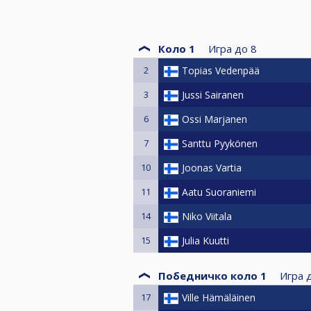
Коло 1
Игра до
8
2
Topias Vedenpää
3
Jussi Sairanen
6
Ossi Marjanen
7
Santtu Pyykönen
10
Joonas Vartia
11
Aatu Suoraniemi
14
Niko Viitala
15
Julia Kuutti
Победничко коло 1
Игра 
17
Ville Hämäläinen