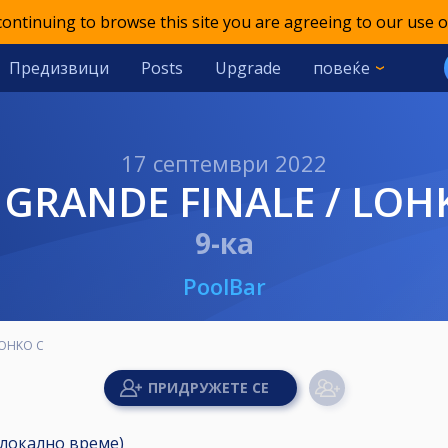
 continuing to browse this site you are agreeing to our use o
Предизвици
Posts
Upgrade
повеќе
17 септември 2022
T GRANDE FINALE / LOH
9-ка
PoolBar
 LOHKO C
 (локално време)