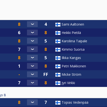
Sami Aaltonen
Heikki Pietilä
Karoliina Taipale
Kimmo Suorsa
Ilkka Kangas
Petri Makkonen
Micke Ström
Jyri Virkki
до
8
Topias Vedenpää