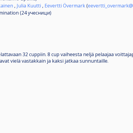
kainen
,
Julia Kuutti
,
Eevertti Övermark
(
eevertti_overmark@
imination (24
учесници
)
ttavaan 32 cuppiin. 8 cup vaiheesta neljä pelaajaa voittajap
avat vielä vastakkain ja kaksi jatkaa sunnuntaille.