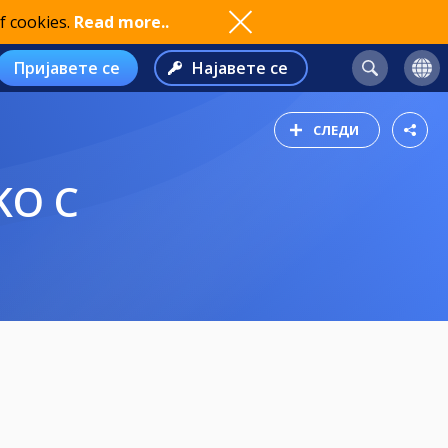
f cookies.
Read more..
Пријавете се
Најавете се
СЛЕДИ
KO C