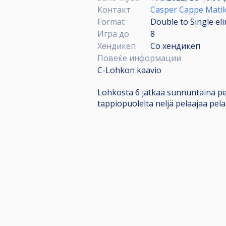
Контакт
Casper Cappe Mati
Format
Double to Single el
Игра до
8
Хендикеп
Со хендикеп
Повеќе информации
C-Lohkon kaavio
Lohkosta 6 jatkaa sunnuntaina pela
tappiopuolelta neljä pelaajaa pela