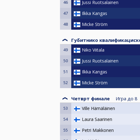
46
Jussi Ruotsalainen
47
Ilkka Kangas
48
Micke Ström
Губитнико квалификациск
49
Niko Viitala
50
Jussi Ruotsalainen
51
Ilkka Kangas
52
Micke Ström
Четврт финале
Игра до
8
53
Ville Hämäläinen
54
Laura Saarinen
55
Petri Makkonen