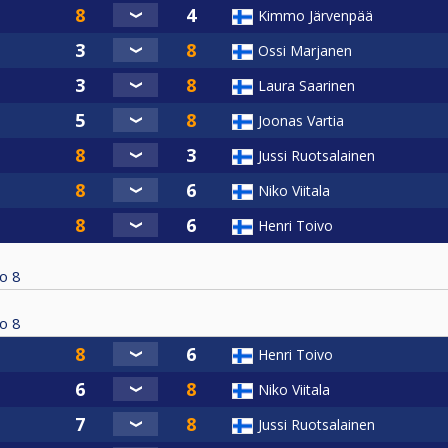
Kimmo Järvenpää
Ossi Marjanen
Laura Saarinen
Joonas Vartia
Jussi Ruotsalainen
Niko Viitala
Henri Toivo
о
8
о
8
Henri Toivo
Niko Viitala
Jussi Ruotsalainen