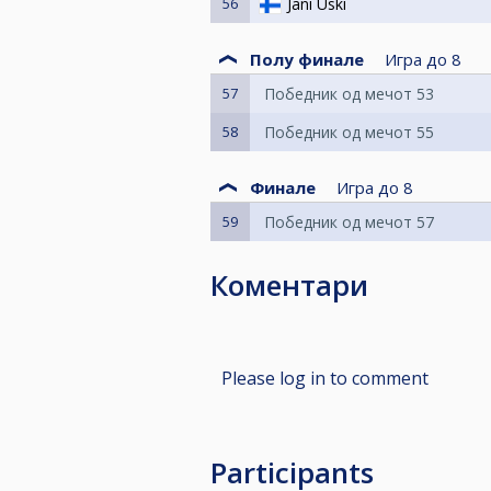
56
Jani Uski
Полу финале
Игра до
8
57
Победник од мечот 53
58
Победник од мечот 55
Финале
Игра до
8
59
Победник од мечот 57
Коментари
Please log in to comment
Participants