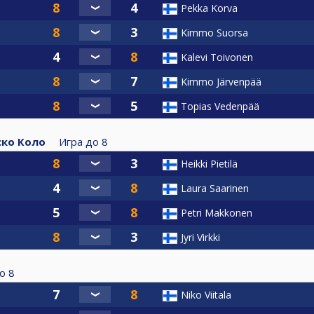
Pekka Korva
Kimmo Suorsa
Kalevi Toivonen
Kimmo Järvenpää
Topias Vedenpää
ко Коло
Игра до
8
Heikki Pietilä
Laura Saarinen
Petri Makkonen
Jyri Virkki
о
8
Niko Viitala