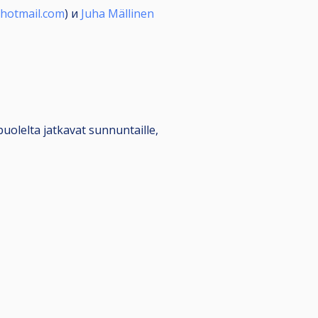
hotmail.com
) и
Juha Mällinen
uolelta jatkavat sunnuntaille,