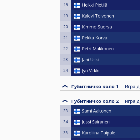
18
Heikki Pietilä
19
Kalevi Toivonen
20
Kimmo Suorsa
21
Pekka Korva
22
Petri Makkonen
23
Jani Uski
24
Jyri Virkki
Губитничко коло 1
Игра д
Губитничко коло 2
Игра д
33
Sami Aaltonen
34
Jussi Sairanen
35
Karoliina Taipale