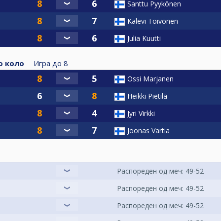
Santtu Pyykönen
Kalevi Toivonen
Julia Kuutti
о коло
Игра до
8
Ossi Marjanen
Heikki Pietilä
Jyri Virkki
Joonas Vartia
Распореден од меч: 49-52
Распореден од меч: 49-52
Распореден од меч: 49-52