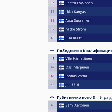
36
Santtu Pyykönen
37
Ilkka Kangas
38
Aatu Suoraniemi
39
Micke Ström
40
Julia Kuutti
Победничко Квалификацис
41
Ville Hämäläinen
42
Ossi Marjanen
43
Joonas Vartia
44
Jani Uski
Губитничко коло 3
Игра д
45
Sami Aaltonen