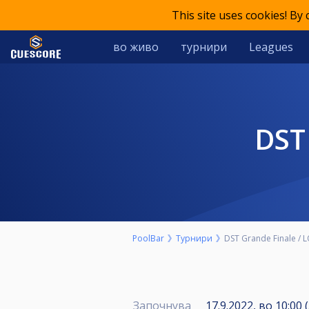
This site uses cookies! By
во живо
турнири
Leagues
DS
PoolBar
Турнири
DST Grande Finale /
Започнува
17.9.2022, во 10:00