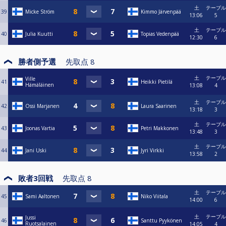
土
テーブル
39
Micke Ström
Kimmo Järvenpää
13:06
5
土
テーブル
40
Julia Kuutti
Topias Vedenpää
12:30
6
勝者側予選
先取点
8
土
テーブル
Ville
41
Heikki Pietilä
Hämäläinen
13:08
4
土
テーブル
42
Ossi Marjanen
Laura Saarinen
13:18
3
土
テーブル
43
Joonas Vartia
Petri Makkonen
13:48
3
土
テーブル
44
Jani Uski
Jyri Virkki
13:58
2
敗者3回戦
先取点
8
土
テーブル
45
Sami Aaltonen
Niko Viitala
14:00
6
土
テーブル
Jussi
46
Santtu Pyykönen
Ruotsalainen
14:05
4