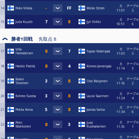
土
テーブル
14
Niko Viitala
Micke Ström
11:01
2
土
テーブル
15
Julia Kuutti
Jyri Virkki
10:51
6
勝者1回戦
先取点
8
土
テーブル
Ville
17
Topias Vedenpää
Hämäläinen
11:03
3
土
テーブル
18
Heikki Pietilä
Kimmo Järvenpää
11:14
5
土
テーブル
Kalevi
19
Ossi Marjanen
Toivonen
11:16
2
土
テーブル
20
Kimmo Suorsa
Laura Saarinen
11:24
4
土
テーブル
21
Pekka Korva
Joonas Vartia
11:34
6
土
テーブル
Petri
Jussi
22
Makkonen
Ruotsalainen
11:35
1
土
テーブル