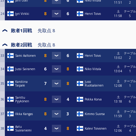
23
Jani Uski
Niko Viitala
11:51
2
土
テーブル
24
Jyri Virkki
Henri Toivo
11:58
5
敗者1回戦
先取点
8
敗者2回戦
先取点
8
土
テーブル
33
Sami Aaltonen
Henri Toivo
13:02
2
土
テーブル
34
Jussi Sairanen
Niko Viitala
13:04
1
土
テーブル
Karoliina
Jussi
35
Taipale
Ruotsalainen
12:08
1
土
テーブル
Santtu
36
Pekka Korva
Pyykönen
13:18
6
土
テーブル
37
Ilkka Kangas
Kimmo Suorsa
11:59
3
土
テーブル
Aatu
38
Kalevi Toivonen
Suoraniemi
12:06
4