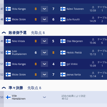
土
テーブル
47
Ilkka Kangas
Kalevi Toivonen
13:59
1
土
テーブル
48
Micke Ström
Julia Kuutti
14:29
2
敗者側予選
先取点
8
土
テーブル
49
Niko Viitala
Ossi Marjanen
15:06
6
土
テーブル
Jussi
50
Heikki Pietilä
Ruotsalainen
15:13
1
土
テーブル
51
Ilkka Kangas
Jyri Virkki
15:09
1
土
テーブル
52
Micke Ström
Joonas Vartia
15:14
4
準々決勝
先取点
8
Ville
試合の結果により決定:
53
Hämäläinen
49-52