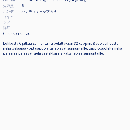
先取点
8
ハンデ
ハンディキャップあり
ィキャ
ップ
詳細
C-Lohkon kaavio
Lohkosta 6 jatkaa sunnuntaina pelattavaan 32 cuppiin. 8 cup vaiheesta
neljä pelaajaa voittajapuolelta jatkavat sunnuntaille, tappiopuolelta neljä
pelaajaa pelaavat vielä vastakkain ja kaksi jatkaa sunnuntaille.