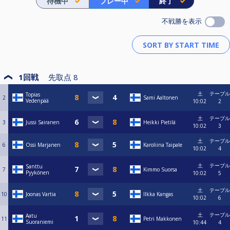
待機中
プレー中
終了
不戦勝を表示
1回戦
先取点
8
土
テーブル
Topias
2
Sami Aaltonen
Vedenpää
10:02
2
土
テーブル
3
Jussi Sairanen
Heikki Pietilä
10:02
3
土
テーブル
6
Ossi Marjanen
Karoliina Taipale
10:02
4
土
テーブル
Santtu
7
Kimmo Suorsa
Pyykönen
10:02
5
土
テーブル
10
Joonas Vartia
Ilkka Kangas
10:02
6
土
テーブル
Aatu
11
Petri Makkonen
Suoraniemi
10:44
4