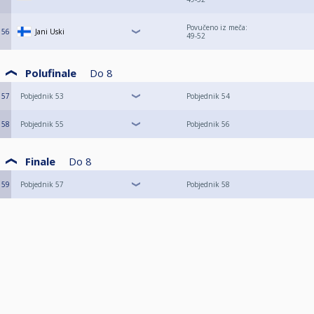
Povučeno iz meča:
56
Jani Uski
49-52
Polufinale
Do
8
57
Pobjednik 53
Pobjednik 54
58
Pobjednik 55
Pobjednik 56
Finale
Do
8
59
Pobjednik 57
Pobjednik 58