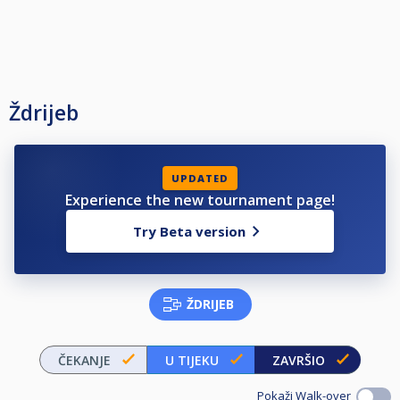
Ždrijeb
UPDATED
Experience the new tournament page!
Try Beta version
ŽDRIJEB
ČEKANJE
U TIJEKU
ZAVRŠIO
Pokaži Walk-over