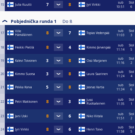
sub
Stol
15
Julia Kuutti
Jyri Virkki
10:51
6
Pobjednička runda 1
Do
8
sub
Stol
Ville
17
Topias Vedenpää
Hämäläinen
11:03
3
sub
Stol
18
Heikki Pietilä
Kimmo Järvenpää
11:14
5
sub
Stol
19
Kalevi Toivonen
Ossi Marjanen
11:16
2
sub
Stol
20
Kimmo Suorsa
Laura Saarinen
11:24
4
sub
Stol
21
Pekka Korva
Joonas Vartia
11:34
6
sub
Stol
Jussi
22
Petri Makkonen
Ruotsalainen
11:35
1
sub
Stol
23
Jani Uski
Niko Viitala
11:51
2
sub
Stol
24
Jyri Virkki
Henri Toivo
11:58
5