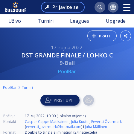
Prijavite se
Uživo
Turniri
Leagues
Upgrade
PRATI
17. rujna 2022.
DST GRANDE FINALE / LOHKO C
9-Ball
PoolBar
PoolBar
Turniri
Počinje
17. ruj 2022. 10:00 (Lokalno vrijeme)
Kontakt
Casper Cappe Matikainen
,
Julia Kuutti
,
Eevertti Övermark
(
eevertti_overmark@hotmail.com
) i
Juha Mällinen
Format
Double to Single elimination (24
natjectelji
)