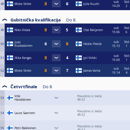
sub
Stol
48
Micke Ström
Julia Kuutti
14:29
2
Gubitnička kvalifikacija
Do
8
sub
Stol
49
Niko Viitala
Ossi Marjanen
15:06
6
sub
Stol
Jussi
50
Heikki Pietilä
Ruotsalainen
15:13
1
sub
Stol
51
Ilkka Kangas
Jyri Virkki
15:09
1
sub
Stol
52
Micke Ström
Joonas Vartia
15:14
4
Četvrtfinale
Do
8
Ville
Povučeno iz meča:
53
Hämäläinen
49-52
Povučeno iz meča:
54
Laura Saarinen
49-52
Povučeno iz meča:
55
Petri Makkonen
49-52