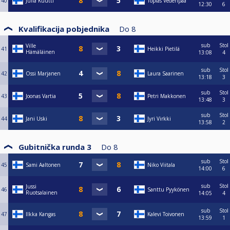
40
Julia Kuutti
Topias Vedenpää
12:30
6
Kvalifikacija pobjednika
Do
8
sub
Stol
Ville
41
Heikki Pietilä
Hämäläinen
13:08
4
sub
Stol
42
Ossi Marjanen
Laura Saarinen
13:18
3
sub
Stol
43
Joonas Vartia
Petri Makkonen
13:48
3
sub
Stol
44
Jani Uski
Jyri Virkki
13:58
2
Gubitnička runda 3
Do
8
sub
Stol
45
Sami Aaltonen
Niko Viitala
14:00
6
sub
Stol
Jussi
46
Santtu Pyykönen
Ruotsalainen
14:05
4
sub
Stol
47
Ilkka Kangas
Kalevi Toivonen
13:59
1