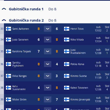
Gubitnička runda 1
Do
8
Gubitnička runda 2
Do
8
sub
Stol
33
Sami Aaltonen
Henri Toivo
13:02
2
sub
Stol
34
Jussi Sairanen
Niko Viitala
13:04
1
sub
Stol
Jussi
35
Karoliina Taipale
Ruotsalainen
12:08
1
sub
Stol
Santtu
36
Pekka Korva
Pyykönen
13:18
6
sub
Stol
37
Ilkka Kangas
Kimmo Suorsa
11:59
3
sub
Stol
Aatu
38
Kalevi Toivonen
Suoraniemi
12:06
4
sub
Stol
39
Micke Ström
Kimmo Järvenpää
13:06
5
sub
Stol