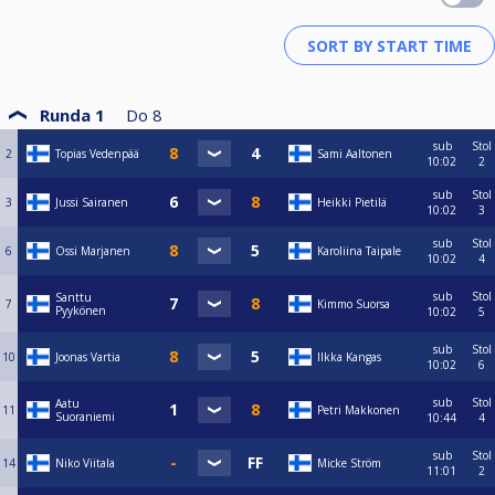
Runda 1
Do
8
sub
Stol
2
Topias Vedenpää
Sami Aaltonen
10:02
2
sub
Stol
3
Jussi Sairanen
Heikki Pietilä
10:02
3
sub
Stol
6
Ossi Marjanen
Karoliina Taipale
10:02
4
sub
Stol
Santtu
7
Kimmo Suorsa
Pyykönen
10:02
5
sub
Stol
10
Joonas Vartia
Ilkka Kangas
10:02
6
sub
Stol
Aatu
11
Petri Makkonen
Suoraniemi
10:44
4
sub
Stol
14
Niko Viitala
Micke Ström
11:01
2