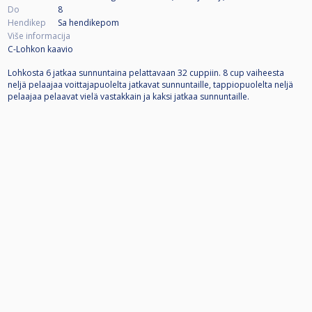
Do
8
Hendikep
Sa hendikepom
Više informacija
C-Lohkon kaavio
Lohkosta 6 jatkaa sunnuntaina pelattavaan 32 cuppiin. 8 cup vaiheesta
neljä pelaajaa voittajapuolelta jatkavat sunnuntaille, tappiopuolelta neljä
pelaajaa pelaavat vielä vastakkain ja kaksi jatkaa sunnuntaille.