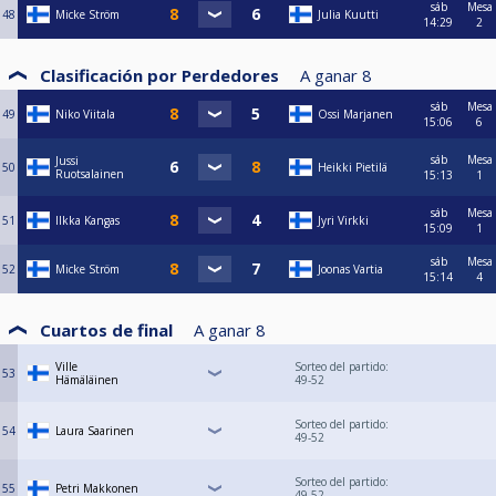
sáb
Mesa
48
Micke Ström
Julia Kuutti
14:29
2
Clasificación por Perdedores
A ganar
8
sáb
Mesa
49
Niko Viitala
Ossi Marjanen
15:06
6
sáb
Mesa
Jussi
50
Heikki Pietilä
Ruotsalainen
15:13
1
sáb
Mesa
51
Ilkka Kangas
Jyri Virkki
15:09
1
sáb
Mesa
52
Micke Ström
Joonas Vartia
15:14
4
Cuartos de final
A ganar
8
Ville
Sorteo del partido:
53
Hämäläinen
49-52
Sorteo del partido:
54
Laura Saarinen
49-52
Sorteo del partido:
55
Petri Makkonen
49-52