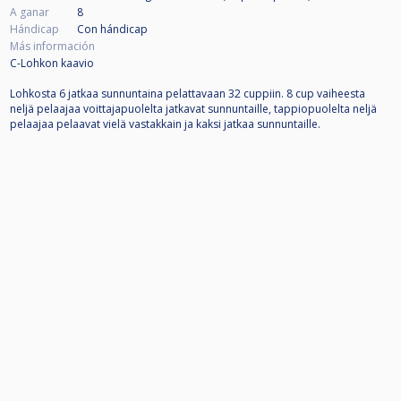
A ganar
8
Hándicap
Con hándicap
Más información
C-Lohkon kaavio
Lohkosta 6 jatkaa sunnuntaina pelattavaan 32 cuppiin. 8 cup vaiheesta
neljä pelaajaa voittajapuolelta jatkavat sunnuntaille, tappiopuolelta neljä
pelaajaa pelaavat vielä vastakkain ja kaksi jatkaa sunnuntaille.