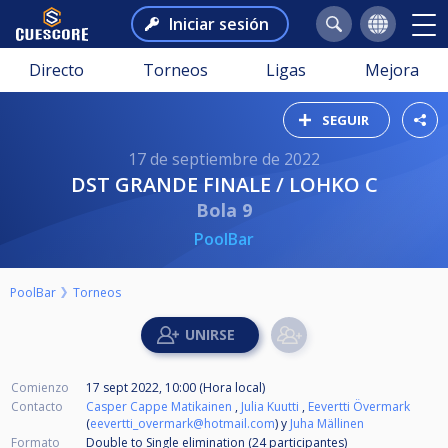
Iniciar sesión
Directo
Torneos
Ligas
Mejora
SEGUIR
17 de septiembre de 2022
DST GRANDE FINALE / LOHKO C
Bola 9
PoolBar
PoolBar
Torneos
Comienzo
17 sept 2022, 10:00 (Hora local)
Contacto
Casper Cappe Matikainen
,
Julia Kuutti
,
Eevertti Övermark
(
eevertti_overmark@hotmail.com
) y
Juha Mällinen
Formato
Double to Single elimination (24
participantes
)