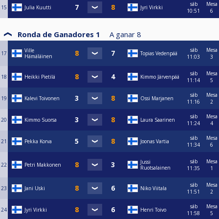
sáb
Mesa
15
Julia Kuutti
Jyri Virkki
10:51
6
Ronda de Ganadores 1
A ganar
8
sáb
Mesa
Ville
17
Topias Vedenpää
Hämäläinen
11:03
3
sáb
Mesa
18
Heikki Pietilä
Kimmo Järvenpää
11:14
5
sáb
Mesa
19
Kalevi Toivonen
Ossi Marjanen
11:16
2
sáb
Mesa
20
Kimmo Suorsa
Laura Saarinen
11:24
4
sáb
Mesa
21
Pekka Korva
Joonas Vartia
11:34
6
sáb
Mesa
Jussi
22
Petri Makkonen
Ruotsalainen
11:35
1
sáb
Mesa
23
Jani Uski
Niko Viitala
11:51
2
sáb
Mesa
24
Jyri Virkki
Henri Toivo
11:58
5