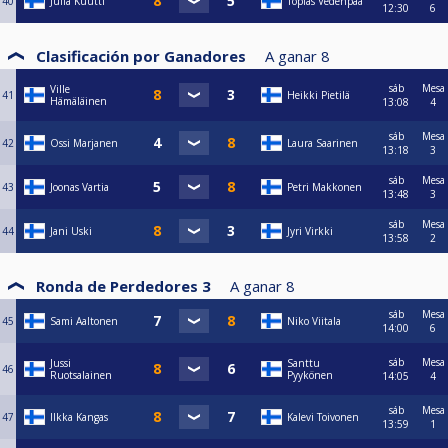
40
Julia Kuutti
Topias Vedenpää
12:30
6
Clasificación por Ganadores
A ganar
8
sáb
Mesa
Ville
41
Heikki Pietilä
Hämäläinen
13:08
4
sáb
Mesa
42
Ossi Marjanen
Laura Saarinen
13:18
3
sáb
Mesa
43
Joonas Vartia
Petri Makkonen
13:48
3
sáb
Mesa
44
Jani Uski
Jyri Virkki
13:58
2
Ronda de Perdedores 3
A ganar
8
sáb
Mesa
45
Sami Aaltonen
Niko Viitala
14:00
6
sáb
Mesa
Jussi
Santtu
46
Ruotsalainen
Pyykönen
14:05
4
sáb
Mesa
47
Ilkka Kangas
Kalevi Toivonen
13:59
1