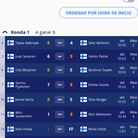
Ronda 1
A ganar
8
sáb
Mesa
2
Topias Vedenpää
Sami Aaltonen
10:02
2
sáb
Mesa
3
Jussi Sairanen
Heikki Pietilä
10:02
3
sáb
Mesa
6
Ossi Marjanen
Karoliina Taipale
10:02
4
sáb
Mesa
Santtu
7
Kimmo Suorsa
Pyykönen
10:02
5
sáb
Mesa
10
Joonas Vartia
Ilkka Kangas
10:02
6
sáb
Mesa
Aatu
11
Petri Makkonen
Suoraniemi
10:44
4
sáb
Mesa
14
Niko Viitala
Micke Ström
11:01
2