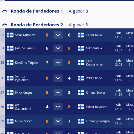
Ronda de Perdedores 1
A ganar
8
Ronda de Perdedores 2
A ganar
8
sáb
Mesa
33
Sami Aaltonen
Henri Toivo
13:02
2
sáb
Mesa
34
Jussi Sairanen
Niko Viitala
13:04
1
sáb
Mesa
Jussi
35
Karoliina Taipale
Ruotsalainen
12:08
1
sáb
Mesa
Santtu
36
Pekka Korva
Pyykönen
13:18
6
sáb
Mesa
37
Ilkka Kangas
Kimmo Suorsa
11:59
3
sáb
Mesa
Aatu
38
Kalevi Toivonen
Suoraniemi
12:06
4
sáb
Mesa
39
Micke Ström
Kimmo Järvenpää
13:06
5
sáb
Mesa