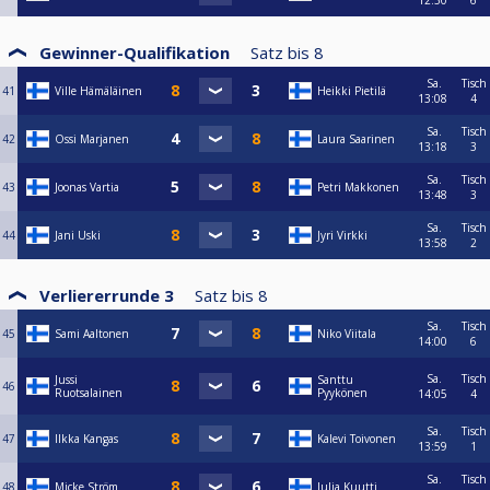
12:30
6
Gewinner-Qualifikation
Satz bis
8
Sa.
Tisch
41
Ville Hämäläinen
Heikki Pietilä
13:08
4
Sa.
Tisch
42
Ossi Marjanen
Laura Saarinen
13:18
3
Sa.
Tisch
43
Joonas Vartia
Petri Makkonen
13:48
3
Sa.
Tisch
44
Jani Uski
Jyri Virkki
13:58
2
Verliererrunde 3
Satz bis
8
Sa.
Tisch
45
Sami Aaltonen
Niko Viitala
14:00
6
Sa.
Tisch
Jussi
Santtu
46
Ruotsalainen
Pyykönen
14:05
4
Sa.
Tisch
47
Ilkka Kangas
Kalevi Toivonen
13:59
1
Sa.
Tisch
48
Micke Ström
Julia Kuutti