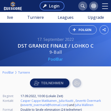
Login
live
Turniere
Leagues
Upgrade
FOLGEN
17. September 2022
DST GRANDE FINALE / LOHKO C
9-Ball
PoolBar
PoolBar
Turniere
Beginnt
17.09.2022, 10:00 (Lokale Zeit)
Kontakt
Casper Cappe Matikainen
,
Julia Kuutti
,
Eevertti Övermark
(
eevertti_overmark@hotmail.com
) und
Juha Mällinen
Format
Double to Single elimination (24
teilnehmer
)