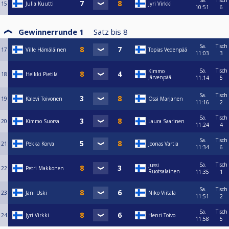
Sa.
Tisch
15
Julia Kuutti
Jyri Virkki
10:51
6
Gewinnerrunde 1
Satz bis
8
Sa.
Tisch
17
Ville Hämäläinen
Topias Vedenpää
11:03
3
Sa.
Tisch
Kimmo
18
Heikki Pietilä
Järvenpää
11:14
5
Sa.
Tisch
19
Kalevi Toivonen
Ossi Marjanen
11:16
2
Sa.
Tisch
20
Kimmo Suorsa
Laura Saarinen
11:24
4
Sa.
Tisch
21
Pekka Korva
Joonas Vartia
11:34
6
Sa.
Tisch
Jussi
22
Petri Makkonen
Ruotsalainen
11:35
1
Sa.
Tisch
23
Jani Uski
Niko Viitala
11:51
2
Sa.
Tisch
24
Jyri Virkki
Henri Toivo
11:58
5