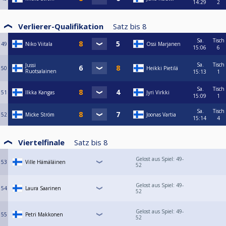
14:29
2
Verlierer-Qualifikation
Satz bis
8
Sa.
Tisch
49
Niko Viitala
Ossi Marjanen
15:06
6
Sa.
Tisch
Jussi
50
Heikki Pietilä
Ruotsalainen
15:13
1
Sa.
Tisch
51
Ilkka Kangas
Jyri Virkki
15:09
1
Sa.
Tisch
52
Micke Ström
Joonas Vartia
15:14
4
Viertelfinale
Satz bis
8
Gelost aus Spiel: 49-
53
Ville Hämäläinen
52
Gelost aus Spiel: 49-
54
Laura Saarinen
52
Gelost aus Spiel: 49-
55
Petri Makkonen
52