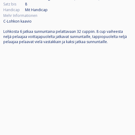
Satz bis
8
Handicap
Mit Handicap
Mehr Informationen
C-Lohkon kaavio
Lohkosta 6 jatkaa sunnuntaina pelattavaan 32 cuppiin. 8 cup vaiheesta
neljä pelaajaa voittajapuolelta jatkavat sunnuntaille, tappiopuolelta neljä
pelaajaa pelaavat vielä vastakkain ja kaksi jatkaa sunnuntaille.