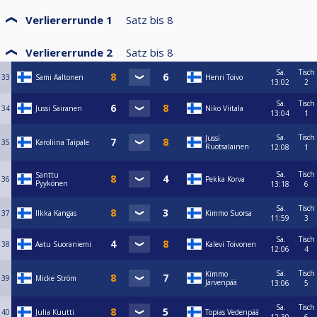
Verliererrunde 1
Satz bis
8
Verliererrunde 2
Satz bis
8
Sa.
Tisch
33
Sami Aaltonen
Henri Toivo
13:02
2
Sa.
Tisch
34
Jussi Sairanen
Niko Viitala
13:04
1
Sa.
Tisch
Jussi
35
Karoliina Taipale
Ruotsalainen
12:08
1
Sa.
Tisch
Santtu
36
Pekka Korva
Pyykönen
13:18
6
Sa.
Tisch
37
Ilkka Kangas
Kimmo Suorsa
11:59
3
Sa.
Tisch
38
Aatu Suoraniemi
Kalevi Toivonen
12:06
4
Sa.
Tisch
Kimmo
39
Micke Ström
Järvenpää
13:06
5
Sa.
Tisch
40
Julia Kuutti
Topias Vedenpää