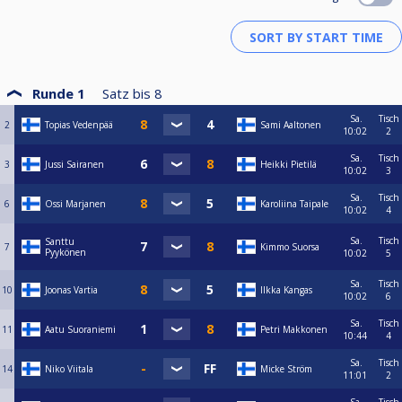
Runde 1
Satz bis
8
Sa.
Tisch
2
Topias Vedenpää
Sami Aaltonen
10:02
2
Sa.
Tisch
3
Jussi Sairanen
Heikki Pietilä
10:02
3
Sa.
Tisch
6
Ossi Marjanen
Karoliina Taipale
10:02
4
Sa.
Tisch
Santtu
7
Kimmo Suorsa
Pyykönen
10:02
5
Sa.
Tisch
10
Joonas Vartia
Ilkka Kangas
10:02
6
Sa.
Tisch
11
Aatu Suoraniemi
Petri Makkonen
10:44
4
Sa.
Tisch
14
Niko Viitala
Micke Ström
11:01
2