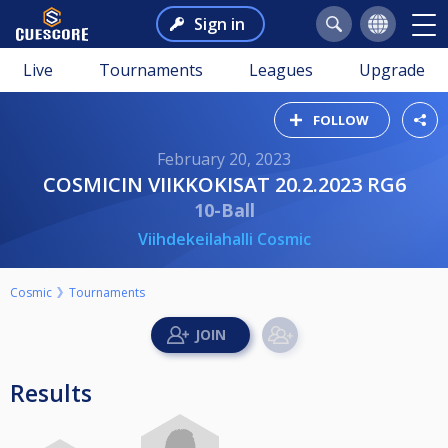
Sign in
Live
Tournaments
Leagues
Upgrade
FOLLOW
February 20, 2023
COSMICIN VIIKKOKISAT 20.2.2023 RG6
10-Ball
Viihdekeilahalli Cosmic
Cosmic
Tournaments
Results