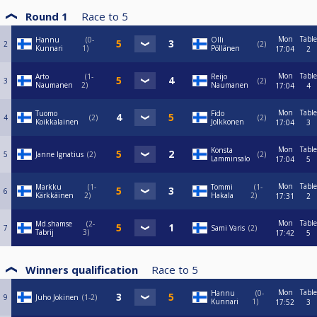
Round 1
Race to
5
Mon
Table
Hannu
0-
Olli
2
2
Kunnari
1
Pöllänen
17:04
2
Mon
Table
Arto
1-
Reijo
3
2
Naumanen
2
Naumanen
17:04
4
Mon
Table
Tuomo
Fido
4
2
2
Koikkalainen
Jolkkonen
17:04
3
Mon
Table
Konsta
5
Janne Ignatius
2
2
Lamminsalo
17:04
5
Mon
Table
Markku
1-
Tommi
1-
6
Kärkkäinen
2
Hakala
2
17:31
2
Mon
Table
Md.shamse
2-
7
Sami Varis
2
Tabrij
3
17:42
5
Winners qualification
Race to
5
Mon
Table
Hannu
0-
9
Juho Jokinen
1-2
Kunnari
1
17:52
3