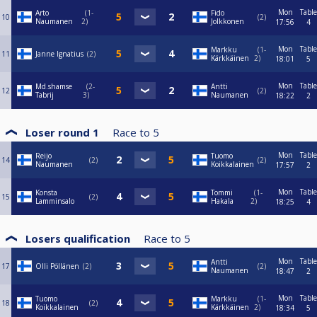
Mon
Table
Arto
1-
Fido
10
2
Naumanen
2
Jolkkonen
17:56
4
Mon
Table
Markku
1-
11
Janne Ignatius
2
Kärkkäinen
2
18:01
5
Mon
Table
Md.shamse
2-
Antti
12
2
Tabrij
3
Naumanen
18:22
2
Loser round 1
Race to
5
Mon
Table
Reijo
Tuomo
14
2
2
Naumanen
Koikkalainen
17:57
2
Mon
Table
Konsta
Tommi
1-
15
2
Lamminsalo
Hakala
2
18:25
4
Losers qualification
Race to
5
Mon
Table
Antti
17
Olli Pöllänen
2
2
Naumanen
18:47
2
Mon
Table
Tuomo
Markku
1-
18
2
Koikkalainen
Kärkkäinen
2
18:34
5