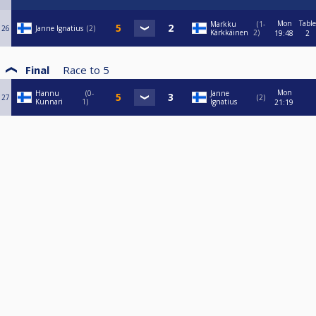
Mon
Table
Markku
1-
26
Janne Ignatius
2
Kärkkäinen
2
19:48
2
Final
Race to
5
Mon
Hannu
0-
Janne
27
2
Kunnari
1
Ignatius
21:19