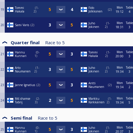
Mon
Table
Tommi
1-
Fido
19
2
Hakala
2
Jolkkonen
19:12
4
Mon
Table
Juho
1-
20
Sami Varis
2
Jokinen
2
18:31
3
Quarter final
Race to
5
Mon
Table
Hannu
0-
Tommi
1-
21
Kunnari
1
Hakala
2
20:00
3
Mon
Table
Arto
1-
Juho
1-
22
Naumanen
2
Jokinen
2
19:34
3
Mon
Table
Antti
23
Janne Ignatius
2
2
Naumanen
19:34
2
Mon
Table
Md.shamse
2-
Markku
1-
24
Tabrij
3
Kärkkäinen
2
19:34
5
Semi final
Race to
5
Mon
Table
Hannu
0-
Juho
1-
25
Kunnari
1
Jokinen
2
20:37
3