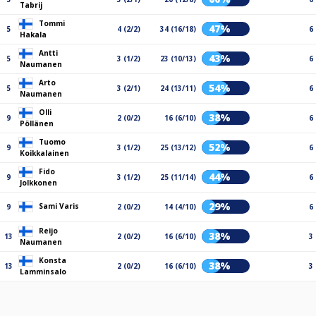
Tabrij
Tommi
47%
5
4 (2/2)
34 (16/18)
6
Hakala
Antti
43%
5
3 (1/2)
23 (10/13)
6
Naumanen
Arto
54%
5
3 (2/1)
24 (13/11)
6
Naumanen
Olli
38%
9
2 (0/2)
16 (6/10)
6
Pöllänen
Tuomo
52%
9
3 (1/2)
25 (13/12)
6
Koikkalainen
Fido
44%
9
3 (1/2)
25 (11/14)
6
Jolkkonen
29%
Sami Varis
9
2 (0/2)
14 (4/10)
6
Reijo
38%
13
2 (0/2)
16 (6/10)
3
Naumanen
Konsta
38%
13
2 (0/2)
16 (6/10)
3
Lamminsalo