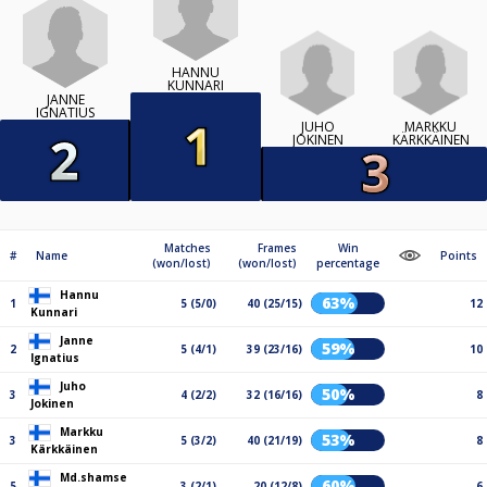
HANNU
KUNNARI
JANNE
IGNATIUS
JUHO
MARKKU
JOKINEN
KÄRKKÄINEN
Matches
Frames
Win
#
Name
Points
(won/lost)
(won/lost)
percentage
Hannu
63%
1
5 (5/0)
40 (25/15)
12
Kunnari
Janne
59%
2
5 (4/1)
39 (23/16)
10
Ignatius
Juho
50%
3
4 (2/2)
32 (16/16)
8
Jokinen
Markku
53%
3
5 (3/2)
40 (21/19)
8
Kärkkäinen
Md.shamse
60%
5
3 (2/1)
20 (12/8)
6