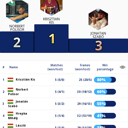
KRISZTIÁN
KIS
NORBERT
POLISOR
JONATÁN
SZABÓ
Matches
Frames
Win
#
Name
(won/lost)
(won/lost)
percentage
80%
Krisztián Kis
1
5 (5/0)
25 (20/5)
Norbert
60%
2
5 (4/1)
30 (18/12)
Polisor
Jonatán
55%
3
5 (3/2)
29 (16/13)
Szabó
Hrepka
41%
4
5 (1/4)
32 (13/19)
Mihály
László
38%
5
5 (1/4)
29 (11/18)