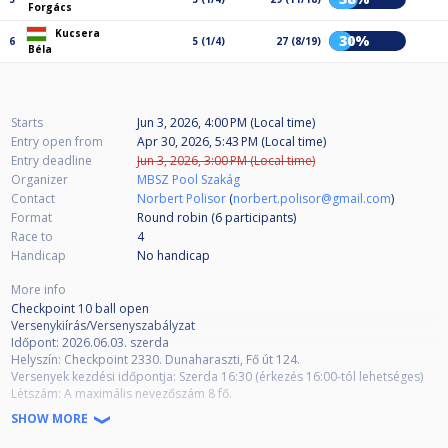
Forgács
Kucsera
30%
6
5 (1/4)
27 (8/19)
Béla
Starts
Jun 3, 2026, 4:00 PM (Local time)
Entry open from
Apr 30, 2026, 5:43 PM (Local time)
Entry deadline
Jun 3, 2026, 3:00 PM (Local time)
Organizer
MBSZ Pool Szakág
Contact
Norbert Polisor
(
norbert.polisor@gmail.com
)
Format
Round robin (6
participants
)
Race to
4
Handicap
No handicap
More info
Checkpoint 10 ball open
Versenykiírás/Versenyszabályzat
Időpont: 2026.06.03. szerda
Helyszín: Checkpoint 2330. Dunaharaszti, Fő út 124.
Versenyek kezdési időpontja: Szerda 16:30 (érkezés 16:00-tól lehetséges)
Létszám: A maximális nevezőszám 8 fő.
Nevezési díj: 6.000.- HUF
SHOW MORE
Nevezés feltétele: cuescore regisztráció. Nevezni a cuescore oldalon lehet,
új játékosok nálam is tudnak privátban, ahol segítek.