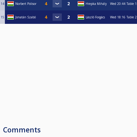
14
Norbert Polisor
Hrepka Mihály
Wed
20:44
Table 1
15
Jonatán Szabó
László Forgács
Wed
18:16
Table 2
Comments