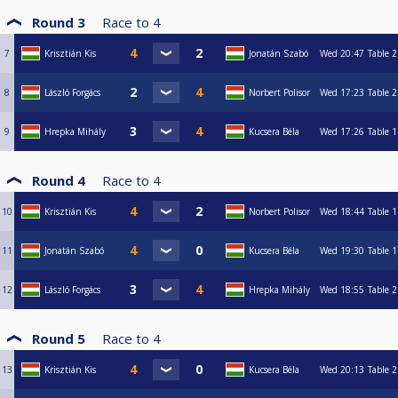
Round 3
Race to
4
7
Krisztián Kis
Jonatán Szabó
Wed
20:47
Table 2
8
László Forgács
Norbert Polisor
Wed
17:23
Table 2
9
Hrepka Mihály
Kucsera Béla
Wed
17:26
Table 1
Round 4
Race to
4
10
Krisztián Kis
Norbert Polisor
Wed
18:44
Table 1
11
Jonatán Szabó
Kucsera Béla
Wed
19:30
Table 1
12
László Forgács
Hrepka Mihály
Wed
18:55
Table 2
Round 5
Race to
4
13
Krisztián Kis
Kucsera Béla
Wed
20:13
Table 2