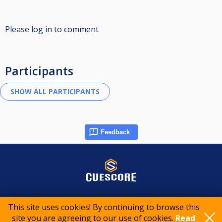
Please log in to comment
Participants
Feedback
© 2015-2026 CueScore International
This site uses cookies! By continuing to browse this
site you are agreeing to our use of cookies.
Read