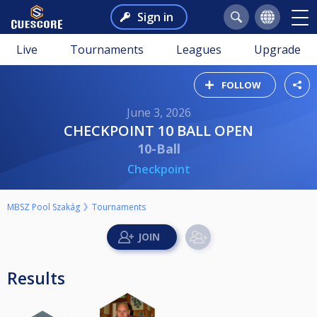
Sign in
Live
Tournaments
Leagues
Upgrade
FOLLOW
June 3, 2026
CHECKPOINT 10 BALL OPEN
10-Ball
Checkpoint
MBSZ Pool Szakág
Tournaments
Results