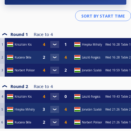
Versenyöltözet nincs, de elvárt a tiszta/ápolt megjelenés.
Időkérés vigaszágon nincs, győztes ág során mindkét játékosnak egyszer
5 perc áll rendelkezésére, amit két rack között lehet kikérni de csak
egyszerre!
Az asztalhoz szólítástól számítva 5 perc áll a játékos számára, hogy játékra
készen az
asztalhoz álljon. Amennyiben ez nem történik meg, akkor egy rack vesztést
Round 1
Race to
4
eredményez, valamint további 5 percenként egy-egy újabb rack elvesztését
vonzza
1
Krisztián Kis
Hrepka Mihály
Wed
16:28
Table 1
maga után.
Amennyiben egy versenyző túlzott alkoholfogyasztása hatással van a
verseny
2
Kucsera Béla
László Forgács
Wed
16:28
Table 2
színvonalára, úgy a verseny szervezői élhetnek a mérkőzéstől való
leléptetés jogával.
A helyszínen étkezés biztosított. Ha nem üzemel a konyha akkor lehet
3
Norbert Polisor
Jonatán Szabó
Wed
19:59
Table 1
rendelni.
A változtatàs jogát fenntartom.
Round 2
Race to
4
4
Krisztián Kis
László Forgács
Wed
19:43
Table 2
5
Hrepka Mihály
Jonatán Szabó
Wed
21:26
Table 2
6
Kucsera Béla
Norbert Polisor
Wed
21:26
Table 1