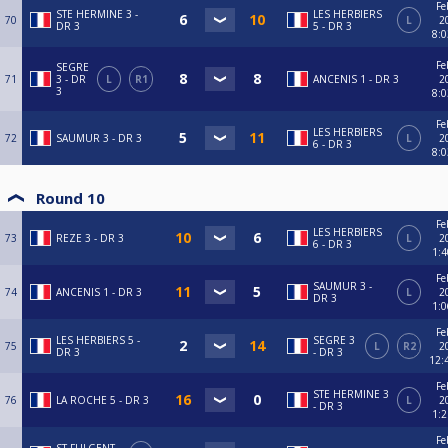
Fe
STE HERMINE 3 -
LES HERBIERS
70
L
2
DR 3
5 - DR 3
8:
Fe
SEGRE
71
3 - DR
L
R1
ANCENIS 1 - DR 3
2
3
8:
Fe
LES HERBIERS
72
SAUMUR 3 - DR 3
L
2
6 - DR 3
8:
Round 10
Fe
LES HERBIERS
73
REZE 3 - DR 3
L
2
6 - DR 3
1:
Fe
SAUMUR 3 -
74
ANCENIS 1 - DR 3
L
2
DR 3
1:
Fe
LES HERBIERS 5 -
SEGRE 3
75
L
R2
2
DR 3
- DR 3
12:
Fe
STE HERMINE 3
76
LA ROCHE 5 - DR 3
L
2
- DR 3
1:
Fe