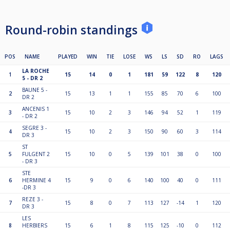
Round-robin standings
POS
NAME
PLAYED
WIN
TIE
LOSE
WS
LS
SD
RO
LAGS
LA ROCHE
1
15
14
0
1
181
59
122
8
120
5 - DR 2
BAUNE 5 -
2
15
13
1
1
155
85
70
6
100
DR 2
ANCENIS 1
3
15
10
2
3
146
94
52
1
119
- DR 2
SEGRE 3 -
4
15
10
2
3
150
90
60
3
114
DR 3
ST
5
FULGENT 2
15
10
0
5
139
101
38
0
100
- DR 3
STE
6
HERMINE 4
15
9
0
6
140
100
40
0
111
-DR 3
REZE 3 -
7
15
8
0
7
113
127
-14
1
120
DR 3
LES
8
HERBIERS
15
6
1
8
115
125
-10
0
112