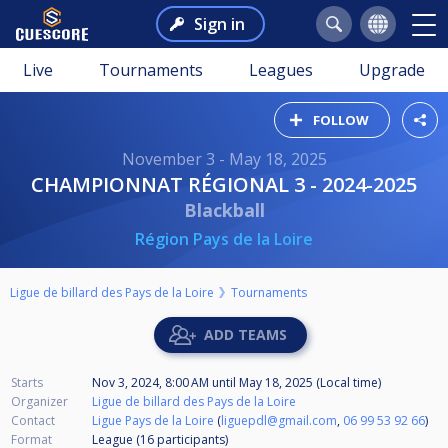
Sign in
Live
Tournaments
Leagues
Upgrade
FOLLOW
November 3 - May 18, 2025
CHAMPIONNAT RÉGIONAL 3 - 2024-2025
Blackball
Région Pays de la Loire
Ligue de billard des Pays de la Loire
Tournaments
ADD TEAMS
Starts
Nov 3, 2024, 8:00 AM
until
May 18, 2025 (Local time)
Organizer
Ligue de billard des Pays de la Loire
Contact
Ligue Pays de la Loire
(
liguepdl@gmail.com
,
06 99 53 92 66
)
Format
League (16
participants
)