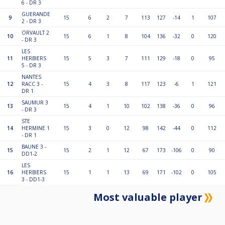
6 - DR 3
GUERANDE
9
15
6
2
7
113
127
-14
1
107
2 - DR 3
ORVAULT 2
10
15
6
1
8
104
136
-32
0
120
- DR 3
LES
11
HERBIERS
15
5
3
7
111
129
-18
0
95
5 - DR 3
NANTES
12
RACC 3 -
15
4
3
8
117
123
-6
1
121
DR 1
SAUMUR 3
13
15
4
1
10
102
138
-36
0
96
- DR 3
STE
14
HERMINE 1
15
3
0
12
98
142
-44
0
112
- DR 1
BAUNE 3 -
15
15
2
1
12
67
173
-106
0
90
DD1-2
LES
16
HERBIERS
15
1
1
13
69
171
-102
0
105
3 - DD1-3
Most valuable player