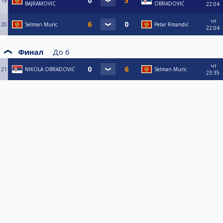
19
BAJRAMOVIC
OBRADOVIĆ
22:04
чт
20
Selman Muric
Petar Rmandić
22:04
Финал
До
6
чт
21
NIKOLA OBRADOVIĆ
Selman Muric
23:35