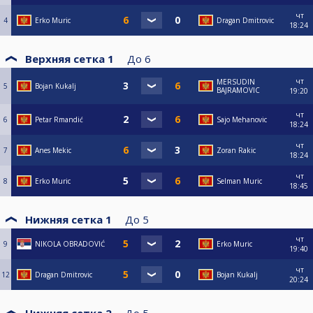
чт
4
Erko Muric
Dragan Dmitrovic
18:24
Верхняя сетка 1
До
6
чт
MERSUDIN
5
Bojan Kukalj
BAJRAMOVIC
19:20
чт
6
Petar Rmandić
Sajo Mehanovic
18:24
чт
7
Anes Mekic
Zoran Rakic
18:24
чт
8
Erko Muric
Selman Muric
18:45
Нижняя сетка 1
До
5
чт
9
NIKOLA OBRADOVIĆ
Erko Muric
19:40
чт
12
Dragan Dmitrovic
Bojan Kukalj
20:24