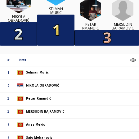
SELMAN
MURIC
NIKOLA
OBRADOVIĆ
MERSUDIN
PETAR
BAJRAMOVIC
RMANDIĆ
#
Имя
Selman Muric
1
NIKOLA OBRADOVIĆ
2
Petar Rmandić
3
MERSUDIN BAJRAMOVIC
3
Anes Mekic
5
Sajo Mehanovic
5