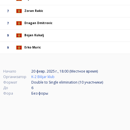
Zoran Rakic
7
Dragan Dmitrovic
7
Bojan Kukalj
9
Erko Muric
9
Начало
20 февр. 2025 г., 18:00 (Местное время)
Организатор
K-2 Bilijar klub
Формат
Double to Single elimination (10
участники
)
До
6
Фора
Без форы