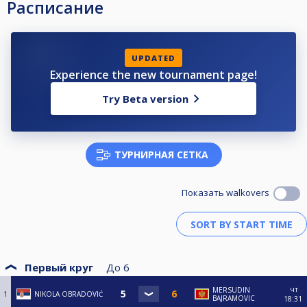
Расписание
UPDATED
Experience the new tournament page!
Try Beta version
ТУРНИРНАЯ СЕТКА
Показать walkovers
Первый круг
До
6
чт
MERSUDIN
1
NIKOLA OBRADOVIĆ
BAJRAMOVIC
18:31