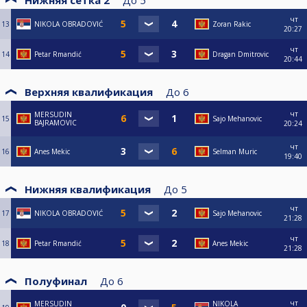
Нижняя сетка 2
До
5
чт
13
NIKOLA OBRADOVIĆ
Zoran Rakic
20:27
чт
14
Petar Rmandić
Dragan Dmitrovic
20:44
Верхняя квалификация
До
6
чт
MERSUDIN
15
Sajo Mehanovic
BAJRAMOVIC
20:24
чт
16
Anes Mekic
Selman Muric
19:40
Нижняя квалификация
До
5
чт
17
NIKOLA OBRADOVIĆ
Sajo Mehanovic
21:28
чт
18
Petar Rmandić
Anes Mekic
21:28
Полуфинал
До
6
чт
MERSUDIN
NIKOLA