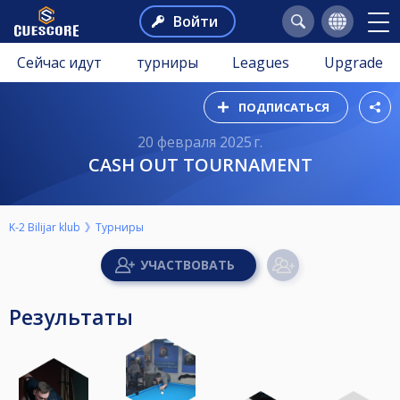
Войти
Сейчас идут
турниры
Leagues
Upgrade
ПОДПИСАТЬСЯ
20 февраля 2025 г.
CASH OUT TOURNAMENT
K-2 Bilijar klub
Турниры
Результаты