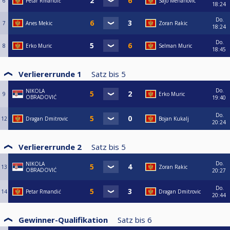
6
Petar Rmandić
Sajo Mehanovic
18:24
Do.
7
Anes Mekic
Zoran Rakic
18:24
Do.
8
Erko Muric
Selman Muric
18:45
Verliererrunde 1
Satz bis
5
Do.
NIKOLA
9
Erko Muric
OBRADOVIĆ
19:40
Do.
12
Dragan Dmitrovic
Bojan Kukalj
20:24
Verliererrunde 2
Satz bis
5
Do.
NIKOLA
13
Zoran Rakic
OBRADOVIĆ
20:27
Do.
14
Petar Rmandić
Dragan Dmitrovic
20:44
Gewinner-Qualifikation
Satz bis
6