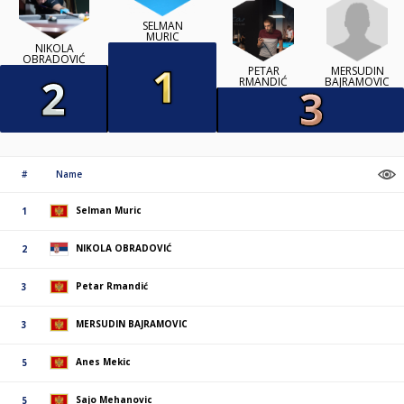
SELMAN
MURIC
NIKOLA
OBRADOVIĆ
MERSUDIN
PETAR
BAJRAMOVIC
RMANDIĆ
#
Name
Selman Muric
1
NIKOLA OBRADOVIĆ
2
Petar Rmandić
3
MERSUDIN BAJRAMOVIC
3
Anes Mekic
5
Sajo Mehanovic
5