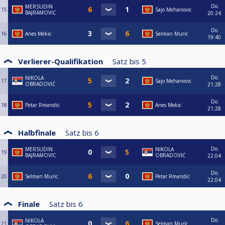
Do.
MERSUDIN
15
Sajo Mehanovic
BAJRAMOVIC
20:24
Do.
16
Anes Mekic
Selman Muric
19:40
Verlierer-Qualifikation
Satz bis
5
Do.
NIKOLA
17
Sajo Mehanovic
OBRADOVIĆ
21:28
Do.
18
Petar Rmandić
Anes Mekic
21:28
Halbfinale
Satz bis
6
Do.
MERSUDIN
NIKOLA
19
BAJRAMOVIC
OBRADOVIĆ
22:04
Do.
20
Selman Muric
Petar Rmandić
22:04
Finale
Satz bis
6
Do.
NIKOLA
21
Selman Muric