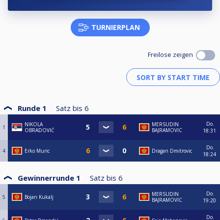
TURNIERPLAN
Freilose zeigen
Runde 1
Satz bis
6
Do.
NIKOLA
MERSUDIN
1
OBRADOVIĆ
BAJRAMOVIC
18:31
Do.
4
Erko Muric
Dragan Dmitrovic
18:24
Gewinnerrunde 1
Satz bis
6
Do.
MERSUDIN
5
Bojan Kukalj
BAJRAMOVIC
19:20
Do.