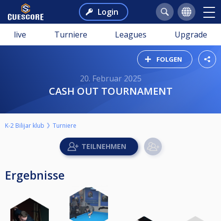
Login
live
Turniere
Leagues
Upgrade
FOLGEN
20. Februar 2025
CASH OUT TOURNAMENT
K-2 Bilijar klub
Turniere
Ergebnisse