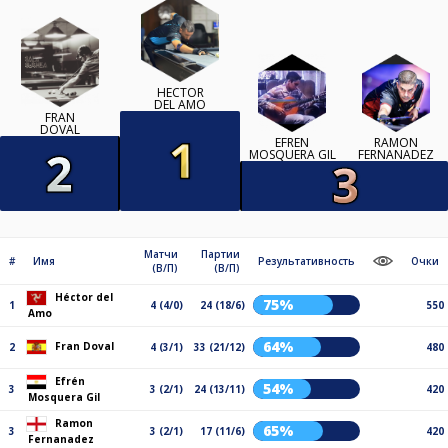
HÉCTOR
DEL AMO
FRAN
DOVAL
EFRÉN
RAMON
MOSQUERA GIL
FERNANADEZ
Матчи
Партии
#
Имя
Результативность
Очки
(В/П)
(В/П)
Héctor del
75%
1
4 (4/0)
24 (18/6)
550
Amo
64%
Fran Doval
2
4 (3/1)
33 (21/12)
480
Efrén
54%
3
3 (2/1)
24 (13/11)
420
Mosquera Gil
Ramon
65%
3
3 (2/1)
17 (11/6)
420
Fernanadez