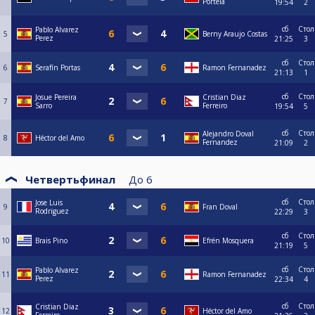
Portela
19:54
2
сб
Стол
Pablo Alvarez
5
Berny Araujo Costas
Perez
21:25
3
сб
Стол
6
Serafín Portas
Ramon Fernanadez
21:13
1
сб
Стол
Josue Pereira
Cristian Diaz
7
Sarro
Ferreiro
19:54
5
сб
Стол
Alejandro Doval
8
Héctor del Amo
Fernandez
21:09
2
Четвертьфинал
До
6
сб
Стол
Jose Luis
9
Fran Doval
Rodriguez
22:29
3
сб
Стол
10
Brais Pino
Efrén Mosquera
21:19
5
сб
Стол
Pablo Alvarez
11
Ramon Fernanadez
Perez
22:34
4
сб
Стол
Cristian Diaz
12
Héctor del Amo