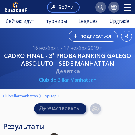
Войти
Сейчас идут
турниры
Leagues
Upgrade
ПОДПИСАТЬСЯ
16 ноября г. - 17 ноября 2019 г.
CADRO FINAL - 3ª PROBA RANKING GALEGO
ABSOLUTO - SEDE MANHATTAN
Девятка
Club de Billar Manhattan
Clubbillarmanhattan
Турниры
Результаты