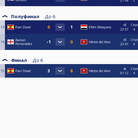
Ferreiro
21:36
2
Полуфинал
До
6
сб
Стол
13
Fran Doval
Efrén Mosquera
23:57
4
сб
Стол
Ramon
14
Héctor del Amo
Fernanadez
23:41
4
Финал
До
6
вс
Стол
15
Fran Doval
Héctor del Amo
01:12
4