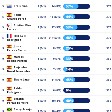
57%
Brais Pino
5
2 (1/1)
14 (8/6)
370
Pablo
44%
5
2 (1/1)
18 (8/10)
370
Alvarez Perez
Cristian Diaz
53%
5
2 (1/1)
17 (9/8)
370
Ferreiro
Jose Luis
48%
5
2 (1/1)
21 (10/11)
370
Rodriguez
Josue
25%
9
1 (0/1)
8 (2/6)
330
Pereira Sarro
Marcos
33%
9
1 (0/1)
9 (3/6)
330
Rodiño Portela
Alejandro
14%
9
1 (0/1)
7 (1/6)
330
Doval Fernandez
45%
Eladio Lago
9
1 (0/1)
11 (5/6)
330
Pablo
0%
9
1 (0/1)
6 (0/6)
330
Rodríguez
Serafín
40%
9
1 (0/1)
10 (4/6)
330
Portas Barreiro
Berny Araujo
40%
9
1 (0/1)
10 (4/6)
330