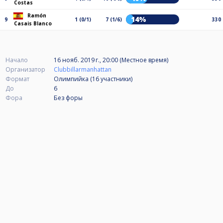
Costas
Ramón
14%
9
1 (0/1)
7 (1/6)
330
Casais Blanco
Начало
16 нояб. 2019 г., 20:00 (Местное время)
Организатор
Clubbillarmanhattan
Формат
Олимпийка (16
участники
)
До
6
Фора
Без форы