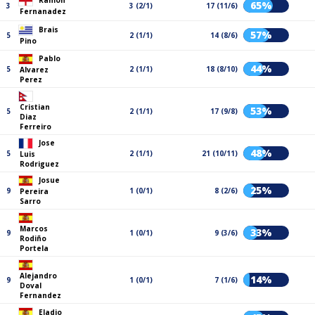
Ramon
65%
3
3 (2/1)
17 (11/6)
Fernanadez
Brais
57%
5
2 (1/1)
14 (8/6)
Pino
Pablo
44%
5
2 (1/1)
18 (8/10)
Alvarez
Perez
Cristian
53%
5
2 (1/1)
17 (9/8)
Diaz
Ferreiro
Jose
48%
5
2 (1/1)
21 (10/11)
Luis
Rodriguez
Josue
25%
9
1 (0/1)
8 (2/6)
Pereira
Sarro
Marcos
33%
9
1 (0/1)
9 (3/6)
Rodiño
Portela
Alejandro
14%
9
1 (0/1)
7 (1/6)
Doval
Fernandez
Eladio