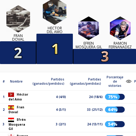
HÉCTOR
DEL AMO
FRAN
DOVAL
EFRÉN
RAMON
MOSQUERA GIL
FERNANADEZ
Porcentaje
Partidos
Partidas
#
Nombre
de
(ganados/perdidos)
(ganadas/perdidas)
victorias
Héctor
75%
1
4 (4/0)
24 (18/6)
del Amo
Fran
64%
2
4 (3/1)
33 (21/12)
Doval
Efrén
54%
3
3 (2/1)
24 (13/11)
Mosquera
Gil