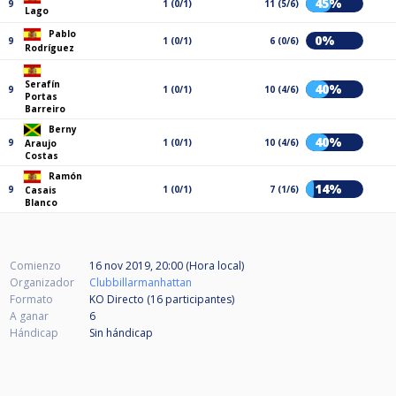
45%
9
1 (0/1)
11 (5/6)
Lago
Pablo
0%
9
1 (0/1)
6 (0/6)
Rodríguez
Serafín
40%
9
1 (0/1)
10 (4/6)
Portas
Barreiro
Berny
40%
9
1 (0/1)
10 (4/6)
Araujo
Costas
Ramón
14%
9
1 (0/1)
7 (1/6)
Casais
Blanco
Comienzo
16 nov 2019, 20:00 (Hora local)
Organizador
Clubbillarmanhattan
Formato
KO Directo (16
participantes
)
A ganar
6
Hándicap
Sin hándicap