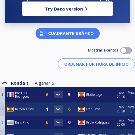
Try Beta version
CUADRANTE GRÁFICO
Mostrar exentos
Ronda 1
A ganar
6
sáb
Mesa
Jose Luis
1
Eladio Lago
Rodriguez
20:46
4
sáb
Mesa
2
Ramon Casais
Fran Doval
20:30
5
sáb
Mesa
3
Brais Pino
Pablo Rodríguez
20:00
4
sáb
Mesa