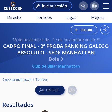
Iniciar sesión
Directo
Torneos
Ligas
Mejora
SEGUIR
16 de noviembre de - 17 de noviembre de 2019
CADRO FINAL - 3ª PROBA RANKING GALEGO
ABSOLUTO - SEDE MANHATTAN
Bola 9
Club de Billar Manhattan
Clubbillarmanhattan
Torneos
Resultados