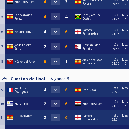
Marcos Rodiño
4
Efrén Mosquera
Portela
19:54
2
sáb
Mesa
Pablo Alvarez
Berny Araujo
5
Perez
Costas
21:25
3
sáb
Mesa
Ramon
6
Serafín Portas
Fernanadez
21:13
1
sáb
Mesa
Josue Pereira
Cristian Diaz
7
Sarro
Ferreiro
19:54
5
sáb
Mesa
Alejandro Doval
8
Héctor del Amo
Fernandez
21:09
2
Cuartos de final
A ganar
6
sáb
Mesa
Jose Luis
9
Fran Doval
Rodriguez
22:29
3
sáb
Mesa
10
Brais Pino
Efrén Mosquera
21:19
5
sáb
Mesa
Pablo Alvarez
Ramon
11
Perez
Fernanadez
22:34
4