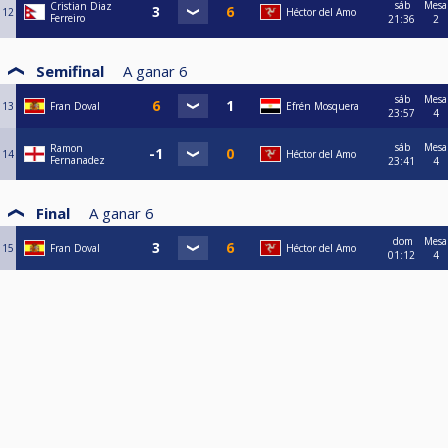
sáb
Mesa
Cristian Diaz
12
Héctor del Amo
Ferreiro
21:36
2
Semifinal
A ganar
6
sáb
Mesa
13
Fran Doval
Efrén Mosquera
23:57
4
sáb
Mesa
Ramon
14
Héctor del Amo
Fernanadez
23:41
4
Final
A ganar
6
dom
Mesa
15
Fran Doval
Héctor del Amo
01:12
4