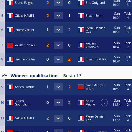
Sun
Table
4
Bruno Peigne
Eric Guignard
10:01
3
Sun
Table
5
Gildas HAMET
Erwan Belin
10:01
4
Sun
Table
Pierre Damien
6
Jérôme Chatet
Coz
10:01
3
Sun
Table
Frédéric
7
Youssef Lahlou
CHAPON
10:40
2
Sun
Table
8
Jérémie Roulin
Erwan BOURIC
10:41
1
Winners qualification
Best of
3
Sun
Table
omar Mançour
9
Adrien Frostin
billah
10:59
4
Sun
Table
Fabien
Bruno
10
L
Gourichon
Peigne
11:34
2
Sun
Table
Pierre Damien
11
Gildas HAMET
Coz
12:51
4
Sun
Table