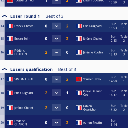
12
Youssef Lahlou
Erwan BOURIC
13:59
3
Loser round 1
Best of
3
Sun
Table
14
Franck Chevreul
Eric Guignard
11:53
1
Sun
Table
15
Erwan Belin
Jérôme Chatet
12:13
2
Sun
Table
Frédéric
16
Jérémie Roulin
CHAPON
12:13
3
Losers qualification
Best of
3
Sun
Table
17
SIMON LEGAL
Youssef Lahlou
14:50
1
Sun
Table
Pierre Damien
18
Eric Guignard
Coz
14:17
4
Sun
Table
Fabien
19
Jérôme Chatet
Gourichon
13:32
2
Sun
Frédéric
20
Adrien Frostin
CHAPON
13:44