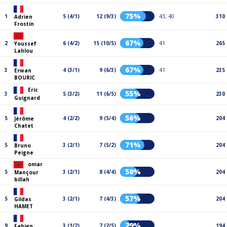
75%
1
5 (4/1)
12 (9/3)
43, 40
310
Adrien
Frostin
67%
2
6 (4/2)
15 (10/5)
41
265
Youssef
Lahlou
67%
3
4 (3/1)
9 (6/3)
41
235
Erwan
BOURIC
Eric
55%
3
5 (3/2)
11 (6/5)
230
Guignard
56%
5
4 (2/2)
9 (5/4)
204
Jérôme
Chatet
71%
5
3 (2/1)
7 (5/2)
204
Bruno
Peigne
omar
50%
5
3 (2/1)
8 (4/4)
204
Mançour
billah
57%
5
3 (2/1)
7 (4/3)
204
Gildas
HAMET
29%
9
3 (1/2)
7 (2/5)
194
Fabien