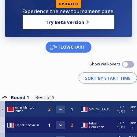
UPDATED
Experience the new tournament page!
Try Beta version
FLOWCHART
Show walkovers
Round 1
Best of
3
Sun
Table
omar Mançour
2
SIMON LEGAL
billah
10:01
1
Sun
Table
Fabien
3
Franck Chevreul
Gourichon
10:01
2