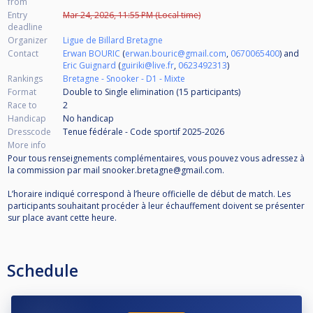
from
Entry
Mar 24, 2026, 11:55 PM (Local time)
deadline
Organizer
Ligue de Billard Bretagne
Contact
Erwan BOURIC
(
erwan.bouric@gmail.com
,
0670065400
) and
Eric Guignard
(
guiriki@live.fr
,
0623492313
)
Rankings
Bretagne - Snooker - D1 - Mixte
Format
Double to Single elimination (15
participants
)
Race to
2
Handicap
No handicap
Dresscode
Tenue fédérale - Code sportif 2025-2026
More info
Pour tous renseignements complémentaires, vous pouvez vous adressez à
la commission par mail snooker.bretagne@gmail.com.
L’horaire indiqué correspond à l’heure officielle de début de match. Les
participants souhaitant procéder à leur échauffement doivent se présenter
sur place avant cette heure.
Schedule