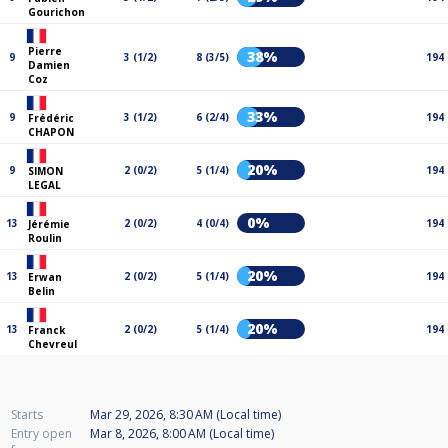
Gourichon
Pierre
38%
9
3 (1/2)
8 (3/5)
194
Damien
Coz
33%
9
3 (1/2)
6 (2/4)
194
Frédéric
CHAPON
20%
9
2 (0/2)
5 (1/4)
194
SIMON
LEGAL
0%
13
2 (0/2)
4 (0/4)
194
Jérémie
Roulin
20%
13
2 (0/2)
5 (1/4)
194
Erwan
Belin
20%
13
2 (0/2)
5 (1/4)
194
Franck
Chevreul
Starts
Mar 29, 2026, 8:30 AM (Local time)
Entry open
Mar 8, 2026, 8:00 AM (Local time)