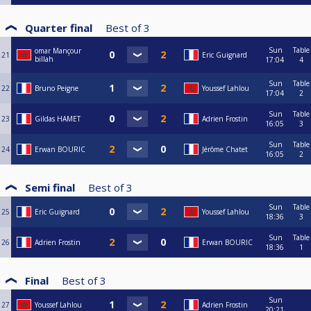
Quarter final
Best of
3
Sun
Table
omar Mançour
21
Eric Guignard
billah
17:04
4
Sun
Table
22
Bruno Peigne
Youssef Lahlou
17:04
2
Sun
Table
23
Gildas HAMET
Adrien Frostin
16:05
3
Sun
Table
24
Erwan BOURIC
Jérôme Chatet
16:05
2
Semi final
Best of
3
Sun
Table
25
Eric Guignard
Youssef Lahlou
18:36
3
Sun
Table
26
Adrien Frostin
Erwan BOURIC
18:36
1
Final
Best of
3
Sun
27
Youssef Lahlou
Adrien Frostin
20:21