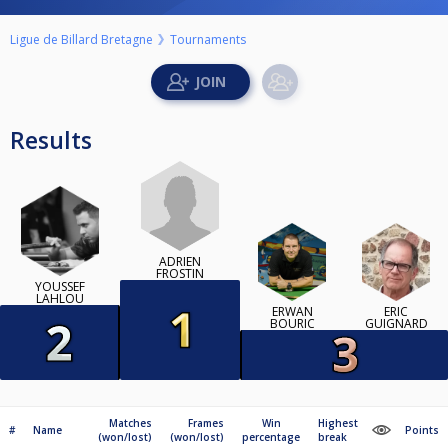
Ligue de Billard Bretagne
Tournaments
Results
ADRIEN
FROSTIN
YOUSSEF
LAHLOU
ERWAN
ERIC
BOURIC
GUIGNARD
Matches
Frames
Win
Highest
#
Name
Points
(won/lost)
(won/lost)
percentage
break