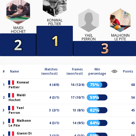
KONWAL
PELTIER
MAÏDI
HOCHET
YAEL
MALHONN
PERRON
LE PITE
Matches
Frames
Win
#
Name
Points
(won/lost)
(won/lost)
percentage
Konwal
75%
1
4 (4/0)
16 (12/4)
68
Peltier
Maïdi
59%
2
4 (3/1)
17 (10/7)
56
Hochet
Yael
62%
3
3 (2/1)
13 (8/5)
45
Perron
Malhonn
64%
3
4 (3/1)
14 (9/5)
45
Le Pite
Gianni Di
50%
5
2 (1/1)
6 (3/3)
35