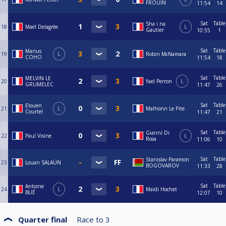
FROUIN
11:54
14
Sat
Table
Sha i na
18
Maël Delagrée
L
Gautier
10:55
1
Sat
Table
Marius
19
L
Robin McNamara
COHO
11:54
18
Sat
Table
MELVIN LE
20
Yael Perron
L
GRUMELEC
11:47
26
Sat
Table
Elouen
21
L
Malhonn Le Pite
Courtel
11:47
21
Sat
Table
Gianni Di
22
Paul Visine
L
Rosa
11:06
10
Sat
Table
Stanislav Paramon
23
Louan SALAÜN
BOGOVAROV
11:33
28
Sat
Table
Antoine
24
L
Maïdi Hochet
BLIÉ
12:07
10
Quarter final
Race to
3