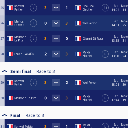
Sat
Table
Konwal
Sha i na
25
L
R1
Peltier
Gautier
14:04
14
Sat
Table
Marius
26
L
Yael Perron
COHO
14:01
25
Sat
Table
Malhonn
27
L
Gianni Di Rosa
Le Pite
13:58
31
Sat
Table
Maïdi
28
Louan SALAÜN
L
Hochet
13:58
24
Semi final
Race to
3
Sat
Table
Konwal
29
L
Yael Perron
Peltier
18:01
30
Sat
Table
Maïdi
30
Malhonn Le Pite
L
Hochet
17:44
19
Final
Race to
3
Sat
Table
Maïdi
31
Konwal Peltier
L