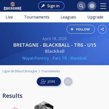
Sign in
Live
Tournaments
Leagues
Upgrade
FOLLOW
April 18, 2026
BRETAGNE - BLACKBALL - TR6 - U15
Blackball
Noyal-Pontivy - Parc TR - Blackball
Ligue de Billard Bretagne
Tournaments
Results