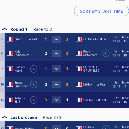
Round 1
Race to
3
Sat
Table
2
Quentin Coribel
CHARLY FROUIN
10:41
11
Sat
Table
Nolan
Robin
6
L
Lemardelée
McNamara
10:41
18
Sat
Table
Gwelan
MELVIN LE
7
L
Hervé
GRUMELEC
10:41
29
Sat
Table
Brewen
10
L
Malhonn Le Pite
Queinnec
10:44
4
Sat
Table
Antoine
15
L
YOENN GUERIN
BLIÉ
10:44
16
Last sixteen
Race to
3
Sat
Table
CHARLY
17
Konwal Peltier
L