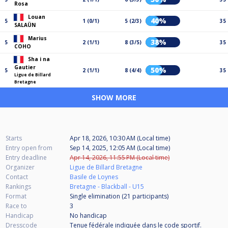
Rosa
Louan
40%
5
1 (0/1)
5 (2/3)
35
SALAÜN
Marius
38%
5
2 (1/1)
8 (3/5)
35
COHO
Sha i na
Gautier
50%
5
2 (1/1)
8 (4/4)
35
Ligue de Billard
Bretagne
SHOW MORE
Starts
Apr 18, 2026, 10:30 AM (Local time)
Entry open from
Sep 14, 2025, 12:05 AM (Local time)
Entry deadline
Apr 14, 2026, 11:55 PM (Local time)
Organizer
Ligue de Billard Bretagne
Contact
Basile de Loynes
Rankings
Bretagne - Blackball - U15
Format
Single elimination (21
participants
)
Race to
3
Handicap
No handicap
Dresscode
Tenue fédérale indiquée dans le code sportif.