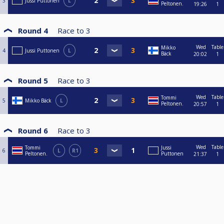
3
Jussi Puttonen
L
Peltonen.
19:26
1
Round 4
Race to
3
Wed
Table
Mikko
4
Jussi Puttonen
L
Bäck
20:02
1
Round 5
Race to
3
Wed
Table
Tommi
5
Mikko Bäck
L
Peltonen.
20:57
1
Round 6
Race to
3
Wed
Table
Tommi
Jussi
6
L
R1
Peltonen.
Puttonen
21:37
1