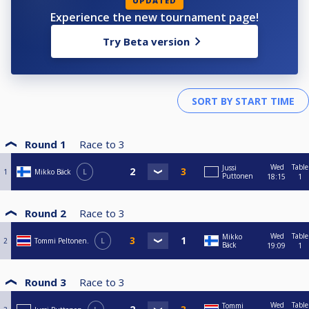
UPDATED
Experience the new tournament page!
Try Beta version
Round 1
Race to
3
Wed
Table
Jussi
1
Mikko Bäck
L
Puttonen
18:15
1
Round 2
Race to
3
Wed
Table
Mikko
2
Tommi Peltonen.
L
Bäck
19:09
1
Round 3
Race to
3
Wed
Table
Tommi