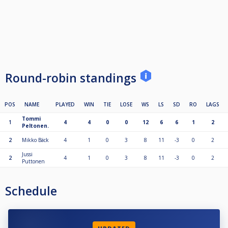
Round-robin standings
POS
NAME
PLAYED
WIN
TIE
LOSE
WS
LS
SD
RO
LAGS
Tommi
1
4
4
0
0
12
6
6
1
2
Peltonen.
2
Mikko Bäck
4
1
0
3
8
11
-3
0
2
Jussi
2
4
1
0
3
8
11
-3
0
2
Puttonen
Schedule