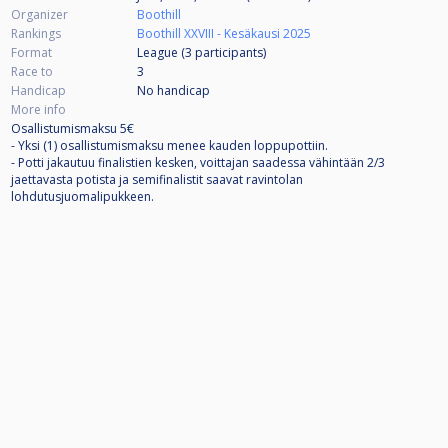
Organizer
Boothill
Rankings
Boothill XXVIII - Kesäkausi 2025
Format
League (3
participants
)
Race to
3
Handicap
No handicap
More info
Osallistumismaksu 5€
- Yksi (1) osallistumismaksu menee kauden loppupottiin.
- Potti jakautuu finalistien kesken, voittajan saadessa vähintään 2/3
jaettavasta potista ja semifinalistit saavat ravintolan
lohdutusjuomalipukkeen.