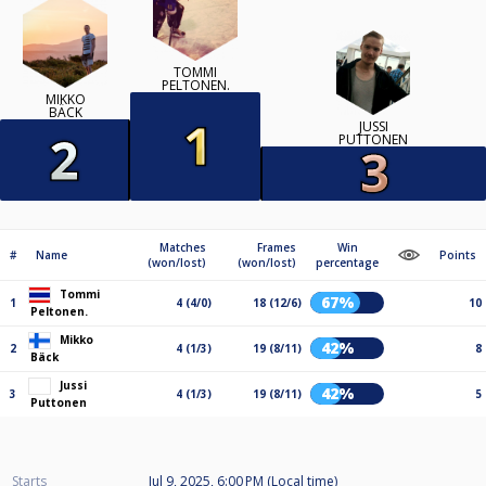
TOMMI
PELTONEN.
MIKKO
BÄCK
JUSSI
PUTTONEN
Matches
Frames
Win
#
Name
Points
(won/lost)
(won/lost)
percentage
Tommi
67%
1
4 (4/0)
18 (12/6)
10
Peltonen.
Mikko
42%
2
4 (1/3)
19 (8/11)
8
Bäck
Jussi
42%
3
4 (1/3)
19 (8/11)
5
Puttonen
Starts
Jul 9, 2025, 6:00 PM (Local time)