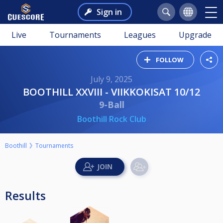
Sign in
Live
Tournaments
Leagues
Upgrade
FOLLOW
July 9, 2025
BOOTHILL XXVIII - VIIKKOKISAT 10/12
9-Ball
Boothill Rock Club
Boothill
Tournaments
Results