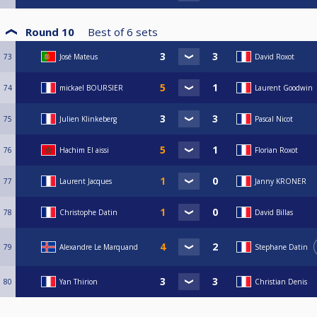
Round 10
Best of
6
sets
73
José Mateus
David Roxot
74
mickael BOURSIER
Laurent Goodwin
75
Julien Klinkeberg
Pascal Nicot
76
Hachim El aissi
Florian Roxot
77
Laurent Jacques
Janny KRONER
78
Christophe Datin
David Billas
79
Alexandre Le Marquand
Stephane Datin
80
Yan Thirion
Christian Denis