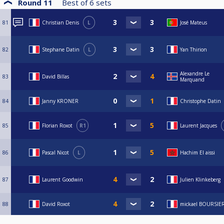
Round 11
Best of
6
sets
81
Christian Denis
L
José Mateus
82
Stephane Datin
L
Yan Thirion
Alexandre Le
83
David Billas
Marquand
84
Janny KRONER
Christophe Datin
85
Florian Roxot
R1
Laurent Jacques
86
Pascal Nicot
L
Hachim El aissi
87
Laurent Goodwin
Julien Klinkeberg
88
David Roxot
mickael BOURSIE