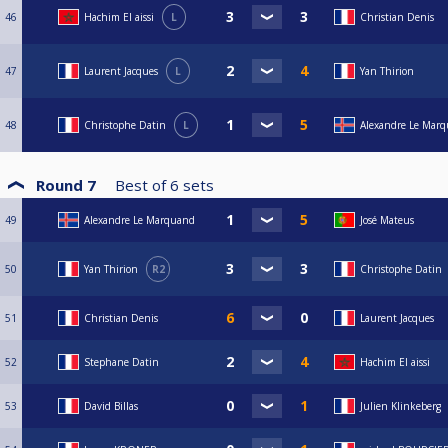
46
Hachim El aissi
L
Christian Denis
47
Laurent Jacques
L
Yan Thirion
48
Christophe Datin
L
Alexandre Le Mar
Round 7
Best of
6
sets
49
Alexandre Le Marquand
José Mateus
50
Yan Thirion
R2
Christophe Datin
51
Christian Denis
Laurent Jacques
52
Stephane Datin
Hachim El aissi
53
David Billas
Julien Klinkeberg