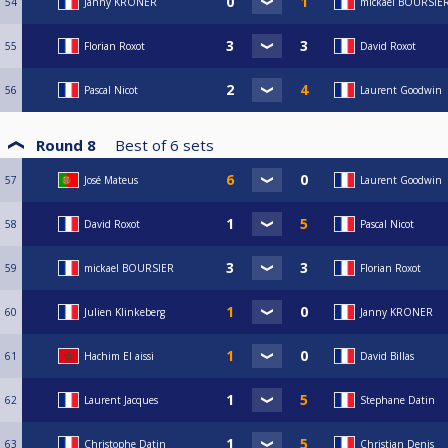
54
Janny KRONER
mickael BOURSIE
55
Florian Roxot
David Roxot
56
Pascal Nicot
Laurent Goodwin
Round 8
Best of
6
sets
57
José Mateus
Laurent Goodwin
58
David Roxot
Pascal Nicot
59
mickael BOURSIER
Florian Roxot
60
Julien Klinkeberg
Janny KRONER
61
Hachim El aissi
David Billas
62
Laurent Jacques
Stephane Datin
63
Christophe Datin
Christian Denis