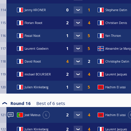
114
Janny KRONER
Stephane Datin
115
Florian Roxot
Christian Denis
116
Pascal Nicot
Yan Thirion
117
Laurent Goodwin
Alexandre Le Mar
118
David Roxot
Christophe Datin
119
mickael BOURSIER
Laurent Jacques
120
Julien Klinkeberg
Hachim El aissi
Round 16
Best of
6
sets
121
José Mateus
L
Hachim El aissi
122
Julien Klinkeberg
Laurent Jacques