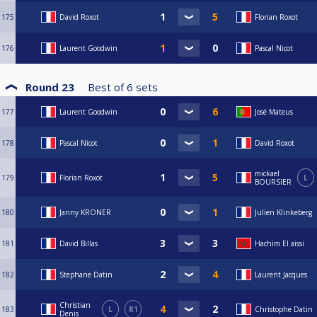
175
David Roxot
Florian Roxot
176
Laurent Goodwin
Pascal Nicot
Round 23
Best of
6
sets
177
Laurent Goodwin
José Mateus
178
Pascal Nicot
David Roxot
mickael
179
Florian Roxot
L
BOURSIER
180
Janny KRONER
Julien Klinkeberg
181
David Billas
Hachim El aissi
182
Stephane Datin
Laurent Jacques
Christian
183
L
R1
Christophe Datin
Denis