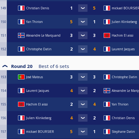
149
Christian Denis
mickael BOURSIE
150
Yan Thirion
Julien Klinkeberg
151
Alexandre Le Marquand
Hachim El aissi
152
Christophe Datin
Laurent Jacques
Round 20
Best of
6
sets
153
José Mateus
Christophe Datin
154
Laurent Jacques
Alexandre Le Mar
155
Hachim El aissi
Yan Thirion
156
Julien Klinkeberg
Christian Denis
157
mickael BOURSIER
Stephane Datin