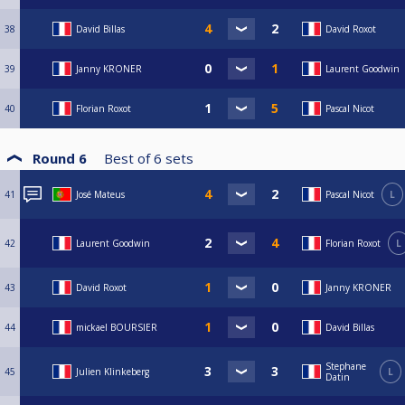
38
David Billas
David Roxot
39
Janny KRONER
Laurent Goodwin
40
Florian Roxot
Pascal Nicot
Round 6
Best of
6
sets
41
José Mateus
Pascal Nicot
L
42
Laurent Goodwin
Florian Roxot
L
43
David Roxot
Janny KRONER
44
mickael BOURSIER
David Billas
Stephane
45
Julien Klinkeberg
L
Datin