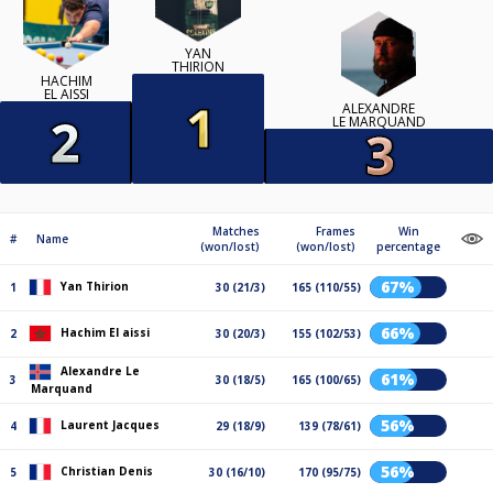
YAN
THIRION
HACHIM
EL AISSI
ALEXANDRE
LE MARQUAND
Matches
Frames
Win
#
Name
(won/lost)
(won/lost)
percentage
67%
Yan Thirion
1
30 (21/3)
165 (110/55)
66%
Hachim El aissi
2
30 (20/3)
155 (102/53)
Alexandre Le
61%
3
30 (18/5)
165 (100/65)
Marquand
56%
Laurent Jacques
4
29 (18/9)
139 (78/61)
56%
Christian Denis
5
30 (16/10)
170 (95/75)