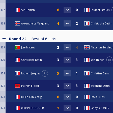
167
Yan Thirion
Laurent Jacques
168
Alexandre Le Marquand
Christophe Datin
Round 22
Best of
6
sets
169
José Mateus
Alexandre Le Mar
170
Christophe Datin
Yan Thirion
R1
171
Laurent Jacques
R1
Christian Denis
172
Hachim El aissi
Stephane Datin
173
Julien Klinkeberg
David Billas
174
mickael BOURSIER
Janny KRONER