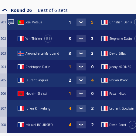
Round 26
Best of
6
sets
201
José Mateus
Christian Denis
202
Yan Thirion
R1
Stephane Datin
203
Alexandre Le Marquand
David Billas
204
Christophe Datin
Janny KRONER
205
Laurent Jacques
Florian Roxot
206
Hachim El aissi
Pascal Nicot
207
Julien Klinkeberg
Laurent Goodwin
208
mickael BOURSIER
David Roxot
L