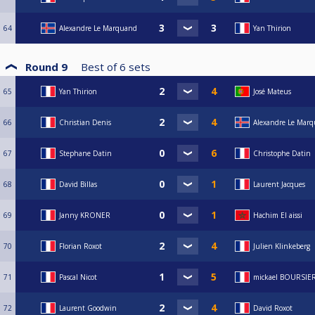
64
Alexandre Le Marquand
Yan Thirion
Round 9
Best of
6
sets
65
Yan Thirion
José Mateus
66
Christian Denis
Alexandre Le Mar
67
Stephane Datin
Christophe Datin
68
David Billas
Laurent Jacques
69
Janny KRONER
Hachim El aissi
70
Florian Roxot
Julien Klinkeberg
71
Pascal Nicot
mickael BOURSIE
72
Laurent Goodwin
David Roxot