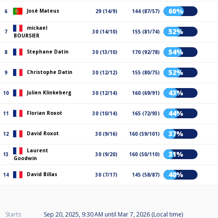
60%
José Mateus
6
29 (14/9)
144 (87/57)
mickael
52%
7
30 (14/10)
155 (81/74)
BOURSIER
54%
Stephane Datin
8
30 (13/10)
170 (92/78)
52%
Christophe Datin
9
30 (12/12)
155 (80/75)
43%
Julien Klinkeberg
10
30 (12/14)
160 (69/91)
44%
Florian Roxot
11
30 (10/14)
165 (72/93)
37%
David Roxot
12
30 (9/16)
160 (59/101)
Laurent
31%
13
30 (9/20)
160 (50/110)
Goodwin
40%
David Billas
14
30 (7/17)
145 (58/87)
Starts
Sep 20, 2025, 9:30 AM
until
Mar 7, 2026 (Local time)