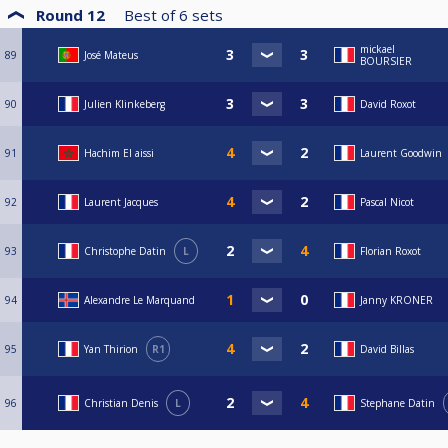
Round 12
Best of
6
sets
mickael
89
José Mateus
BOURSIER
90
Julien Klinkeberg
David Roxot
91
Hachim El aissi
Laurent Goodwin
92
Laurent Jacques
Pascal Nicot
93
Christophe Datin
L
Florian Roxot
94
Alexandre Le Marquand
Janny KRONER
95
Yan Thirion
R1
David Billas
96
Christian Denis
L
Stephane Datin