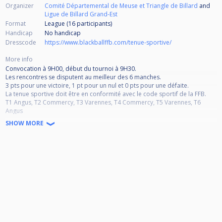
Organizer
Comité Départemental de Meuse et Triangle de Billard
and
Ligue de Billard Grand-Est
Format
League (16
participants
)
Handicap
No handicap
Dresscode
https://www.blackballffb.com/tenue-sportive/
More info
Convocation à 9H00, début du tournoi à 9H30.
Les rencontres se disputent au meilleur des 6 manches.
3 pts pour une victoire, 1 pt pour un nul et 0 pts pour une défaite.
La tenue sportive doit être en conformité avec le code sportif de la FFB.
T1 Angus, T2 Commercy, T3 Varennes, T4 Commercy, T5 Varennes, T6
Angus
POUR RAPPEL, CODE SPORTIF :
SHOW MORE
Article 1.1.06 - Forfait et abandon
1a. Forfait excusé
Le délai minimal de déclaration de forfait est fixé à sept jours avant le
début de la
compétition. Le joueur devra, par tout intermédiaire ou directement,
prévenir le responsable
sportif et le club le recevant par mail, à défaut de cette procédure, le
joueur sera considéré
comme forfait non excusé.
1b. Forfait non excusé
Le joueur est déclaré en forfait non excusé si il n’a pas respecté les règles
du point 1a ci-