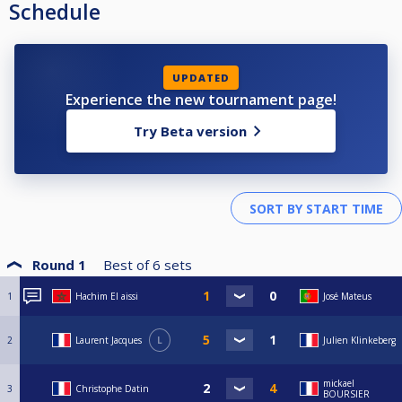
Schedule
UPDATED
Experience the new tournament page!
Try Beta version
Round 1
Best of
6
sets
1
Hachim El aissi
José Mateus
2
Laurent Jacques
L
Julien Klinkeberg
mickael
3
Christophe Datin
BOURSIER