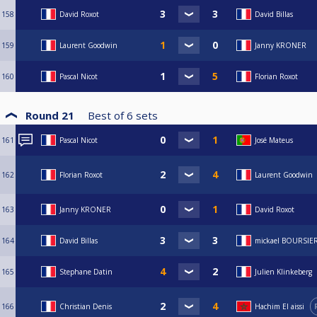
158
David Roxot
David Billas
159
Laurent Goodwin
Janny KRONER
160
Pascal Nicot
Florian Roxot
Round 21
Best of
6
sets
161
Pascal Nicot
José Mateus
162
Florian Roxot
Laurent Goodwin
163
Janny KRONER
David Roxot
164
David Billas
mickael BOURSIE
165
Stephane Datin
Julien Klinkeberg
166
Christian Denis
Hachim El aissi