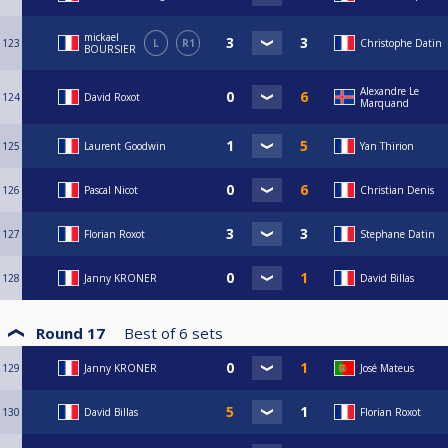
mickael
123
L
R1
Christophe Datin
BOURSIER
Alexandre Le
124
David Roxot
Marquand
125
Laurent Goodwin
Yan Thirion
126
Pascal Nicot
Christian Denis
127
Florian Roxot
Stephane Datin
128
Janny KRONER
David Billas
Round 17
Best of
6
sets
129
Janny KRONER
José Mateus
130
David Billas
Florian Roxot