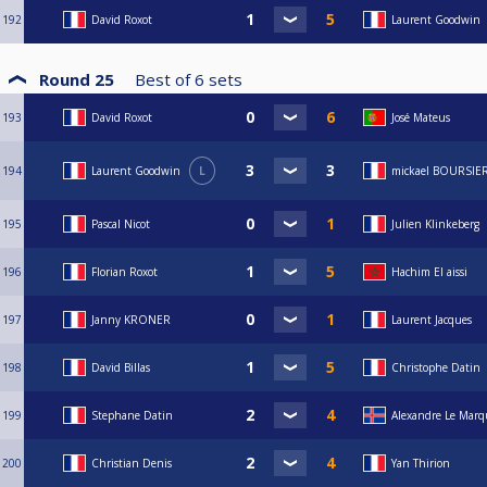
192
David Roxot
Laurent Goodwin
Round 25
Best of
6
sets
193
David Roxot
José Mateus
194
Laurent Goodwin
L
mickael BOURSIE
195
Pascal Nicot
Julien Klinkeberg
196
Florian Roxot
Hachim El aissi
197
Janny KRONER
Laurent Jacques
198
David Billas
Christophe Datin
199
Stephane Datin
Alexandre Le Mar
200
Christian Denis
Yan Thirion