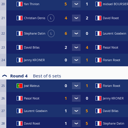
20
Yan Thirion
mickael BOURSIE
21
Christian Denis
L
David Roxot
22
Stephane Datin
L
Laurent Goodwin
23
David Billas
Pascal Nicot
24
Janny KRONER
Florian Roxot
Round 4
Best of
6
sets
25
José Mateus
Florian Roxot
26
Pascal Nicot
Janny KRONER
27
Laurent Goodwin
David Billas
28
David Roxot
Stephane Datin