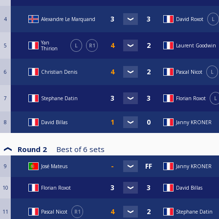
4
Alexandre Le Marquand
David Roxot
L
Yan
5
L
R1
Laurent Goodwin
Thirion
6
Christian Denis
Pascal Nicot
L
7
Stephane Datin
Florian Roxot
L
8
David Billas
Janny KRONER
Round 2
Best of
6
sets
9
José Mateus
Janny KRONER
10
Florian Roxot
David Billas
11
Pascal Nicot
R1
Stephane Datin