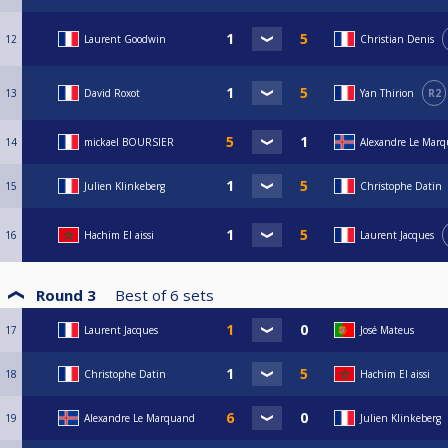
12
Laurent Goodwin
Christian Denis
13
David Roxot
Yan Thirion
R2
14
mickael BOURSIER
Alexandre Le Mar
15
Julien Klinkeberg
Christophe Datin
16
Hachim El aissi
Laurent Jacques
Round 3
Best of
6
sets
17
Laurent Jacques
José Mateus
18
Christophe Datin
Hachim El aissi
19
Alexandre Le Marquand
Julien Klinkeberg