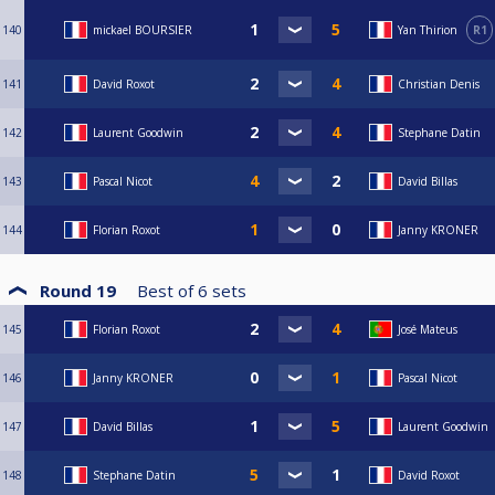
140
mickael BOURSIER
Yan Thirion
R1
141
David Roxot
Christian Denis
142
Laurent Goodwin
Stephane Datin
143
Pascal Nicot
David Billas
144
Florian Roxot
Janny KRONER
Round 19
Best of
6
sets
145
Florian Roxot
José Mateus
146
Janny KRONER
Pascal Nicot
147
David Billas
Laurent Goodwin
148
Stephane Datin
David Roxot