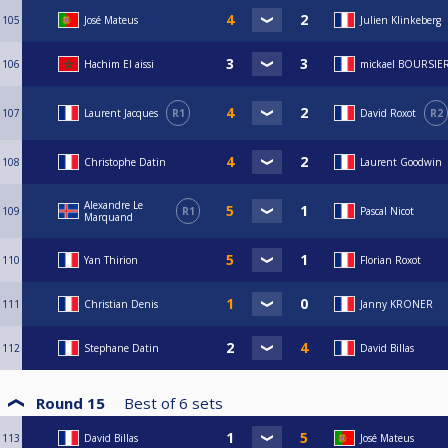
105
José Mateus
Julien Klinkeberg
106
Hachim El aissi
mickael BOURSIE
107
Laurent Jacques
R1
David Roxot
R2
108
Christophe Datin
Laurent Goodwin
Alexandre Le
109
R1
Pascal Nicot
Marquand
110
Yan Thirion
Florian Roxot
111
Christian Denis
Janny KRONER
112
Stephane Datin
David Billas
Round 15
Best of
6
sets
113
David Billas
José Mateus