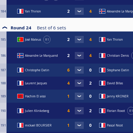
184
Yan Thirion
Alexandre Le Mar
Round 24
Best of
6
sets
185
José Mateus
R1
Yan Thirion
186
Alexandre Le Marquand
Christian Denis
187
Christophe Datin
Stephane Datin
188
Laurent Jacques
David Billas
189
Hachim El aissi
Janny KRONER
190
Julien Klinkeberg
Florian Roxot
R1
191
mickael BOURSIER
Pascal Nicot