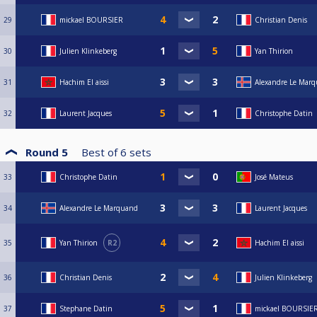
29
mickael BOURSIER
Christian Denis
30
Julien Klinkeberg
Yan Thirion
31
Hachim El aissi
Alexandre Le Mar
32
Laurent Jacques
Christophe Datin
Round 5
Best of
6
sets
33
Christophe Datin
José Mateus
34
Alexandre Le Marquand
Laurent Jacques
35
Yan Thirion
R2
Hachim El aissi
36
Christian Denis
Julien Klinkeberg
37
Stephane Datin
mickael BOURSIE