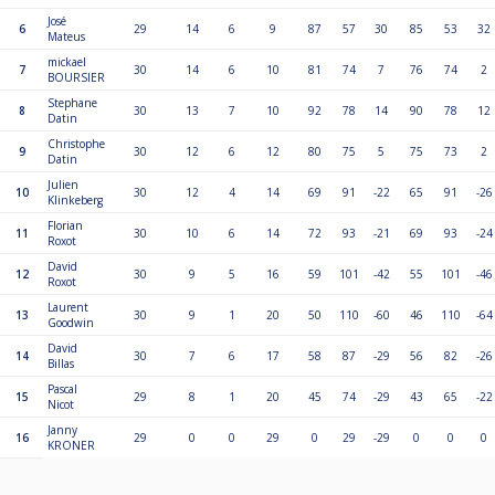
José
6
29
14
6
9
87
57
30
85
53
32
Mateus
mickael
7
30
14
6
10
81
74
7
76
74
2
BOURSIER
Stephane
8
30
13
7
10
92
78
14
90
78
12
Datin
Christophe
9
30
12
6
12
80
75
5
75
73
2
Datin
Julien
10
30
12
4
14
69
91
-22
65
91
-26
Klinkeberg
Florian
11
30
10
6
14
72
93
-21
69
93
-24
Roxot
David
12
30
9
5
16
59
101
-42
55
101
-46
Roxot
Laurent
13
30
9
1
20
50
110
-60
46
110
-64
Goodwin
David
14
30
7
6
17
58
87
-29
56
82
-26
Billas
Pascal
15
29
8
1
20
45
74
-29
43
65
-22
Nicot
Janny
16
29
0
0
29
0
29
-29
0
0
0
KRONER