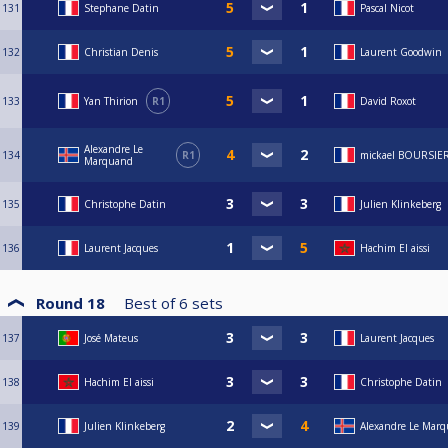
131
Stephane Datin
Pascal Nicot
132
Christian Denis
Laurent Goodwin
133
Yan Thirion
R1
David Roxot
Alexandre Le
134
R1
mickael BOURSIE
Marquand
135
Christophe Datin
Julien Klinkeberg
136
Laurent Jacques
Hachim El aissi
Round 18
Best of
6
sets
137
José Mateus
Laurent Jacques
138
Hachim El aissi
Christophe Datin
139
Julien Klinkeberg
Alexandre Le Mar