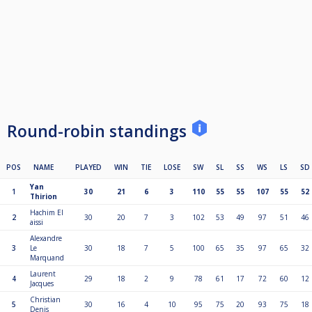
dessus toutefois il pourra justifier sous 72h après la compétition avec un
motif valable et qui
sera validé par au moins 2 responsables sportif et le président du CMTB
qui à la majorité
décideront de la validité du justificatif.
Round-robin standings
POS
NAME
PLAYED
WIN
TIE
LOSE
SW
SL
SS
WS
LS
SD
Yan
1
30
21
6
3
110
55
55
107
55
52
Thirion
Hachim El
2
30
20
7
3
102
53
49
97
51
46
aissi
Alexandre
3
Le
30
18
7
5
100
65
35
97
65
32
Marquand
Laurent
4
29
18
2
9
78
61
17
72
60
12
Jacques
Christian
5
30
16
4
10
95
75
20
93
75
18
Denis