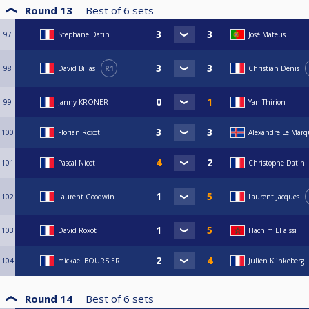
Round 13
Best of
6
sets
97
Stephane Datin
José Mateus
98
David Billas
R1
Christian Denis
99
Janny KRONER
Yan Thirion
100
Florian Roxot
Alexandre Le Mar
101
Pascal Nicot
Christophe Datin
102
Laurent Goodwin
Laurent Jacques
103
David Roxot
Hachim El aissi
104
mickael BOURSIER
Julien Klinkeberg
Round 14
Best of
6
sets