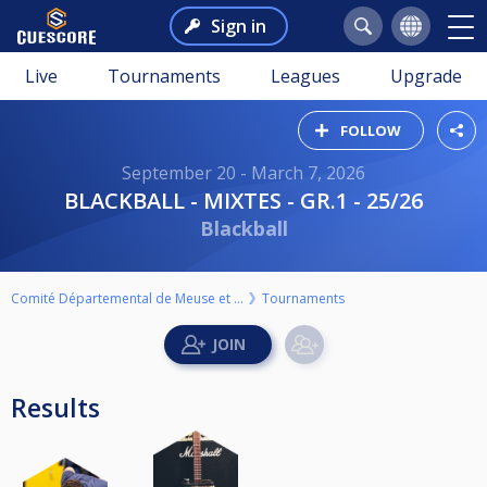
Sign in
Live
Tournaments
Leagues
Upgrade
FOLLOW
September 20 - March 7, 2026
BLACKBALL - MIXTES - GR.1 - 25/26
Blackball
Comité Départemental de Meuse et Triangle de Billard
Tournaments
Results